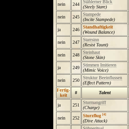
Stählerner Blick
nein
244
(Steely Stare)
Stampede
nein
245
(Incite Stampede)
Standhaftigkeit
ja
246
(Wound Balance)
Starrsinn
nein
247
(Resist Taunt)
Steinhaut
nein
248
(Stone Skin)
Stimmen Imitieren
ja
249
(Mimic Voice)
Struktur Beeinflussen
nein
250
(Effect Pattern)
Fertig-
#
Talent
keit
Sturmangriff
ja
251
(Charge)
[4]
Sturzflug
nein
252
(Dive Attack)
Sühneritual