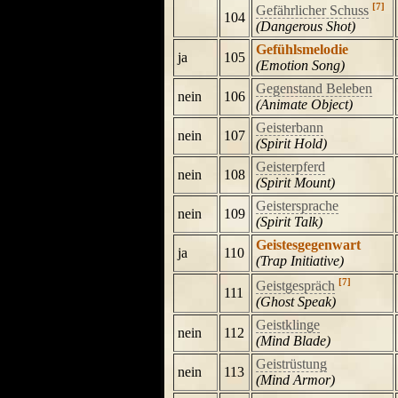
[7]
Gefährlicher Schuss
104
(Dangerous Shot)
Gefühlsmelodie
ja
105
(Emotion Song)
Gegenstand Beleben
nein
106
(Animate Object)
Geisterbann
nein
107
(Spirit Hold)
Geisterpferd
nein
108
(Spirit Mount)
Geistersprache
nein
109
(Spirit Talk)
Geistesgegenwart
ja
110
(Trap Initiative)
[7]
Geistgespräch
111
(Ghost Speak)
Geistklinge
nein
112
(Mind Blade)
Geistrüstung
nein
113
(Mind Armor)