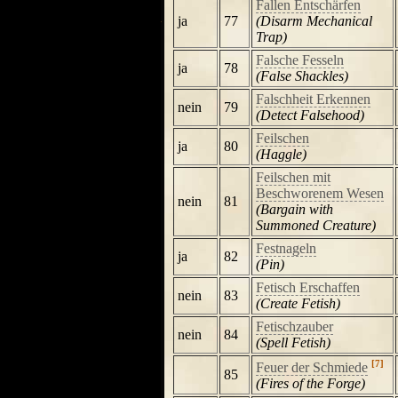
Fallen Entschärfen
ja
77
(Disarm Mechanical
Trap)
Falsche Fesseln
ja
78
(False Shackles)
Falschheit Erkennen
nein
79
(Detect Falsehood)
Feilschen
ja
80
(Haggle)
Feilschen mit
Beschworenem Wesen
nein
81
(Bargain with
Summoned Creature)
Festnageln
ja
82
(Pin)
Fetisch Erschaffen
nein
83
(Create Fetish)
Fetischzauber
nein
84
(Spell Fetish)
[7]
Feuer der Schmiede
85
(Fires of the Forge)