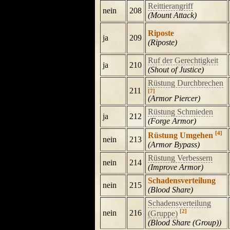
Reittierangriff
nein
208
(Mount Attack)
Riposte
ja
209
(Riposte)
Ruf der Gerechtigkeit
ja
210
(Shout of Justice)
Rüstung Durchbrechen
211
[7]
(Armor Piercer)
Rüstung Schmieden
ja
212
(Forge Armor)
[4]
Rüstung Umgehen
nein
213
(Armor Bypass)
Rüstung Verbessern
nein
214
(Improve Armor)
Schadensverteilung
nein
215
(Blood Share)
Schadensverteilung
[2]
nein
216
(Gruppe)
(Blood Share (Group))