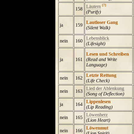
[7]
Läutern
158
(Purify)
Lautloser Gang
ja
159
(Silent Walk)
Lebensblick
nein
160
(Lifesight)
Lesen und Schreiben
ja
161
(Read and Write
Language)
Letzte Rettung
nein
162
(Life Check)
Lied der Ablenkung
nein
163
(Song of Deflection)
Lippenlesen
ja
164
(Lip Reading)
Löwenherz
nein
165
(Lion Heart)
Löwenmut
nein
166
(Lion Spirit)