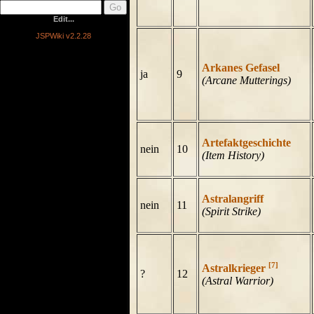
Edit...
JSPWiki v2.2.28
Arkanes Gefasel
ja
9
(Arcane Mutterings)
Artefaktgeschichte
nein
10
(Item History)
Astralangriff
nein
11
(Spirit Strike)
[7]
Astralkrieger
?
12
(Astral Warrior)