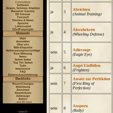
Conventions
Software
Bögen, Schirme, Kladden
Abrichten
Barsaiver Gazette
ja
3
(Animal Training)
ED Glossar
Funstuff
Termine & News
Sprüche
Lehensspiel
Abwehrkreis
EDv2Fanprojekt
ja
4
Metawiki
(Wheeling Defense)
Main
Anmelden
Über uns
Wiki-Etiquette
Adlerauge
Verbesserungsvorschläge
nein
5
Eure Meinung
(Eagle Eye)
News
Seiten Index
Top Ten Seiten
Angst Einflößen
Todo
ja
6
Impressum
(Frighten)
FAQ
Datenschutzerklärung
Backlinks
Ansatz zur Perfektion
nein
7
(First Ring of
RecentChanges
Ablenkung
Perfection)
Abrichten
Abwehrkreis
Adlerauge
Aktion
...and 99 more
Ansporn
nein
8
(Rally)
- search -