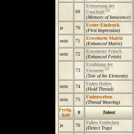
Erinnerung der
[7]
69
Unschuld
(Memory of Innocence)
Erster Eindruck
ja
70
(First Impression)
Erweiterte Matrix
nein
71
(Enhanced Matrix)
Erweiterter Fetisch
nein
72
(Enhanced Fetish)
Erzählung der
[7]
73
Elemente
(Tale of the Elements)
Faden Halten
nein
74
(Hold Thread)
Fadenweben
nein
75
(Thread Weaving)
Fertig-
#
Talent
keit
Fallen Entdecken
ja
76
(Detect Trap)