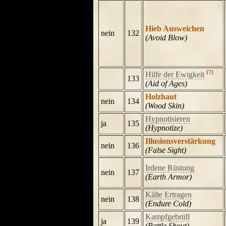
Hieb Ausweichen
nein
132
(Avoid Blow)
[7]
Hilfe der Ewigkeit
133
(Aid of Ages)
Holzhaut
nein
134
(Wood Skin)
Hypnotisieren
ja
135
(Hypnotize)
Illusionsverstärkung
nein
136
(False Sight)
Irdene Rüstung
nein
137
(Earth Armor)
Kälte Ertragen
nein
138
(Endure Cold)
Kampfgebrüll
ja
139
(Battle Shout)