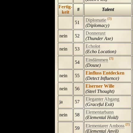
Fertig-
#
Talent
keit
[7]
Diplomatie
51
(Diplomacy)
Donneraxt
nein
52
(Thunder Axe)
Echolot
nein
53
(Echo Location)
[7]
Eindämmen
54
(Douse)
Einfluss Entdecken
nein
55
(Detect Influence)
Eiserner Wille
nein
56
(Steel Thought)
Eleganter Abgang
ja
57
(Graceful Exit)
Elementarbann
nein
58
(Elemental Hold)
[7]
Elementarer Amboss
59
(Elemental Anvil)