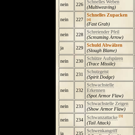
Schnelles Weben
nein
226
(Multiweaving)
Schnelles Zupacken
nein
227
[4]
(Fast Grab)
Schreiender Pfeil
nein
228
(Screaming Arrow)
Schuld Abwälzen
ja
229
(Slough Blame)
Schütze Aufspüren
nein
230
(Trace Missile)
Schutzgeist
nein
231
(Spirit Dodge)
Schwachstelle
nein
232
Erkennen
(Spot Armor Flaw)
Schwachstelle Zeigen
nein
233
(Show Armor Flaw)
[3]
Schwanzattacke
nein
234
(Tail Attack)
Schwenkangriff
ja
235