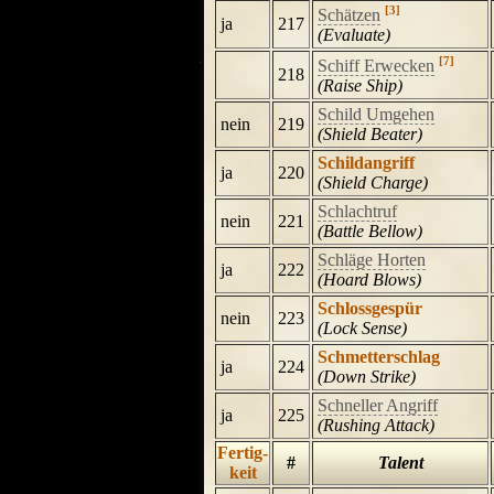
[3]
Schätzen
ja
217
(Evaluate)
[7]
Schiff Erwecken
218
(Raise Ship)
Schild Umgehen
nein
219
(Shield Beater)
Schildangriff
ja
220
(Shield Charge)
Schlachtruf
nein
221
(Battle Bellow)
Schläge Horten
ja
222
(Hoard Blows)
Schlossgespür
nein
223
(Lock Sense)
Schmetterschlag
ja
224
(Down Strike)
Schneller Angriff
ja
225
(Rushing Attack)
Fertig-
#
Talent
keit