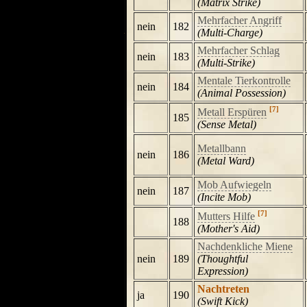
(Matrix Strike)
Mehrfacher Angriff
nein
182
(Multi-Charge)
Mehrfacher Schlag
nein
183
(Multi-Strike)
Mentale Tierkontrolle
nein
184
(Animal Possession)
[7]
Metall Erspüren
185
(Sense Metal)
Metallbann
nein
186
(Metal Ward)
Mob Aufwiegeln
nein
187
(Incite Mob)
[7]
Mutters Hilfe
188
(Mother's Aid)
Nachdenkliche Miene
nein
189
(Thoughtful
Expression)
Nachtreten
ja
190
(Swift Kick)