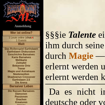
Anmeldung
§§§ie
Talente
e
Wer ist online?
1 Leute online (
chat
)
1 Guests
ihm durch sein
Welt
Das Rollenspiel Earthdawn
Earthdawn Diskussion
durch
Magie
— 
Geschichte Barsaives
Karte Barsaives
Weltkarte
erlernt werden
Zeittafel
Bekannte Orte
Travar
Magie und Astralraum
erlernt werden 
Niederwelten
Shadowrun Crossover
Earthdawn 2.5
Die Arena
Barsaiver Leben
Da es nicht i
Die Rassen Barsaives
Dämonen
Passionen
deutsche oder v
Drachen
Kreaturen