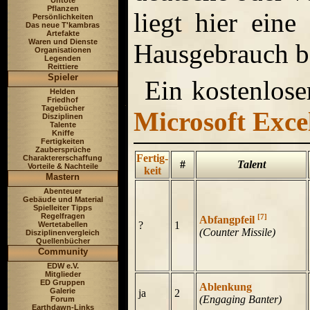
Untote
Pflanzen
liegt hier eine
Persönlichkeiten
Das neue T'kambras
Artefakte
Waren und Dienste
Hausgebrauch be
Organisationen
Legenden
Reittiere
Spieler
Ein kostenlose
Helden
Friedhof
Tagebücher
Microsoft Exce
Disziplinen
Talente
Kniffe
Fertigkeiten
Zaubersprüche
Fertig-
Charaktererschaffung
#
Talent
Vorteile & Nachteile
keit
Mastern
Abenteuer
Gebäude und Material
Spielleiter Tipps
Regelfragen
[7]
Abfangpfeil
?
1
Wertetabellen
(Counter Missile)
Disziplinenvergleich
Quellenbücher
Community
EDW e.V.
Mitglieder
ED Gruppen
Ablenkung
Galerie
ja
2
(Engaging Banter)
Forum
Earthdawn-Links