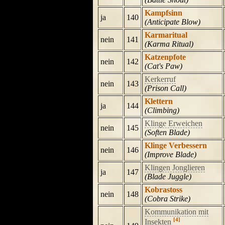
Kampfsinn
ja
140
(Anticipate Blow)
Karmaritual
nein
141
(Karma Ritual)
Katzenpfote
nein
142
(Cat's Paw)
Kerkerruf
nein
143
(Prison Call)
Klettern
ja
144
(Climbing)
Klinge Erweichen
nein
145
(Soften Blade)
Klinge Verbessern
nein
146
(Improve Blade)
Klingen Jonglieren
ja
147
(Blade Juggle)
Kobrastoss
nein
148
(Cobra Strike)
Kommunikation mit
[4]
Insekten