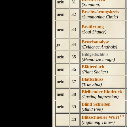
nein
31
(Summon)
Beschwörungskreis
nein
32
(Summoning Circle)
Bestürzung
nein
33
(Soul Shatter)
Beweisanalyse
ja
34
(Evidence Analysis)
Bildgedächtnis
nein
35
(Memorize Image)
Blätterdach
nein
36
(Plant Shelter)
Blattschuss
nein
37
(True Shot)
Bleibender Eindruck
nein
38
(Lasting Impression)
Blind Schießen
nein
39
(Blind Fire)
[7]
Blitzschneller Wurf
40
(Lightning Throw)