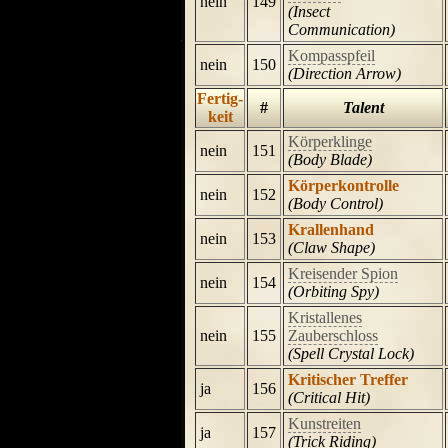
nein
149
(Insect
Communication)
Kompasspfeil
nein
150
(Direction Arrow)
Fertig-
#
Talent
keit
Körperklinge
nein
151
(Body Blade)
Körperkontrolle
nein
152
(Body Control)
Krallenhand
nein
153
(Claw Shape)
Kreisender Spion
nein
154
(Orbiting Spy)
Kristallenes
nein
155
Zauberschloss
(Spell Crystal Lock)
Kritischer Treffer
ja
156
(Critical Hit)
Kunstreiten
ja
157
(Trick Riding)