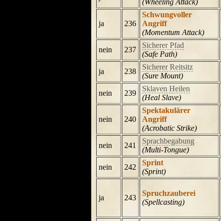
(Wheeling Attack)
Schwungvoller
ja
236
Angriff
(Momentum Attack)
Sicherer Pfad
nein
237
(Safe Path)
Sicherer Reitsitz
ja
238
(Sure Mount)
Sklaven Heilen
nein
239
(Heal Slave)
Spektakulärer
nein
240
Angriff
(Acrobatic Strike)
Sprachbegabung
nein
241
(Multi-Tongue)
Sprint
nein
242
(Sprint)
Spruchzauberei
ja
243
(Spellcasting)