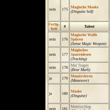
Magische Maske
nein
175
(Disguise Self)
Fertig-
#
Talent
keit
Magische Waffe
nein
176
Spüren
(Sense Magic Weapon)
Magisches
nein
177
Spurenlesen
(Tracking)
Mal Tragen
nein
178
(Bear Mark)
Manövrieren
ja
179
(Maneuver)
Maske
ja
180
(Disguise)
Matrixschlag
nein
181