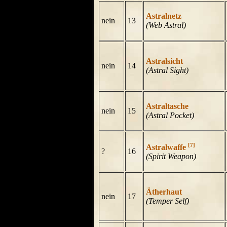
Astralnetz
nein
13
(Web Astral)
Astralsicht
nein
14
(Astral Sight)
Astraltasche
nein
15
(Astral Pocket)
[7]
Astralwaffe
?
16
(Spirit Weapon)
Ätherhaut
nein
17
(Temper Self)