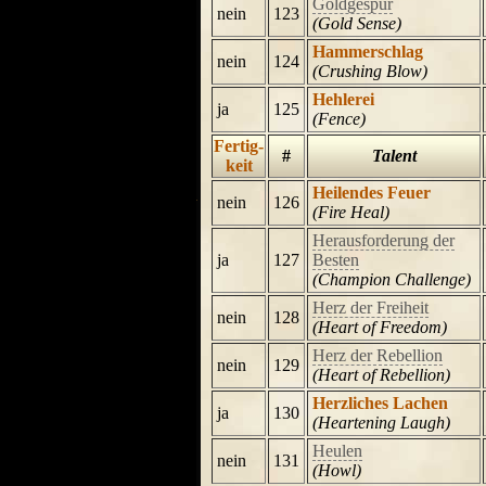
Goldgespür
nein
123
(Gold Sense)
Hammerschlag
nein
124
(Crushing Blow)
Hehlerei
ja
125
(Fence)
Fertig-
#
Talent
keit
Heilendes Feuer
nein
126
(Fire Heal)
Herausforderung der
ja
127
Besten
(Champion Challenge)
Herz der Freiheit
nein
128
(Heart of Freedom)
Herz der Rebellion
nein
129
(Heart of Rebellion)
Herzliches Lachen
ja
130
(Heartening Laugh)
Heulen
nein
131
(Howl)