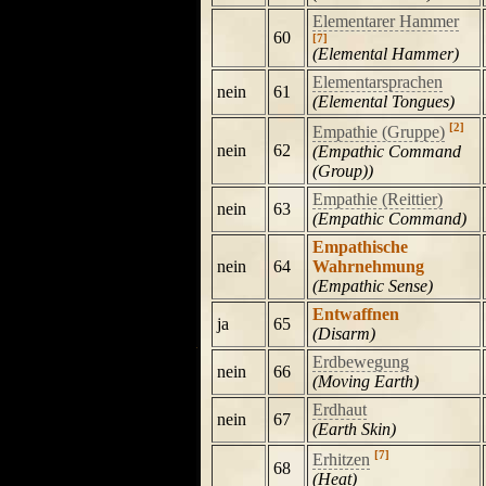
Elementarer Hammer
60
[7]
(Elemental Hammer)
Elementarsprachen
nein
61
(Elemental Tongues)
[2]
Empathie (Gruppe)
nein
62
(Empathic Command
(Group))
Empathie (Reittier)
nein
63
(Empathic Command)
Empathische
nein
64
Wahrnehmung
(Empathic Sense)
Entwaffnen
ja
65
(Disarm)
Erdbewegung
nein
66
(Moving Earth)
Erdhaut
nein
67
(Earth Skin)
[7]
Erhitzen
68
(Heat)