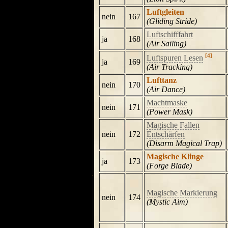
Luftgleiten
nein
167
(Gliding Stride)
Luftschifffahrt
ja
168
(Air Sailing)
[4]
Luftspuren Lesen
ja
169
(Air Tracking)
Lufttanz
nein
170
(Air Dance)
Machtmaske
nein
171
(Power Mask)
Magische Fallen
nein
172
Entschärfen
(Disarm Magical Trap)
Magische Klinge
ja
173
(Forge Blade)
Magische Markierung
nein
174
(Mystic Aim)