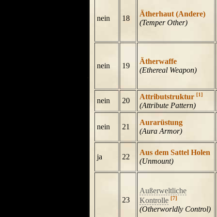
Ätherhaut (Andere)
nein
18
(Temper Other)
Ätherwaffe
nein
19
(Ethereal Weapon)
[1]
Attributstruktur
nein
20
(Attribute Pattern)
Aurarüstung
nein
21
(Aura Armor)
Aus dem Sattel Holen
ja
22
(Unmount)
Außerweltliche
[7]
23
Kontrolle
(Otherworldly Control)