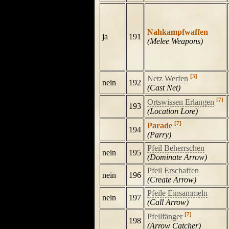
Nahkampfwaffen
ja
191
(Melee Weapons)
[3]
Netz Werfen
nein
192
(Cast Net)
[7]
Ortswissen Erlangen
193
(Location Lore)
[7]
Parade
194
(Parry)
Pfeil Beherrschen
nein
195
(Dominate Arrow)
Pfeil Erschaffen
nein
196
(Create Arrow)
Pfeile Einsammeln
nein
197
(Call Arrow)
[7]
Pfeilfänger
198
(Arrow Catcher)