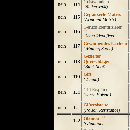
Geistwandeln
nein
114
(Netherwalk)
Gepanzerte Matrix
nein
115
(Armored Matrix)
Geruch Identifizieren
nein
116
[4]
(Scent Identifier)
Gewinnendes Lächeln
nein
117
(Winning Smile)
Gezielter
nein
118
Querschläger
(Bank Shot)
Gift
nein
119
(Venom)
Gift Erspüren
nein
120
(Sense Poison)
Giftresistenz
nein
121
(Poison Resistance)
[7]
Glamour
122
(Glamour)