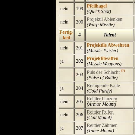
Pfeilhagel
nein
199
(Quick Shot)
Projektil Ablenken
nein
200
(Warp Missile)
Fertig-
#
Talent
keit
Projektile Abwehren
nein
201
(Missile Twister)
Projektilwaffen
ja
202
(Missile Weapons)
[7]
Puls der Schlacht
203
(Pulse of Battle)
Reinigende Kälte
ja
204
(Cold Purify)
Reittier Panzern
nein
205
(Armor Mount)
Reittier Rufen
nein
206
(Call Mount)
Reittier Zähmen
ja
207
(Tame Mount)