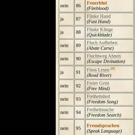
Feuerblut
nein
86
(Fireblood)
Flinke Hand
ja
87
(Fast Hand)
Flinke Klinge
ja
88
(Quickblade)
Fluch Aufheben
nein
89
(Abate Curse)
Fluchtweg Ahnen
nein
90
(Escape Divination)
[3]
Fluss Lesen
ja
91
(Read River)
Freier Geist
nein
92
(Free Mind)
Freiheitslied
nein
93
(Freedom Song)
Freiheitssuche
nein
94
(Freedom Search)
Fremdsprachen
nein
95
(Speak Language)