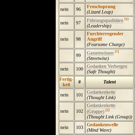
Froschsprung
nein
96
(Lizard Leap)
[1]
Führungsqualitäten
nein
97
(Leadership)
Furchterregender
nein
98
Angriff
(Fearsome Charge)
[7]
Gassenwissen
99
(Streetwise)
Gedanken Verbergen
nein
100
(Safe Thought)
Fertig-
#
Talent
keit
Gedankenkette
nein
101
(Thought Link)
Gedankenkette
[2]
nein
102
(Gruppe)
(Thought Link (Group))
Gedankenwelle
nein
103
(Mind Wave)