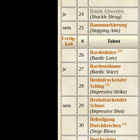
Bande Abwerfen
ja
24
(Shackle Shrug)
Bannmarkierung
nein
25
(Stopping Aim)
Fertig-
#
Talent
keit
[7]
Bardenlehre
26
(Bardic Lore)
Bardenstimme
ja
27
(Bardic Voice)
Beeindruckender
[7]
28
Schlag
(Impressive Strike)
Beeindruckender
nein
29
Schuss
(Impressive Shot)
Befestigung
[7]
30
Durchbrechen
(Siege Blow)
Beschwören