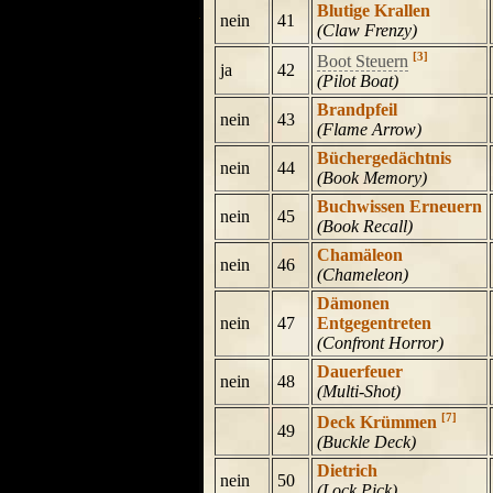
Blutige Krallen
nein
41
(Claw Frenzy)
[3]
Boot Steuern
ja
42
(Pilot Boat)
Brandpfeil
nein
43
(Flame Arrow)
Büchergedächtnis
nein
44
(Book Memory)
Buchwissen Erneuern
nein
45
(Book Recall)
Chamäleon
nein
46
(Chameleon)
Dämonen
nein
47
Entgegentreten
(Confront Horror)
Dauerfeuer
nein
48
(Multi-Shot)
[7]
Deck Krümmen
49
(Buckle Deck)
Dietrich
nein
50
(Lock Pick)