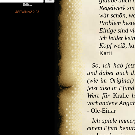
glaube auch n
Edit...
Regelwerk sin
JSPWiki v2.2.28
wär schön, we
Problem beste
Einige sind vi
ich leider ke
Kopf weiß, kan
Karti
So, ich hab jet
und dabei auch d
(wie im Original
jetzt also in Pfun
Wert für
Kralle
ha
vorhandene Angabe
- Ole-Einar
Ich spiele imme
einem Pferd benut