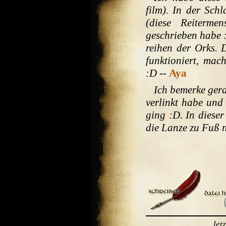
film). In der Sc
(diese Reiterme
geschrieben habe :
reihen der Orks. 
funktioniert, mac
:D
--
Aya
Ich bemerke gera
verlinkt habe und
ging :D. In dieser
die Lanze zu Fuß 
let