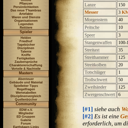
Untote
Pflanzen
Lanze
150
Persönlichkeiten
Das neue T'kambras
Messer
3
K
Artefakte
Waren und Dienste
Morgenstern
40
Organisationen
Legenden
Peitsche
10
Reittiere
Spieler
Speer
3
Helden
Friedhof
Stangenwaffen
100-
Tagebücher
Disziplinen
Streitaxt
35
Talente
Kniffe
Streithammer
125
Fertigkeiten
Zaubersprüche
Streitkolben
20
Charaktererschaffung
Vorteile & Nachteile
Totschläger
1
Mastern
Abenteuer
Trollschwert
50
Gebäude und Material
Spielleiter Tipps
Zweihänder
125
Regelfragen
Wertetabellen
Zwergenschwert
6
Disziplinenvergleich
Quellenbücher
Community
[#1]
siehe auch
Wa
EDW e.V.
Mitglieder
[#2]
Es ist eine
Ges
ED Gruppen
Galerie
erforderlich, um d
Forum
Earthdawn-Links