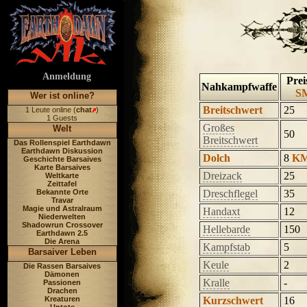
Anmeldung
Prei
Nahkampfwaffe
S
Wer ist online?
Breitschwert
25
1 Leute online (
chat
)
1 Guests
Großes
Welt
50
Breitschwert
Das Rollenspiel Earthdawn
Earthdawn Diskussion
Dolch
8
K
Geschichte Barsaives
Karte Barsaives
Dreizack
25
Weltkarte
Zeittafel
Bekannte Orte
Dreschflegel
35
Travar
Magie und Astralraum
Handaxt
12
Niederwelten
Shadowrun Crossover
Hellebarde
150
Earthdawn 2.5
Die Arena
Kampfstab
5
Barsaiver Leben
Keule
2
Die Rassen Barsaives
Dämonen
Kralle
-
Passionen
Drachen
Kreaturen
Kurzschwert
16