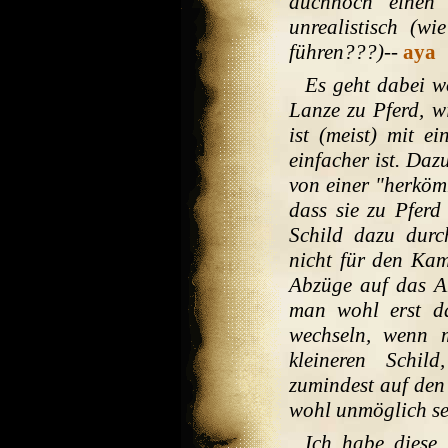
auchnoch einen 
unrealistisch (w
führen???)
--
aya
Es geht dabei 
Lanze zu Pferd, w
ist (meist) mit e
einfacher ist. Da
von einer "herköm
dass sie zu Pferd
Schild dazu durc
nicht für den Kam
Abzüge auf das A
man wohl erst d
wechseln, wenn 
kleineren Schil
zumindest auf den
wohl unmöglich sei
Ich habe diese 