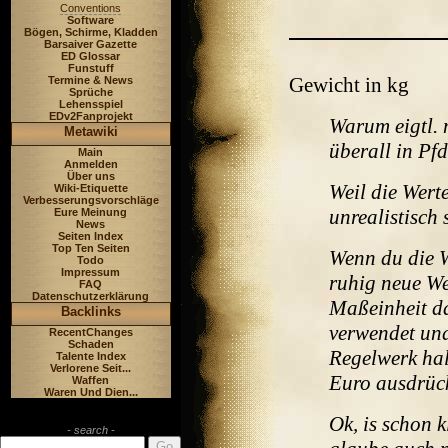
Conventions
Software
Bögen, Schirme, Kladden
Barsaiver Gazette
ED Glossar
Funstuff
Gewicht in kg
Termine & News
Sprüche
Lehensspiel
EDv2Fanprojekt
Warum eigtl. 
Metawiki
überall in Pfd
Main
Anmelden
Über uns
Weil die Wert
Wiki-Etiquette
Verbesserungsvorschläge
unrealistisch 
Eure Meinung
News
Seiten Index
Top Ten Seiten
Wenn du die We
Todo
Impressum
ruhig neue We
FAQ
Datenschutzerklärung
Maßeinheit da
Backlinks
verwendet und
RecentChanges
Schaden
Regelwerk hal
Talente Index
Verlorene Seit...
Euro ausdrück
Waffen
Waren Und Dien...
Ok, is schon k
- search -