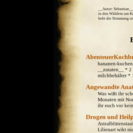
__Autor: Sebastian__ 
in den Wäldern um K
hebt die Stimmung und
AbenteuerKochb
bananen-kuchen 
__zutaten__ * 2 
milchbehälter * 
Angewandte Anato
Was wißt ihr sch
Monaten mit Norm
ihr euch vor kei
Drogen und Heilp
Astralblütenstau
Lilienart wikt n