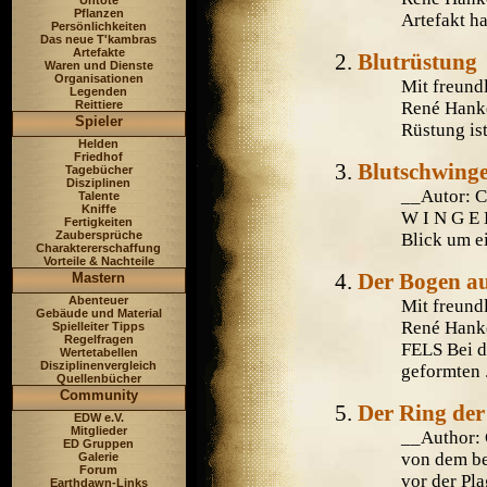
Untote
Pflanzen
Artefakt ha
Persönlichkeiten
Das neue T'kambras
Artefakte
Blutrüstung
Waren und Dienste
Organisationen
Mit freund
Legenden
René Hank
Reittiere
Spieler
Rüstung ist
Helden
Friedhof
Blutschwing
Tagebücher
Disziplinen
__Autor: 
Talente
Kniffe
W I N G E 
Fertigkeiten
Zaubersprüche
Blick um e
Charaktererschaffung
Vorteile & Nachteile
Der Bogen au
Mastern
Abenteuer
Mit freund
Gebäude und Material
René Hank
Spielleiter Tipps
Regelfragen
FELS Bei d
Wertetabellen
Disziplinenvergleich
geformten .
Quellenbücher
Community
Der Ring der
EDW e.V.
Mitglieder
__Author: 
ED Gruppen
von dem be
Galerie
Forum
vor der Pla
Earthdawn-Links