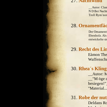
Nachtwind
__Autor: Cla
N D Bei Nacht
Troll Rym`norg
Ornamentfäc
Der Ornamentfä
Ebenholz. Als 
entwickelte s
Recht des Li
Eàmon Them
Waffenschmi
Rhea´s Kling
__Autor: 
__"M öge 
besiegen!"
"Material...
Robe der nut
Deldans Ro