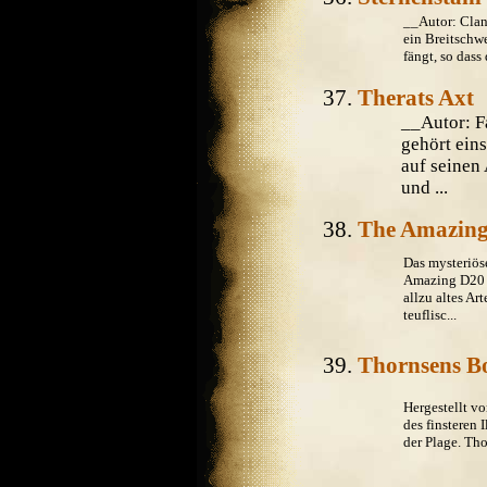
__Autor: Clan
ein Breitschwe
fängt, so dass 
Therats Axt
__Autor: 
gehört eins
auf seinen
und ...
The Amazin
Das mysteriös
Amazing D20 o
allzu altes Ar
teuflisc...
Thornsens B
Hergestellt v
des finsteren 
der Plage. Tho