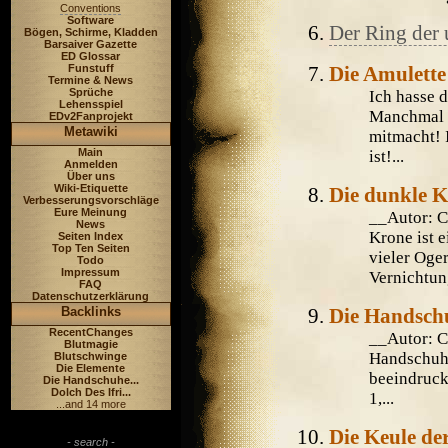
Conventions
Software
Der Ring der 
Bögen, Schirme, Kladden
Barsaiver Gazette
ED Glossar
Die Amulette
Funstuff
Termine & News
Sprüche
Ich hasse 
Lehensspiel
Manchmal i
EDv2Fanprojekt
Metawiki
mitmacht! I
Main
ist!...
Anmelden
Über uns
Wiki-Etiquette
Die dunkle 
Verbesserungsvorschläge
Eure Meinung
__Autor: 
News
Krone ist 
Seiten Index
Top Ten Seiten
vieler Oge
Todo
Impressum
Vernichtung
FAQ
Datenschutzerklärung
Die Handsch
Backlinks
RecentChanges
__Autor: 
Blutmagie
Handschuhe
Blutschwinge
Die Elemente
beeindruck
Die Handschuhe...
Dolch Des Ifri...
1,...
...and 14 more
Die Keule de
- search -