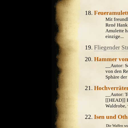
Feueramulet
Mit freund
René Hank
Amulette h
einzige...
Fliegender St
Hammer von
__Autor: S
von den Re
Sphäre der 
Hochverräte
__Autor: 
[[HEAD]] B
Waldrobe, 
Isen und Oth
Die Waffen wu