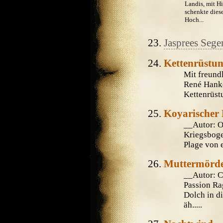
Landis, mit Hi
schenkte dies
Hoch...
Jasprees Sege
Kettenrüstun
Mit freund
René Hanke
Kettenrüst
Koyarischer
__Autor: 
Kriegsboge
Plage von 
Muttermörd
__Autor: 
Passion Ra
Dolch in d
äh.....