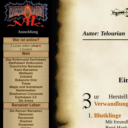
Anmeldung
Autor: Telourian
Wer ist online?
1 Leute online (
chat
)
1 Guests
Welt
Das Rollenspiel Earthdawn
Earthdawn Diskussion
Geschichte Barsaives
Karte Barsaives
Weltkarte
Zeittafel
Ei
Bekannte Orte
Travar
Magie und Astralraum
Niederwelten
Shadowrun Crossover
ur Herstel
Earthdawn 2.5
Die Arena
Verwandlun
Barsaiver Leben
Die Rassen Barsaives
Blutklinge
Dämonen
Passionen
Mit freund
Drachen
Kreaturen
René Hank