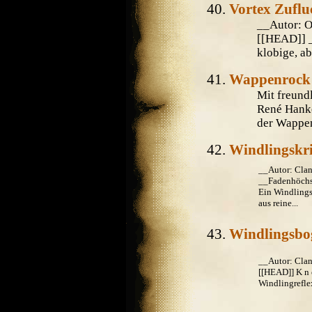
Vortex Zuflu
__Autor:
[[HEAD]] _
klobige, ab
Wappenroc
Mit freund
René Hank
der Wappen
Windlingskri
__Autor: Cla
__Fadenhöchs
Ein Windlings
aus reine...
Windlingsbo
__Autor: Cl
[[HEAD]] K n o
Windlingrefle