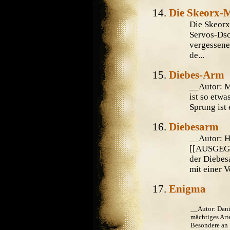
Die Skeorx-
Die Skeorx
Servos-Dsc
vergessene
de...
Diebes-Arm
__Autor: 
ist so etw
Sprung ist
Diebesarm
__Autor: 
[[AUSGEGL
der Diebes
mit einer V
Enigma
__Autor: Dan
mächtiges Arte
Besondere an E