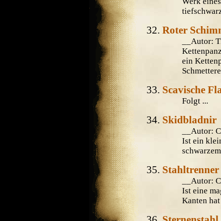
Werk eines
tiefschwar
Roter Schim
__Autor: 
Kettenpanz
ein Ketten
Schmetterei
Scavische F
Folgt ...
Skidbladnir
__Autor: 
Ist ein kle
schwarzem 
Stahltrenner
__Autor: 
Ist eine m
Kanten hat 
Sternenstahl