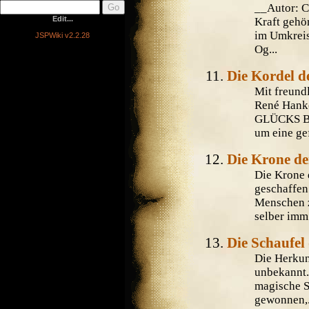
__Autor: 
Edit...
Kraft gehö
im Umkreis
JSPWiki v2.2.28
Og...
Die Kordel d
Mit freund
René Hank
GLÜCKS Be
um eine gef
Die Krone der
Die Krone 
geschaffen
Menschen z
selber imm.
Die Schaufel
Die Herkunf
unbekannt.
magische S
gewonnen,.