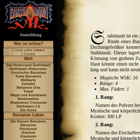
Anmeldung
tahlstaub ist ei
Rinde eines Bau
Wer ist online?
Dschungelvölker kennen
1 Leute online (
chat
)
Stahlstaub. Dieser lage
1 Guests
Körnung von grobem Zuck
Welt
Haut könnte einen nicht 
Das Rollenspiel Earthdawn
Earthdawn Diskussion
lang und kann nicht neutr
Geschichte Barsaives
Karte Barsaives
Magische WSK: 16
Weltkarte
Ränge: 4
Zeittafel
Bekannte Orte
Max. Fäden: 1
Travar
Magie und Astralraum
1. Rang:
Niederwelten
Shadowrun Crossover
Namen des Pulvers he
Earthdawn 2.5
Die Arena
Mystische und körperlic
Barsaiver Leben
Kosten: 300 LP
Die Rassen Barsaives
2. Rang:
Dämonen
Passionen
Namen des Erschaffers
Drachen
Kreaturen
Mystische und körperlic