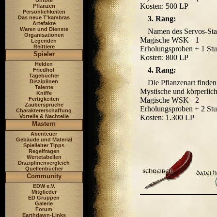
Untote
Kosten: 500 LP
Pflanzen
Persönlichkeiten
Das neue T'kambras
3. Rang:
Artefakte
Waren und Dienste
Namen des Servos-Stam
Organisationen
Magische WSK +1
Legenden
Reittiere
Erholungsproben + 1 Stu
Spieler
Kosten: 800 LP
Helden
4. Rang:
Friedhof
Tagebücher
Disziplinen
Die Pflanzenart finde
Talente
Mystische und körperlic
Kniffe
Fertigkeiten
Magische WSK +2
Zaubersprüche
Erholungsproben + 2 Stu
Charaktererschaffung
Vorteile & Nachteile
Kosten: 1.300 LP
Mastern
Abenteuer
Gebäude und Material
Spielleiter Tipps
Regelfragen
Wertetabellen
Disziplinenvergleich
Quellenbücher
Community
EDW e.V.
Mitglieder
ED Gruppen
Galerie
Forum
Earthdawn-Links