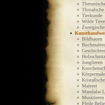
Theranische
Throalsche
Tierkunde
Wilde Tiere
Zwergische 
Kunsthandwe
Bildhauen
Buchmalere
Geschichte
Holzschnit
Jonglieren
Knochensch
Körpermale
Kristallsch
Malerei
Mandalas 
Musizieren
Pfeile Befi