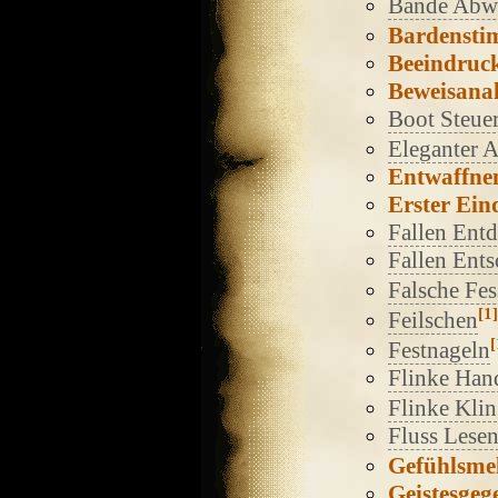
Bande Abw
Bardenst
Beeindruc
Beweisana
Boot Steue
Eleganter 
Entwaffne
Erster Ein
Fallen Ent
Fallen Ents
Falsche Fes
[1]
Feilschen
[
Festnageln
Flinke Han
Flinke Kli
Fluss Lese
Gefühlsme
Geistesgeg