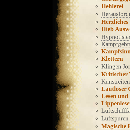
Hehlerei
Herausford
Herzliches
Hieb Ausw
Hypnotisie
Kampfgebr
Kampfsin
Klettern
Klingen Jo
Kritischer 
Kunstreiten
Lautloser
Lesen und 
Lippenles
Luftschifff
Luftspuren
Magische 