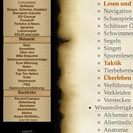
Lesen und 
Conventions
Software
Navigation
Bögen, Schirme, Kladden
Barsaiver Gazette
ED Glossar
Schauspiele
Funstuff
Termine & News
Schlösser 
Sprüche
Lehensspiel
Schwimme
EDv2Fanprojekt
Metawiki
Segeln
Main
Singen
Anmelden
Über uns
Spurenlese
Wiki-Etiquette
Verbesserungsvorschläge
Taktik
Eure Meinung
News
Tierbeherr
Seiten Index
Top Ten Seiten
Überleben
Todo
Impressum
Verführung
FAQ
Datenschutzerklärung
Verkleiden
Backlinks
Verstecken
RecentChanges
Ablenkung
Abrichten
Wissensfertigk
Abwehrkreis
Aktion
Alchemie u
Angst Einflöße...
...and 56 more
Altertümli
Anatomie
- search -