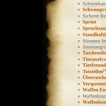
Schwenkang
Schwungvol
Sicherer Rei
Sprint
Spruchzau
Standhafti
Stimmen Im
Sturmangri
Taschendie
Tieranalys
Tierfreund
[1
Totstellen
Überrasch
Verspotten
Waffen En
Waffenbru
Waffenlos