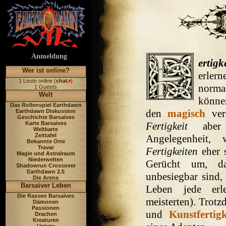
Anmeldung
ertigk
Wer ist online?
erler
1 Leute online (
chat
)
norma
1 Guests
Welt
könn
Das Rollenspiel Earthdawn
den
magisch
ver
Earthdawn Diskussion
Geschichte Barsaives
Karte Barsaives
Fertigkeit
aber 
Weltkarte
Zeittafel
Angelegenheit,
Bekannte Orte
Travar
Fertigkeiten
eher s
Magie und Astralraum
Niederwelten
Gerücht um, d
Shadowrun Crossover
Earthdawn 2.5
unbesiegbar sind,
Die Arena
Barsaiver Leben
Leben jede erl
Die Rassen Barsaives
meisterten). Trot
Dämonen
Passionen
und
Kunstfertigk
Drachen
Kreaturen