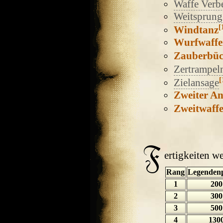
Waffe Verb
Weitsprung
[
Windtanz
Wurfwaffe
Zauberbüc
Zertrampel
[
Zielansage
Zweiter An
Zweitwaff
ertigkeiten we
Rang
Legenden
1
200
2
300
3
500
4
130