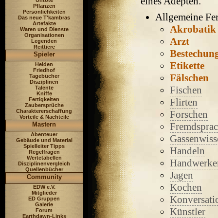
eines Adepten.
Untote
Pflanzen
Persönlichkeiten
Allgemeine Fer
Das neue T'kambras
Artefakte
Akrobatik
Waren und Dienste
Organisationen
Arzt
Legenden
Reittiere
Bestechun
Spieler
Etikette
Helden
Friedhof
Fälschen
Tagebücher
Disziplinen
Fischen
Talente
Kniffe
Fertigkeiten
Flirten
Zaubersprüche
Charaktererschaffung
Forschen
Vorteile & Nachteile
Mastern
Fremdspra
Abenteuer
Gassenwiss
Gebäude und Material
Spielleiter Tipps
Handeln
Regelfragen
Wertetabellen
Handwerke
Disziplinenvergleich
Quellenbücher
Jagen
Community
Kochen
EDW e.V.
Mitglieder
Konversati
ED Gruppen
Galerie
Künstler
Forum
Earthdawn-Links