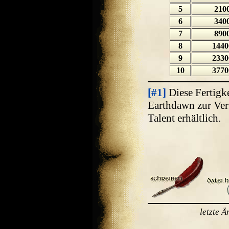
5
210
6
340
7
890
8
1440
9
2330
10
3770
[#1]
Diese Fertigke
Earthdawn zur Verf
Talent erhältlich.
letzte 