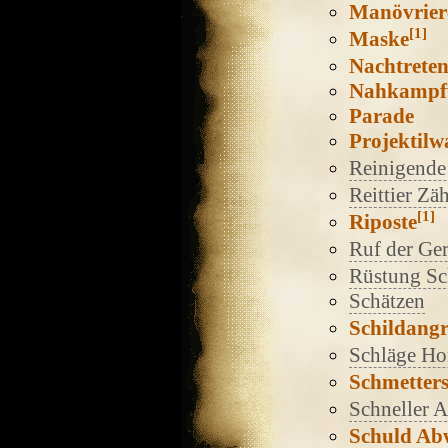
Manövrier
[1]
Maske
Nachtrete
Nahkampf
Parade
Projektilw
Reinigende
Reittier Z
[1]
Riposte
Ruf der Ger
Rüstung S
Schätzen
Schildangr
Schläge Ho
Schmetter
Schneller A
Schuld Ab