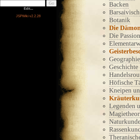
Backen
Edit...
Barsaivisch
JSPWiki v2.2.28
Botanik
Die Dämo
Die Passio
Elementarw
Geisterbe
Geographie
Geschichte 
Handelsrou
Höfische T
Kneipen un
Kräuterku
Legenden u
Magietheor
Naturkund
Rassenkun
Theranisch