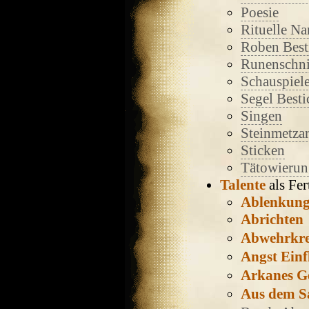
Poesie
Rituelle Na
Roben Best
Runenschni
Schauspiele
Segel Besti
Singen
Steinmetzar
Sticken
Tätowieru
Talente
als Fer
Ablenkun
Abrichten
Abwehrkre
Angst Einf
Arkanes Ge
Aus dem Sa