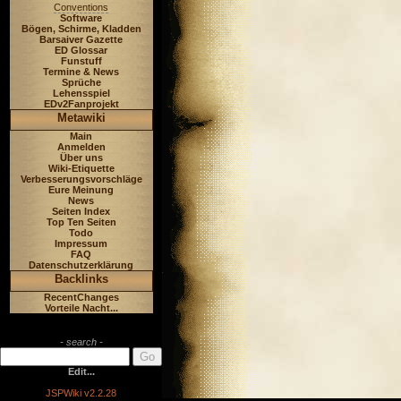
Conventions
Software
Bögen, Schirme, Kladden
Barsaiver Gazette
ED Glossar
Funstuff
Termine & News
Sprüche
Lehensspiel
EDv2Fanprojekt
Metawiki
Main
Anmelden
Über uns
Wiki-Etiquette
Verbesserungsvorschläge
Eure Meinung
News
Seiten Index
Top Ten Seiten
Todo
Impressum
FAQ
Datenschutzerklärung
Backlinks
RecentChanges
Vorteile Nacht...
- search -
Edit...
JSPWiki v2.2.28