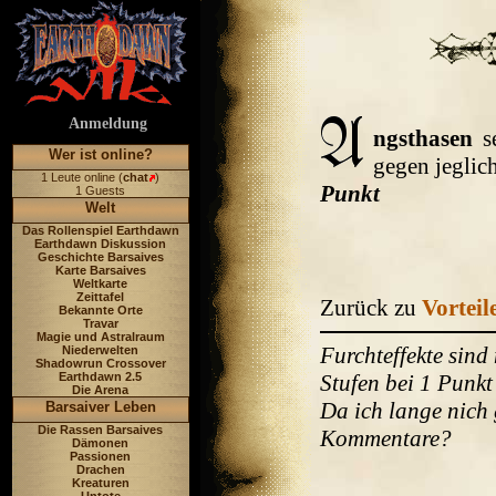
Anmeldung
ngsthasen
se
Wer ist online?
gegen jeglich
1 Leute online (
chat
)
Punkt
1 Guests
Welt
Das Rollenspiel Earthdawn
Earthdawn Diskussion
Geschichte Barsaives
Karte Barsaives
Weltkarte
Zeittafel
Zurück zu
Vorteil
Bekannte Orte
Travar
Magie und Astralraum
Furchteffekte sind
Niederwelten
Shadowrun Crossover
Earthdawn 2.5
Stufen bei 1 Punkt
Die Arena
Da ich lange nich 
Barsaiver Leben
Die Rassen Barsaives
Kommentare?
Dämonen
Passionen
Drachen
Kreaturen