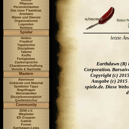
Untote
Pflanzen
Persönlichkeiten
Das neue T'kambras
Artefakte
Waren und Dienste
Organisationen
Legenden
Reittiere
Spieler
letzte Ä
Helden
Friedhof
Tagebücher
Disziplinen
Talente
Kniffe
Fertigkeiten
Zaubersprüche
Earthdawn (R) 
Charaktererschaffung
Corporation. Barsaiv
Vorteile & Nachteile
Mastern
Copyright (c) 201
Abenteuer
Ausgabe (c) 2015 
Gebäude und Material
spiele.de. Diese Web
Spielleiter Tipps
Regelfragen
d
Wertetabellen
Disziplinenvergleich
Quellenbücher
Community
EDW e.V.
Mitglieder
ED Gruppen
Galerie
Forum
Earthdawn-Links