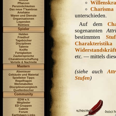
Untote
Willenskra
Pflanzen
Persönlichkeiten
Charisma
Das neue T'kambras
Artefakte
unterschieden.
Waren und Dienste
Organisationen
Legenden
Auf dem
Cha
Reittiere
Spieler
sogenannten
Attr
Helden
bestimmten
Stuf
Friedhof
Tagebücher
Charakteristika
d
Disziplinen
Talente
Widerstandskräf
Kniffe
Fertigkeiten
etc. — mittels die
Zaubersprüche
Charaktererschaffung
Vorteile & Nachteile
Mastern
(siehe auch
Att
Abenteuer
Gebäude und Material
Stufen
)
Spielleiter Tipps
Regelfragen
Wertetabellen
Disziplinenvergleich
Quellenbücher
Community
EDW e.V.
Mitglieder
ED Gruppen
Galerie
Forum
Earthdawn-Links