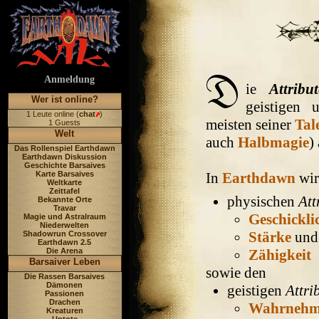
Anmeldung
ie
Attribut
Wer ist online?
geistigen 
1 Leute online (
chat
)
meisten seiner
Tal
1 Guests
Welt
auch
Halbmagie
)
Das Rollenspiel Earthdawn
Earthdawn Diskussion
Geschichte Barsaives
Karte Barsaives
In
Earthdawn
wir
Weltkarte
Zeittafel
physischen
Att
Bekannte Orte
Travar
Geschickli
Magie und Astralraum
Niederwelten
Stärke
und
Shadowrun Crossover
Earthdawn 2.5
Die Arena
Zähigkeit
Barsaiver Leben
sowie den
Die Rassen Barsaives
Dämonen
geistigen
Attri
Passionen
Drachen
Wahrneh
Kreaturen