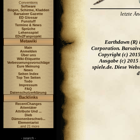
Conventions
Software
Bögen, Schirme, Kladden
letzte Ä
Barsaiver Gazette
ED Glossar
Funstuff
Termine & News
Sprüche
Lehensspiel
EDv2Fanprojekt
Metawiki
Earthdawn (R) 
Corporation. Barsaiv
Main
Anmelden
Copyright (c) 201
Über uns
Wiki-Etiquette
Ausgabe (c) 2015 
Verbesserungsvorschläge
spiele.de. Diese Web
Eure Meinung
News
d
Seiten Index
Top Ten Seiten
Todo
Impressum
FAQ
Datenschutzerklärung
Backlinks
RecentChanges
Attentäter
Attribute Und ...
Dieb
Dämonenbeschwö...
Elementarist
...and 21 more
- search -