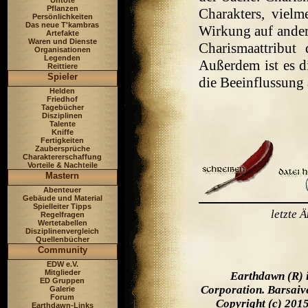
Untote
Pflanzen
Charakters, viel
Persönlichkeiten
Das neue T'kambras
Wirkung auf ande
Artefakte
Waren und Dienste
Charismaattribut
Organisationen
Legenden
Außerdem ist es di
Reittiere
Spieler
die Beeinflussung 
Helden
Friedhof
Tagebücher
Disziplinen
Talente
Kniffe
Fertigkeiten
Zaubersprüche
Charaktererschaffung
Vorteile & Nachteile
Mastern
Abenteuer
Gebäude und Material
Spielleiter Tipps
letzte
Regelfragen
Wertetabellen
Disziplinenvergleich
Quellenbücher
Community
EDW e.V.
Mitglieder
Earthdawn (R) 
ED Gruppen
Corporation. Barsaiv
Galerie
Forum
Copyright (c) 201
Earthdawn-Links