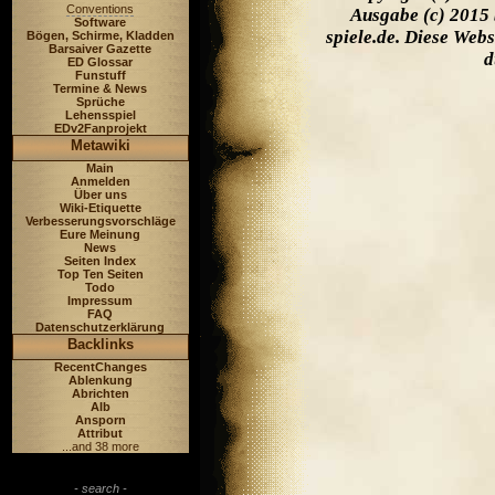
Conventions
Ausgabe (c) 2015 
Software
spiele.de. Diese Web
Bögen, Schirme, Kladden
Barsaiver Gazette
d
ED Glossar
Funstuff
Termine & News
Sprüche
Lehensspiel
EDv2Fanprojekt
Metawiki
Main
Anmelden
Über uns
Wiki-Etiquette
Verbesserungsvorschläge
Eure Meinung
News
Seiten Index
Top Ten Seiten
Todo
Impressum
FAQ
Datenschutzerklärung
Backlinks
RecentChanges
Ablenkung
Abrichten
Alb
Ansporn
Attribut
...and 38 more
- search -