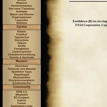
Untote
Pflanzen
Persönlichkeiten
Das neue T'kambras
Artefakte
Waren und Dienste
Organisationen
Legenden
Earthdawn (R) ist ein ei
Reittiere
FASA Corporation. Copyr
Spieler
Helden
Friedhof
Tagebücher
Disziplinen
Talente
Kniffe
Fertigkeiten
Zaubersprüche
Charaktererschaffung
Vorteile & Nachteile
Mastern
Abenteuer
Gebäude und Material
Spielleiter Tipps
Regelfragen
Wertetabellen
Disziplinenvergleich
Quellenbücher
Community
EDW e.V.
Mitglieder
ED Gruppen
Galerie
Forum
Earthdawn-Links