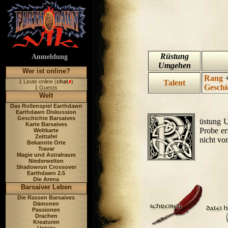
Rüstung
Anmeldung
Umgehen
Wer ist online?
Rang
1 Leute online (
chat
)
Talent
Geschi
1 Guests
Welt
Das Rollenspiel Earthdawn
Earthdawn Diskussion
Geschichte Barsaives
üstung U
Karte Barsaives
Probe er
Weltkarte
Zeittafel
nicht vo
Bekannte Orte
Travar
Magie und Astralraum
Niederwelten
Shadowrun Crossover
Earthdawn 2.5
Die Arena
Barsaiver Leben
Die Rassen Barsaives
Dämonen
Passionen
Drachen
Kreaturen