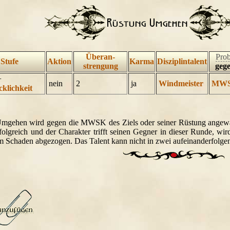
Überan-
Pro
Stufe
Aktion
Karma
Disziplintalent
strengung
geg
+
nein
2
ja
Windmeister
MW
cklichkeit
mgehen wird gegen die MWSK des Ziels oder seiner Rüstung angewan
folgreich und der Charakter trifft seinen Gegner in dieser Runde, wi
m Schaden abgezogen. Das Talent kann nicht in zwei aufeinanderfolge