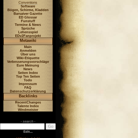
Conventions
Software
Bögen, Schirme, Kladden
Barsaiver Gazette
ED Glossar
Funstuff
Termine & News
Sprüche
Lehensspiel
EDv2Fanprojekt
Metawiki
Main
Anmelden
Über uns
Wiki-Etiquette
Verbesserungsvorschläge
Eure Meinung
News
Seiten Index
Top Ten Seiten
Todo
Impressum
FAQ
Datenschutzerklärung
Backlinks
RecentChanges
Talente Index
Windmeister
- search -
Edit...