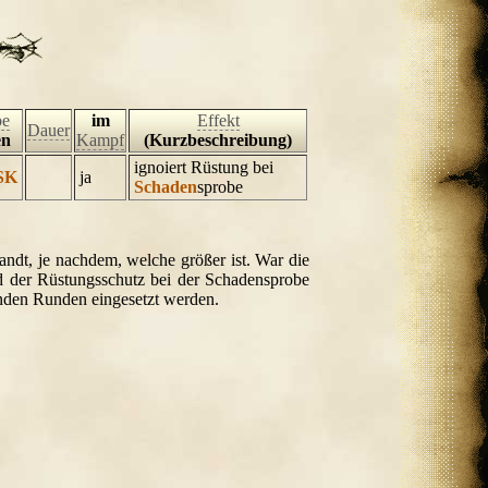
be
im
Effekt
Dauer
en
Kampf
(Kurzbeschreibung)
ignoiert Rüstung bei
SK
ja
Schaden
sprobe
dt, je nachdem, welche größer ist. War die
rd der Rüstungsschutz bei der Schadensprobe
nden Runden eingesetzt werden.