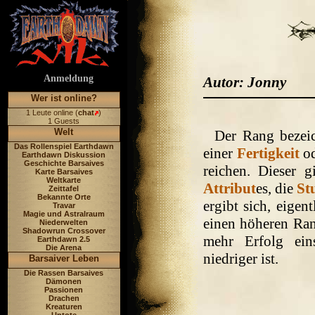
Anmeldung
Autor: Jonny
Wer ist online?
1 Leute online (
chat
)
1 Guests
Welt
Der Rang bezeic
Das Rollenspiel Earthdawn
einer
Fertigkeit
od
Earthdawn Diskussion
Geschichte Barsaives
reichen. Dieser g
Karte Barsaives
Weltkarte
Attribut
es, die
St
Zeittafel
Bekannte Orte
ergibt sich, eigen
Travar
Magie und Astralraum
einen höheren Ra
Niederwelten
Shadowrun Crossover
mehr Erfolg ein
Earthdawn 2.5
Die Arena
niedriger ist.
Barsaiver Leben
Die Rassen Barsaives
Dämonen
Passionen
Drachen
Kreaturen