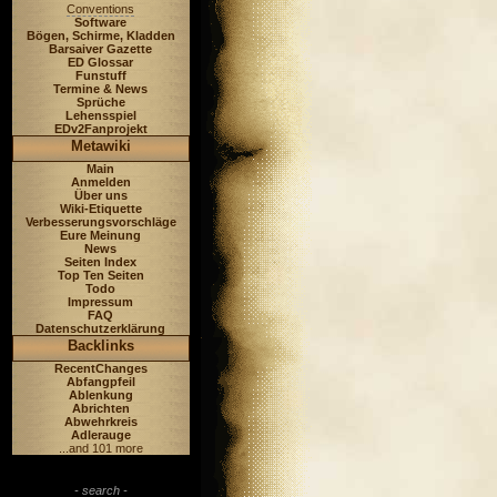
Conventions
Software
Bögen, Schirme, Kladden
Barsaiver Gazette
ED Glossar
Funstuff
Termine & News
Sprüche
Lehensspiel
EDv2Fanprojekt
Metawiki
Main
Anmelden
Über uns
Wiki-Etiquette
Verbesserungsvorschläge
Eure Meinung
News
Seiten Index
Top Ten Seiten
Todo
Impressum
FAQ
Datenschutzerklärung
Backlinks
RecentChanges
Abfangpfeil
Ablenkung
Abrichten
Abwehrkreis
Adlerauge
...and 101 more
- search -