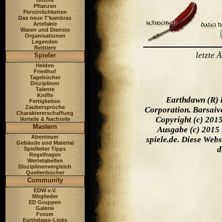
Untote
Pflanzen
Persönlichkeiten
Das neue T'kambras
Artefakte
Waren und Dienste
Organisationen
Legenden
Reittiere
letzte
Spieler
Helden
Friedhof
Tagebücher
Disziplinen
Talente
Kniffe
Earthdawn (R) 
Fertigkeiten
Zaubersprüche
Corporation. Barsaiv
Charaktererschaffung
Copyright (c) 201
Vorteile & Nachteile
Mastern
Ausgabe (c) 2015 
Abenteuer
spiele.de. Diese Web
Gebäude und Material
d
Spielleiter Tipps
Regelfragen
Wertetabellen
Disziplinenvergleich
Quellenbücher
Community
EDW e.V.
Mitglieder
ED Gruppen
Galerie
Forum
Earthdawn-Links