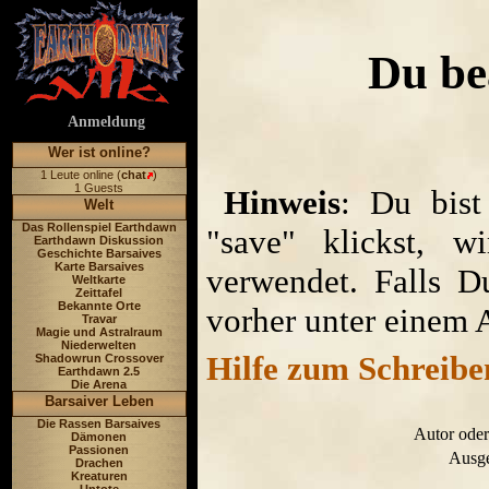
Du be
Anmeldung
Wer ist online?
1 Leute online (
chat
)
1 Guests
Hinweis
: Du bist
Welt
Das Rollenspiel Earthdawn
"save" klickst, w
Earthdawn Diskussion
Geschichte Barsaives
Karte Barsaives
verwendet. Falls D
Weltkarte
Zeittafel
Bekannte Orte
vorher unter einem 
Travar
Magie und Astralraum
Niederwelten
Hilfe zum Schreibe
Shadowrun Crossover
Earthdawn 2.5
Die Arena
Barsaiver Leben
Die Rassen Barsaives
Autor oder
Dämonen
Passionen
Ausge
Drachen
Kreaturen