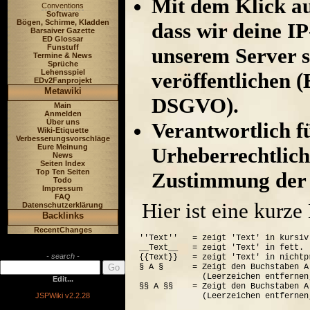
Mit dem Klick au
Conventions
Software
Bögen, Schirme, Kladden
dass wir deine I
Barsaiver Gazette
ED Glossar
Funstuff
unserem Server s
Termine & News
Sprüche
Lehensspiel
veröffentlichen (
EDv2Fanprojekt
Metawiki
DSGVO).
Main
Anmelden
Über uns
Verantwortlich für
Wiki-Etiquette
Verbesserungsvorschläge
Eure Meinung
Urheberrechtlich
News
Seiten Index
Top Ten Seiten
Zustimmung der 
Todo
Impressum
FAQ
Hier ist eine kurz
Datenschutzerklärung
Backlinks
RecentChanges
''Text''   = zeigt 'Text' in kursiv.
__Text__   = zeigt 'Text' in fett.

- search -
{{Text}}   = zeigt 'Text' in nichtp
§ A §      = Zeigt den Buchstaben A
             (Leerzeichen entfernen
Edit...
§§ A §§    = Zeigt den Buchstaben A
JSPWiki v2.2.28
             (Leerzeichen entfernen