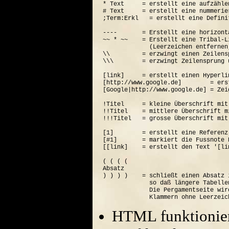
* Text     = erstellt eine aufzähle
# Text     = erstellt eine nummerie
;Term:Erkl   = erstellt eine Defini
----       = Erstellt eine horizont
~~ * ~~    = Erstellt eine Tribal-Li
             (Leerzeichen entfernen
\\         = erzwingt einen Zeilensp
\\\        = erzwingt Zeilensprung 
[link]     = erstellt einen Hyperli
[http://www.google.de]        = ers
[Google|http://www.google.de] = Zei
!Titel     = kleine Überschrift mit
!!Titel    = mittlere Überschrift m
!!!Titel   = grosse Überschrift mit
[1]        = erstellt eine Referenz
[#1]       = markiert die Fussnote N
[[link]    = erstellt den Text '[lin
( ( ( (  

Absatz

) ) ) )    = schließt einen Absatz 
             so daß längere Tabelle
             Die Pergamentseite wir
HTML funktionier