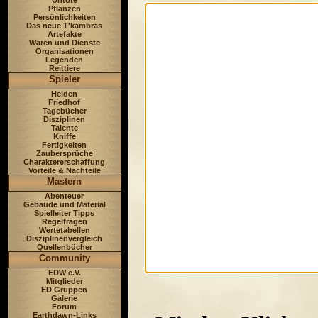
Untote
Pflanzen
Persönlichkeiten
Das neue T'kambras
Artefakte
Waren und Dienste
Organisationen
Legenden
Reittiere
Spieler
Helden
Friedhof
Tagebücher
Disziplinen
Talente
Kniffe
Fertigkeiten
Zaubersprüche
Charaktererschaffung
Vorteile & Nachteile
Mastern
Abenteuer
Gebäude und Material
Spielleiter Tipps
Regelfragen
Wertetabellen
Disziplinenvergleich
Quellenbücher
Community
EDW e.V.
Mitglieder
ED Gruppen
Galerie
Forum
Earthdawn-Links