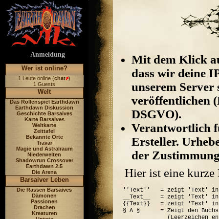
Anmeldung
Mit dem Klick au
Wer ist online?
dass wir deine I
1 Leute online (
chat
)
unserem Server 
1 Guests
Welt
veröffentlichen (
Das Rollenspiel Earthdawn
Earthdawn Diskussion
DSGVO).
Geschichte Barsaives
Karte Barsaives
Verantwortlich fü
Weltkarte
Zeittafel
Bekannte Orte
Ersteller. Urheb
Travar
Magie und Astralraum
der Zustimmung 
Niederwelten
Shadowrun Crossover
Earthdawn 2.5
Hier ist eine kurz
Die Arena
Barsaiver Leben
Die Rassen Barsaives
''Text''   = zeigt 'Text' in
Dämonen
__Text__   = zeigt 'Text' in
Passionen
{{Text}}   = zeigt 'Text' in
Drachen
§ A §      = Zeigt den Buchs
Kreaturen
             (Leerzeichen en