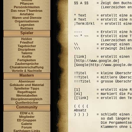
Untote
§§ A §§    = Zeigt den Buchs
Pflanzen
Persönlichkeiten
             (Leerzeichen en
Das neue T'kambras
Artefakte
* Text     = erstellt eine a
Waren und Dienste
# Text     = erstellt eine n
Organisationen
;Term:Erkl   = erstellt eine
Legenden
Reittiere
----       = Erstellt eine h
Spieler
~~ * ~~    = Erstellt eine T
Helden
             (Leerzeichen en
Friedhof
\\         = erzwingt einen 
Tagebücher
\\\        = erzwingt Zeilen
Disziplinen
Talente
Kniffe
[link]     = erstellt einen 
Fertigkeiten
[http://www.google.de]      
Zaubersprüche
[Google|http://www.google.de
Charaktererschaffung
Vorteile & Nachteile
!Titel     = kleine Überschr
Mastern
!!Titel    = mittlere Übersc
Abenteuer
!!!Titel   = grosse Überschr
Gebäude und Material
Spielleiter Tipps
[1]        = erstellt eine R
Regelfragen
[#1]       = markiert die Fu
Wertetabellen
[[link]    = erstellt den Te
Disziplinenvergleich
Quellenbücher
( ( ( (  

Community
Absatz

EDW e.V.
) ) ) )    = schließt einen 
Mitglieder
             so daß längere 
ED Gruppen
             Die Pergamentse
Galerie
Forum
Earthdawn-Links