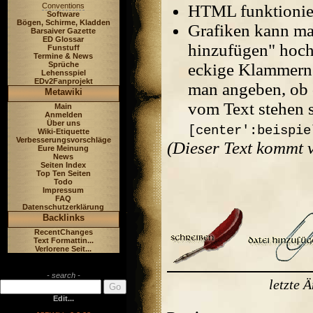
Conventions
HTML funktionier
Software
Bögen, Schirme, Kladden
Grafiken kann ma
Barsaiver Gazette
ED Glossar
hinzufügen" hoch
Funstuff
Termine & News
Sprüche
eckige Klammern 
Lehensspiel
EDv2Fanprojekt
man angeben, ob d
Metawiki
vom Text stehen 
Main
Anmelden
Über uns
[center':beispie
Wiki-Etiquette
Verbesserungsvorschläge
(Dieser Text kommt
Eure Meinung
News
Seiten Index
Top Ten Seiten
Todo
Impressum
FAQ
Datenschutzerklärung
Backlinks
RecentChanges
Text Formattin...
Verlorene Seit...
- search -
letzte 
Edit...