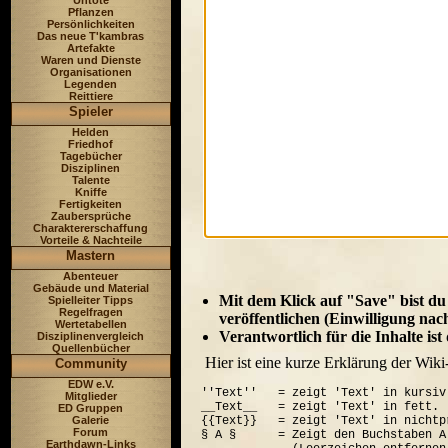
Untote
Pflanzen
Persönlichkeiten
Das neue T'kambras
Artefakte
Waren und Dienste
Organisationen
Legenden
Reittiere
Spieler
Helden
Friedhof
Tagebücher
Disziplinen
Talente
Kniffe
Fertigkeiten
Zaubersprüche
Charaktererschaffung
Vorteile & Nachteile
Mastern
Abenteuer
Gebäude und Material
Mit dem Klick auf "Save" bist du
Spielleiter Tipps
Regelfragen
veröffentlichen (Einwilligung nac
Wertetabellen
Verantwortlich für die Inhalte is
Disziplinenvergleich
Quellenbücher
Hier ist eine kurze Erklärung der Wiki
Community
EDW e.V.
''Text''   = zeigt 'Text' in kursiv.
Mitglieder
__Text__   = zeigt 'Text' in fett.

ED Gruppen
Galerie
{{Text}}   = zeigt 'Text' in nichtp
Forum
§ A §      = Zeigt den Buchstaben A
Earthdawn-Links