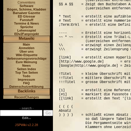
             (Leerzeichen entfernen
Conventions
§§ A §§    = Zeigt den Buchstaben A
Software
             (Leerzeichen entfernen
Bögen, Schirme, Kladden
Barsaiver Gazette
ED Glossar
* Text     = erstellt eine aufzähle
Funstuff
# Text     = erstellt eine nummerie
Termine & News
;Term:Erkl   = erstellt eine Defini
Sprüche
Lehensspiel
----       = Erstellt eine horizont
EDv2Fanprojekt
~~ * ~~    = Erstellt eine Tribal-Li
Metawiki
             (Leerzeichen entfernen
Main
\\         = erzwingt einen Zeilensp
Anmelden
\\\        = erzwingt Zeilensprung 
Über uns
Wiki-Etiquette
[link]     = erstellt einen Hyperli
Verbesserungsvorschläge
[http://www.google.de]        = ers
Eure Meinung
News
[Google|http://www.google.de] = Zei
Seiten Index
Top Ten Seiten
!Titel     = kleine Überschrift mit
Todo
!!Titel    = mittlere Überschrift m
Impressum
!!!Titel   = grosse Überschrift mit
FAQ
Datenschutzerklärung
[1]        = erstellt eine Referenz
Backlinks
[#1]       = markiert die Fussnote N
RecentChanges
[[link]    = erstellt den Text '[lin
( ( ( (  

- search -
Absatz

) ) ) )    = schließt einen Absatz 
Edit...
             so daß längere Tabelle
             Die Pergamentseite wir
JSPWiki v2.2.28