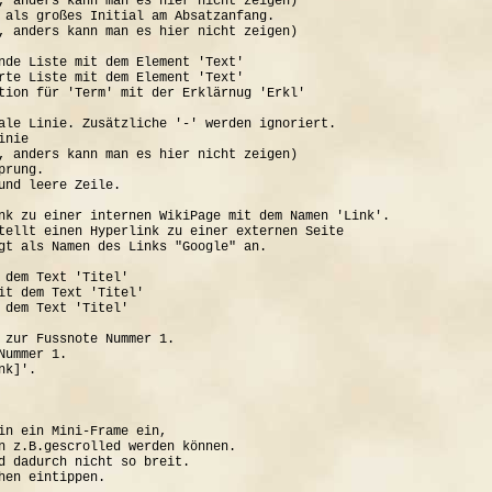
, anders kann man es hier nicht zeigen)

 als großes Initial am Absatzanfang.

, anders kann man es hier nicht zeigen)

nde Liste mit dem Element 'Text'

rte Liste mit dem Element 'Text'

tion für 'Term' mit der Erklärnug 'Erkl'

ale Linie. Zusätzliche '-' werden ignoriert.

nie

, anders kann man es hier nicht zeigen)

rung.

und leere Zeile.

nk zu einer internen WikiPage mit dem Namen 'Link'.

tellt einen Hyperlink zu einer externen Seite

gt als Namen des Links "Google" an.

 dem Text 'Titel'

it dem Text 'Titel'

 dem Text 'Titel'

 zur Fussnote Nummer 1.

ummer 1.

k]'.

in ein Mini-Frame ein, 

n z.B.gescrolled werden können.

d dadurch nicht so breit.
