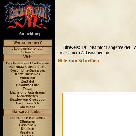
Anmeldung
Wer ist online?
Hinweis
: Du bist nicht angemeldet. 
1 Leute online (
chat
)
unter einem Aliasnamen an.
1 Guests
Welt
Hilfe zum Schreiben
Das Rollenspiel Earthdawn
Earthdawn Diskussion
Geschichte Barsaives
Karte Barsaives
Weltkarte
Zeittafel
Bekannte Orte
Travar
Magie und Astralraum
Niederwelten
Shadowrun Crossover
Earthdawn 2.5
Die Arena
Barsaiver Leben
Die Rassen Barsaives
Dämonen
Passionen
Drachen
Kreaturen