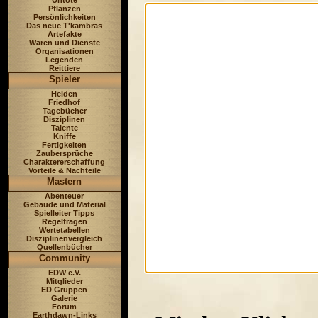
Untote
Pflanzen
Persönlichkeiten
Das neue T'kambras
Artefakte
Waren und Dienste
Organisationen
Legenden
Reittiere
Spieler
Helden
Friedhof
Tagebücher
Disziplinen
Talente
Kniffe
Fertigkeiten
Zaubersprüche
Charaktererschaffung
Vorteile & Nachteile
Mastern
Abenteuer
Gebäude und Material
Spielleiter Tipps
Regelfragen
Wertetabellen
Disziplinenvergleich
Quellenbücher
Community
EDW e.V.
Mitglieder
ED Gruppen
Galerie
Forum
Earthdawn-Links