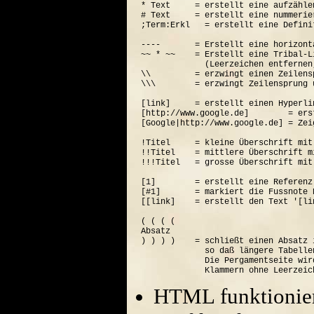
* Text     = erstellt eine aufzähle
# Text     = erstellt eine nummerie
;Term:Erkl   = erstellt eine Defini
----       = Erstellt eine horizont
~~ * ~~    = Erstellt eine Tribal-Li
             (Leerzeichen entfernen
\\         = erzwingt einen Zeilensp
\\\        = erzwingt Zeilensprung 
[link]     = erstellt einen Hyperli
[http://www.google.de]        = ers
[Google|http://www.google.de] = Zei
!Titel     = kleine Überschrift mit
!!Titel    = mittlere Überschrift m
!!!Titel   = grosse Überschrift mit
[1]        = erstellt eine Referenz
[#1]       = markiert die Fussnote N
[[link]    = erstellt den Text '[lin
( ( ( (  

Absatz

) ) ) )    = schließt einen Absatz 
             so daß längere Tabelle
             Die Pergamentseite wir
HTML funktionier