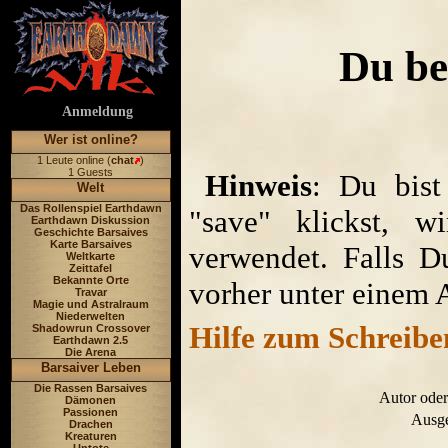
Du be
Anmeldung
Wer ist online?
1 Leute online (
chat
)
1 Guests
Hinweis
: Du bist
Welt
Das Rollenspiel Earthdawn
"save" klickst, w
Earthdawn Diskussion
Geschichte Barsaives
Karte Barsaives
verwendet. Falls D
Weltkarte
Zeittafel
Bekannte Orte
vorher unter einem 
Travar
Magie und Astralraum
Niederwelten
Hilfe zum Schreibe
Shadowrun Crossover
Earthdawn 2.5
Die Arena
Barsaiver Leben
Die Rassen Barsaives
Autor oder
Dämonen
Passionen
Ausge
Drachen
Kreaturen