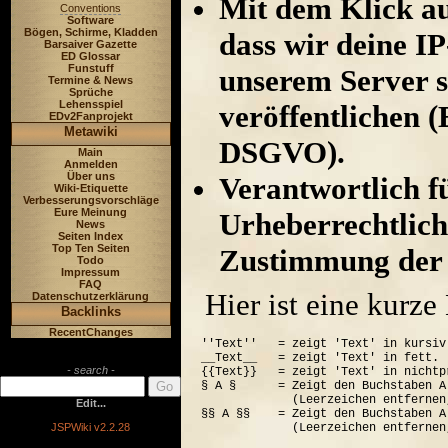
Mit dem Klick au
Conventions
Software
Bögen, Schirme, Kladden
dass wir deine I
Barsaiver Gazette
ED Glossar
Funstuff
unserem Server s
Termine & News
Sprüche
Lehensspiel
veröffentlichen (
EDv2Fanprojekt
Metawiki
DSGVO).
Main
Anmelden
Über uns
Verantwortlich für
Wiki-Etiquette
Verbesserungsvorschläge
Eure Meinung
Urheberrechtlich
News
Seiten Index
Top Ten Seiten
Zustimmung der 
Todo
Impressum
FAQ
Hier ist eine kurz
Datenschutzerklärung
Backlinks
RecentChanges
''Text''   = zeigt 'Text' in kursiv.
__Text__   = zeigt 'Text' in fett.

- search -
{{Text}}   = zeigt 'Text' in nichtp
§ A §      = Zeigt den Buchstaben A
             (Leerzeichen entfernen
Edit...
§§ A §§    = Zeigt den Buchstaben A
JSPWiki v2.2.28
             (Leerzeichen entfernen