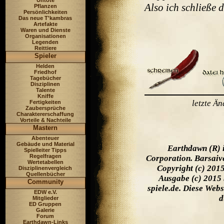
Untote
Also ich schließe
Pflanzen
Persönlichkeiten
Das neue T'kambras
Artefakte
Waren und Dienste
Organisationen
Legenden
Reittiere
Spieler
Helden
Friedhof
Tagebücher
Disziplinen
Talente
Kniffe
letzte Ä
Fertigkeiten
Zaubersprüche
Charaktererschaffung
Vorteile & Nachteile
Mastern
Abenteuer
Gebäude und Material
Earthdawn (R) 
Spielleiter Tipps
Regelfragen
Corporation. Barsaiv
Wertetabellen
Copyright (c) 201
Disziplinenvergleich
Quellenbücher
Ausgabe (c) 2015 
Community
spiele.de. Diese Web
EDW e.V.
d
Mitglieder
ED Gruppen
Galerie
Forum
Earthdawn-Links