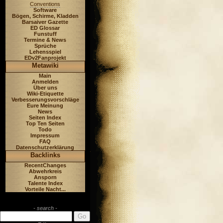
Conventions
Software
Bögen, Schirme, Kladden
Barsaiver Gazette
ED Glossar
Funstuff
Termine & News
Sprüche
Lehensspiel
EDv2Fanprojekt
Metawiki
Main
Anmelden
Über uns
Wiki-Etiquette
Verbesserungsvorschläge
Eure Meinung
News
Seiten Index
Top Ten Seiten
Todo
Impressum
FAQ
Datenschutzerklärung
Backlinks
RecentChanges
Abwehrkreis
Ansporn
Talente Index
Vorteile Nacht...
- search -