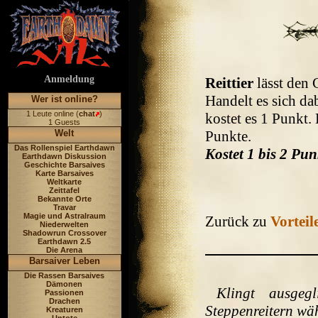
Anmeldung
Reittier
lässt den 
Handelt es sich da
Wer ist online?
1 Leute online (
chat
)
kostet es 1 Punkt.
1 Guests
Welt
Punkte.
Das Rollenspiel Earthdawn
Kostet 1 bis 2 Pun
Earthdawn Diskussion
Geschichte Barsaives
Karte Barsaives
Weltkarte
Zeittafel
Bekannte Orte
Travar
Magie und Astralraum
Zurück zu
Vorteil
Niederwelten
Shadowrun Crossover
Earthdawn 2.5
Die Arena
Barsaiver Leben
Die Rassen Barsaives
Dämonen
Klingt ausgeg
Passionen
Drachen
Steppenreitern wä
Kreaturen