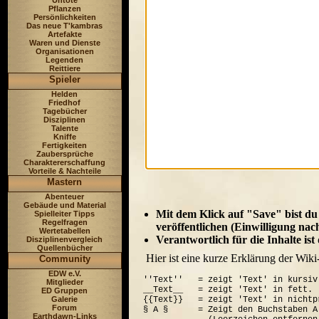
Untote
Pflanzen
Persönlichkeiten
Das neue T'kambras
Artefakte
Waren und Dienste
Organisationen
Legenden
Reittiere
Spieler
Helden
Friedhof
Tagebücher
Disziplinen
Talente
Kniffe
Fertigkeiten
Zaubersprüche
Charaktererschaffung
Vorteile & Nachteile
Mastern
Abenteuer
Gebäude und Material
Mit dem Klick auf "Save" bist du
Spielleiter Tipps
Regelfragen
veröffentlichen (Einwilligung nac
Wertetabellen
Verantwortlich für die Inhalte is
Disziplinenvergleich
Quellenbücher
Hier ist eine kurze Erklärung der Wiki
Community
EDW e.V.
''Text''   = zeigt 'Text' in kursiv.
Mitglieder
__Text__   = zeigt 'Text' in fett.

ED Gruppen
Galerie
{{Text}}   = zeigt 'Text' in nichtp
Forum
§ A §      = Zeigt den Buchstaben A
Earthdawn-Links