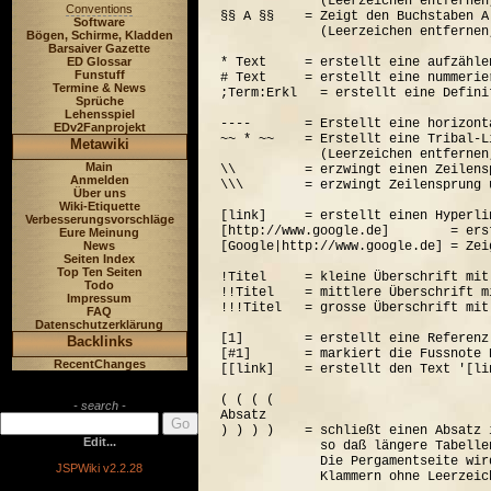
             (Leerzeichen entfernen
Conventions
§§ A §§    = Zeigt den Buchstaben A
Software
             (Leerzeichen entfernen
Bögen, Schirme, Kladden
Barsaiver Gazette
ED Glossar
* Text     = erstellt eine aufzähle
Funstuff
# Text     = erstellt eine nummerie
Termine & News
;Term:Erkl   = erstellt eine Defini
Sprüche
Lehensspiel
----       = Erstellt eine horizont
EDv2Fanprojekt
~~ * ~~    = Erstellt eine Tribal-Li
Metawiki
             (Leerzeichen entfernen
Main
\\         = erzwingt einen Zeilensp
Anmelden
\\\        = erzwingt Zeilensprung 
Über uns
Wiki-Etiquette
[link]     = erstellt einen Hyperli
Verbesserungsvorschläge
[http://www.google.de]        = ers
Eure Meinung
News
[Google|http://www.google.de] = Zei
Seiten Index
Top Ten Seiten
!Titel     = kleine Überschrift mit
Todo
!!Titel    = mittlere Überschrift m
Impressum
!!!Titel   = grosse Überschrift mit
FAQ
Datenschutzerklärung
[1]        = erstellt eine Referenz
Backlinks
[#1]       = markiert die Fussnote N
RecentChanges
[[link]    = erstellt den Text '[lin
( ( ( (  

- search -
Absatz

) ) ) )    = schließt einen Absatz 
Edit...
             so daß längere Tabelle
             Die Pergamentseite wir
JSPWiki v2.2.28