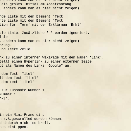
, anders kann man es hier nicht zeigen)

 als großes Initial am Absatzanfang.

, anders kann man es hier nicht zeigen)

nde Liste mit dem Element 'Text'

rte Liste mit dem Element 'Text'

tion für 'Term' mit der Erklärnug 'Erkl'

ale Linie. Zusätzliche '-' werden ignoriert.

nie

, anders kann man es hier nicht zeigen)

rung.

und leere Zeile.

nk zu einer internen WikiPage mit dem Namen 'Link'.

tellt einen Hyperlink zu einer externen Seite

gt als Namen des Links "Google" an.

 dem Text 'Titel'

it dem Text 'Titel'

 dem Text 'Titel'

 zur Fussnote Nummer 1.

ummer 1.

k]'.

in ein Mini-Frame ein, 

n z.B.gescrolled werden können.

d dadurch nicht so breit.
