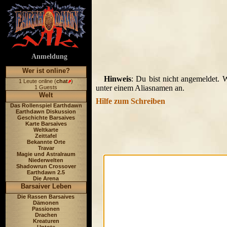
Anmeldung
Wer ist online?
Hinweis
: Du bist nicht angemeldet. 
1 Leute online (
chat
)
unter einem Aliasnamen an.
1 Guests
Welt
Hilfe zum Schreiben
Das Rollenspiel Earthdawn
Earthdawn Diskussion
Geschichte Barsaives
Karte Barsaives
Weltkarte
Zeittafel
Bekannte Orte
Travar
Magie und Astralraum
Niederwelten
Shadowrun Crossover
Earthdawn 2.5
Die Arena
Barsaiver Leben
Die Rassen Barsaives
Dämonen
Passionen
Drachen
Kreaturen