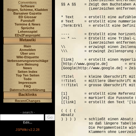
             (Leerzeichen entfernen
Conventions
§§ A §§    = Zeigt den Buchstaben A
Software
             (Leerzeichen entfernen
Bögen, Schirme, Kladden
Barsaiver Gazette
ED Glossar
* Text     = erstellt eine aufzähle
Funstuff
# Text     = erstellt eine nummerie
Termine & News
;Term:Erkl   = erstellt eine Defini
Sprüche
Lehensspiel
----       = Erstellt eine horizont
EDv2Fanprojekt
~~ * ~~    = Erstellt eine Tribal-Li
Metawiki
             (Leerzeichen entfernen
Main
\\         = erzwingt einen Zeilensp
Anmelden
\\\        = erzwingt Zeilensprung 
Über uns
Wiki-Etiquette
[link]     = erstellt einen Hyperli
Verbesserungsvorschläge
[http://www.google.de]        = ers
Eure Meinung
News
[Google|http://www.google.de] = Zei
Seiten Index
Top Ten Seiten
!Titel     = kleine Überschrift mit
Todo
!!Titel    = mittlere Überschrift m
Impressum
!!!Titel   = grosse Überschrift mit
FAQ
Datenschutzerklärung
[1]        = erstellt eine Referenz
Backlinks
[#1]       = markiert die Fussnote N
RecentChanges
[[link]    = erstellt den Text '[lin
( ( ( (  

- search -
Absatz

) ) ) )    = schließt einen Absatz 
Edit...
             so daß längere Tabelle
             Die Pergamentseite wir
JSPWiki v2.2.28