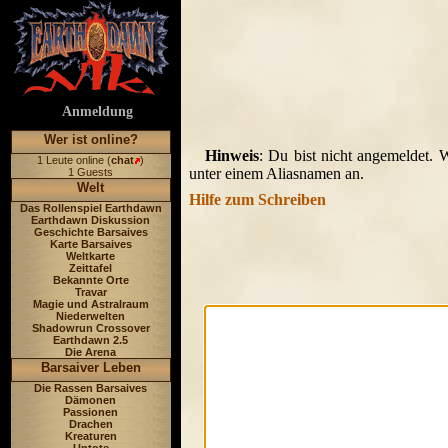
Anmeldung
Wer ist online?
Hinweis
: Du bist nicht angemeldet. 
1 Leute online (
chat
)
unter einem Aliasnamen an.
1 Guests
Welt
Hilfe zum Schreiben
Das Rollenspiel Earthdawn
Earthdawn Diskussion
Geschichte Barsaives
Karte Barsaives
Weltkarte
Zeittafel
Bekannte Orte
Travar
Magie und Astralraum
Niederwelten
Shadowrun Crossover
Earthdawn 2.5
Die Arena
Barsaiver Leben
Die Rassen Barsaives
Dämonen
Passionen
Drachen
Kreaturen