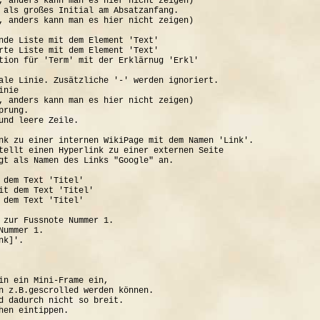
, anders kann man es hier nicht zeigen)

 als großes Initial am Absatzanfang.

, anders kann man es hier nicht zeigen)

nde Liste mit dem Element 'Text'

rte Liste mit dem Element 'Text'

tion für 'Term' mit der Erklärnug 'Erkl'

ale Linie. Zusätzliche '-' werden ignoriert.

nie

, anders kann man es hier nicht zeigen)

rung.

und leere Zeile.

nk zu einer internen WikiPage mit dem Namen 'Link'.

tellt einen Hyperlink zu einer externen Seite

gt als Namen des Links "Google" an.

 dem Text 'Titel'

it dem Text 'Titel'

 dem Text 'Titel'

 zur Fussnote Nummer 1.

ummer 1.

k]'.

in ein Mini-Frame ein, 

n z.B.gescrolled werden können.

d dadurch nicht so breit.
