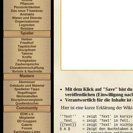
Untote
Pflanzen
Persönlichkeiten
Das neue T'kambras
Artefakte
Waren und Dienste
Organisationen
Legenden
Reittiere
Spieler
Helden
Friedhof
Tagebücher
Disziplinen
Talente
Kniffe
Fertigkeiten
Zaubersprüche
Charaktererschaffung
Vorteile & Nachteile
Mastern
Abenteuer
Gebäude und Material
Mit dem Klick auf "Save" bist du
Spielleiter Tipps
Regelfragen
veröffentlichen (Einwilligung nac
Wertetabellen
Verantwortlich für die Inhalte is
Disziplinenvergleich
Quellenbücher
Hier ist eine kurze Erklärung der Wiki
Community
EDW e.V.
''Text''   = zeigt 'Text' in kursiv.
Mitglieder
__Text__   = zeigt 'Text' in fett.

ED Gruppen
Galerie
{{Text}}   = zeigt 'Text' in nichtp
Forum
§ A §      = Zeigt den Buchstaben A
Earthdawn-Links