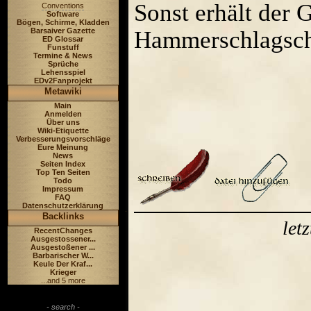
Sonst erhält der
Conventions
Software
Bögen, Schirme, Kladden
Barsaiver Gazette
Hammerschlagsch
ED Glossar
Funstuff
Termine & News
Sprüche
Lehensspiel
EDv2Fanprojekt
Metawiki
Main
Anmelden
Über uns
Wiki-Etiquette
Verbesserungsvorschläge
Eure Meinung
News
Seiten Index
Top Ten Seiten
Todo
Impressum
FAQ
Datenschutzerklärung
Backlinks
let
RecentChanges
Ausgestossener...
Ausgestoßener ...
Barbarischer W...
Keule Der Kraf...
Krieger
...and 5 more
- search -