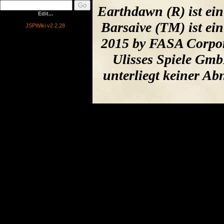
Earthdawn (R) ist ei
Edit...
Barsaive (TM) ist ei
JSPWiki v2.2.28
2015 by FASA Corpor
Ulisses Spiele Gmb
unterliegt keiner A