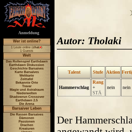
Anmeldung
Autor: Tholaki
Wer ist online?
1 Leute online (
chat
)
1 Guests
Welt
Das Rollenspiel Earthdawn
Earthdawn Diskussion
Geschichte Barsaives
Talent
Stufe
Aktion
Ferti
Karte Barsaives
Weltkarte
Zeittafel
Rang
Bekannte Orte
Travar
Hammerschlag
+
nein
nein
Magie und Astralraum
STÄ
Niederwelten
Shadowrun Crossover
Earthdawn 2.5
Die Arena
Barsaiver Leben
Die Rassen Barsaives
Der Hammerschlag 
Dämonen
Passionen
Drachen
angewandt wird, 
Kreaturen