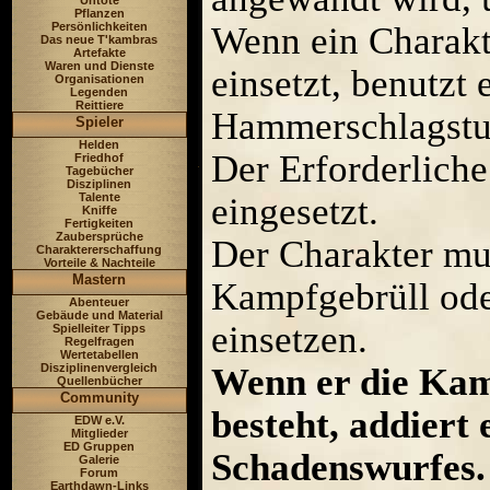
Untote
Pflanzen
Persönlichkeiten
Wenn ein Charakt
Das neue T'kambras
Artefakte
Waren und Dienste
einsetzt, benutzt 
Organisationen
Legenden
Reittiere
Hammerschlagstuf
Spieler
Helden
Der Erforderlich
Friedhof
Tagebücher
Disziplinen
Talente
eingesetzt.
Kniffe
Fertigkeiten
Zaubersprüche
Der Charakter mus
Charaktererschaffung
Vorteile & Nachteile
Mastern
Kampfgebrüll ode
Abenteuer
Gebäude und Material
einsetzen.
Spielleiter Tipps
Regelfragen
Wertetabellen
Disziplinenvergleich
Wenn er die Kam
Quellenbücher
Community
besteht, addiert 
EDW e.V.
Mitglieder
ED Gruppen
Schadenswurfes.
Galerie
Forum
Earthdawn-Links