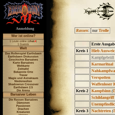
Anmeldung
Rassen
:
nur
Trolle
Wer ist online?
1 Leute online (
chat
)
Erste Ausgab
1 Guests
Welt
Kreis 1
Hieb Auswei
Das Rollenspiel Earthdawn
Earthdawn Diskussion
Kampfgebrüll
Geschichte Barsaives
Karte Barsaives
Karmaritual
Weltkarte
Zeittafel
Nahkampfwa
Bekannte Orte
Travar
Verspotten
Magie und Astralraum
Niederwelten
Waffenloser
Shadowrun Crossover
Earthdawn 2.5
Kreis 2
Kampfsinn
(
Die Arena
Barsaiver Leben
Schildangriff
Die Rassen Barsaives
Dämonen
Unempfindlic
Passionen
Drachen
Kreis 3
Nachtreten
(
Kreaturen