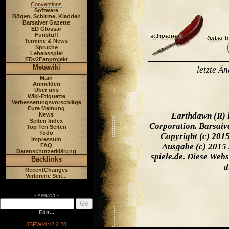
Conventions
Software
Bögen, Schirme, Kladden
Barsaiver Gazette
ED Glossar
Funstuff
Termine & News
Sprüche
Lehensspiel
EDv2Fanprojekt
Metawiki
letzte Ä
Main
Anmelden
Über uns
Wiki-Etiquette
Verbesserungsvorschläge
Eure Meinung
Earthdawn (R) 
News
Seiten Index
Corporation. Barsaiv
Top Ten Seiten
Todo
Copyright (c) 201
Impressum
Ausgabe (c) 2015 
FAQ
Datenschutzerklärung
spiele.de. Diese Web
Backlinks
d
RecentChanges
Verlorene Seit...
- search -
Edit...
JSPWiki v2.2.28