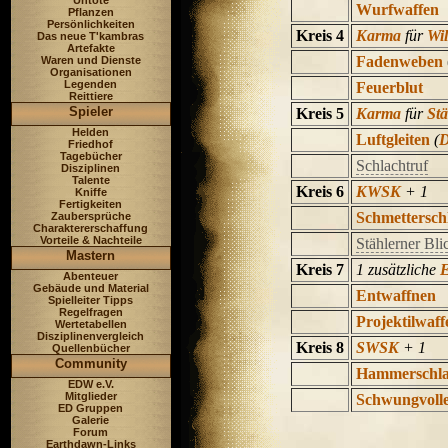
Untote
Wurfwaffen
Pflanzen
Persönlichkeiten
Kreis 4
Karma
für
Wil
Das neue T'kambras
Artefakte
Fadenweben
Waren und Dienste
Organisationen
Legenden
Feuerblut
Reittiere
Spieler
Kreis 5
Karma
für
Stä
Helden
Luftgleiten
(
Friedhof
Tagebücher
Schlachtruf
Disziplinen
Talente
Kreis 6
KWSK
+ 1
Kniffe
Fertigkeiten
Schmettersch
Zaubersprüche
Charaktererschaffung
Vorteile & Nachteile
Stählerner Bli
Mastern
Kreis 7
1 zusätzliche
E
Abenteuer
Gebäude und Material
Entwaffnen
Spielleiter Tipps
Regelfragen
Projektilwaff
Wertetabellen
Disziplinenvergleich
Kreis 8
SWSK
+ 1
Quellenbücher
Community
Hammerschl
EDW e.V.
Mitglieder
Schwungvolle
ED Gruppen
Galerie
Forum
Earthdawn-Links