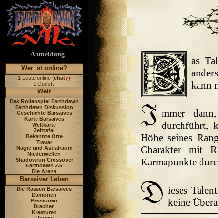
Anmeldung
as Tal
Wer ist online?
ander
1 Leute online (
chat
)
kann n
1 Guests
Welt
Das Rollenspiel Earthdawn
Earthdawn Diskussion
mmer dann, 
Geschichte Barsaives
Karte Barsaives
durchführt,
Weltkarte
Zeittafel
Höhe seines Rang
Bekannte Orte
Travar
Charakter mit 
Magie und Astralraum
Niederwelten
Karmapunkte durch
Shadowrun Crossover
Earthdawn 2.5
Die Arena
Barsaiver Leben
ieses Talen
Die Rassen Barsaives
Dämonen
keine Übera
Passionen
Drachen
Kreaturen