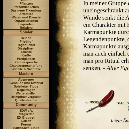
Untote
In meiner Gruppe d
Pflanzen
Persönlichkeiten
uneingeschränkt a
Das neue T'kambras
Artefakte
Wunde senkt die A
Waren und Dienste
Organisationen
ein Charakter mit
Legenden
Reittiere
Karmapunkte durch
Spieler
Legendenpunkte, di
Helden
Friedhof
Karmapunkte ausgi
Tagebücher
Disziplinen
Talente
man auch einfach 
Kniffe
Fertigkeiten
man pro Ritual er
Zaubersprüche
Charaktererschaffung
senken. -
Alter Eg
Vorteile & Nachteile
Mastern
Abenteuer
Gebäude und Material
Spielleiter Tipps
Regelfragen
Wertetabellen
Disziplinenvergleich
Quellenbücher
Community
EDW e.V.
Mitglieder
ED Gruppen
letzte Ä
Galerie
Forum
Earthdawn-Links