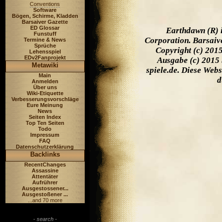
Conventions
Software
Bögen, Schirme, Kladden
Barsaiver Gazette
ED Glossar
Earthdawn (R) 
Funstuff
Corporation. Barsaiv
Termine & News
Sprüche
Copyright (c) 201
Lehensspiel
EDv2Fanprojekt
Ausgabe (c) 2015 
Metawiki
spiele.de. Diese Web
Main
d
Anmelden
Über uns
Wiki-Etiquette
Verbesserungsvorschläge
Eure Meinung
News
Seiten Index
Top Ten Seiten
Todo
Impressum
FAQ
Datenschutzerklärung
Backlinks
RecentChanges
Assassine
Attentäter
Aufrührer
Ausgestossener...
Ausgestoßener ...
...and 70 more
- search -