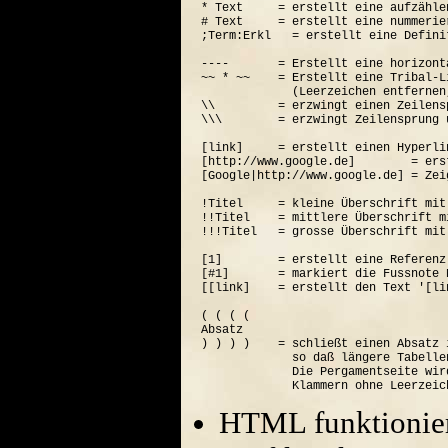
* Text     = erstellt eine aufzähle
# Text     = erstellt eine nummerie
;Term:Erkl   = erstellt eine Defini
----       = Erstellt eine horizont
~~ * ~~    = Erstellt eine Tribal-Li
             (Leerzeichen entfernen
\\         = erzwingt einen Zeilensp
\\\        = erzwingt Zeilensprung 
[link]     = erstellt einen Hyperli
[http://www.google.de]        = ers
[Google|http://www.google.de] = Zei
!Titel     = kleine Überschrift mit
!!Titel    = mittlere Überschrift m
!!!Titel   = grosse Überschrift mit
[1]        = erstellt eine Referenz
[#1]       = markiert die Fussnote N
[[link]    = erstellt den Text '[lin
( ( ( (  

Absatz

) ) ) )    = schließt einen Absatz 
             so daß längere Tabelle
             Die Pergamentseite wir
HTML funktionier