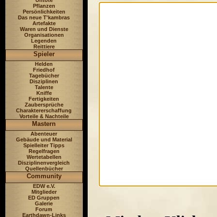
Untote
Pflanzen
Persönlichkeiten
Das neue T'kambras
Artefakte
Waren und Dienste
Organisationen
Legenden
Reittiere
Spieler
Helden
Friedhof
Tagebücher
Disziplinen
Talente
Kniffe
Fertigkeiten
Zaubersprüche
Charaktererschaffung
Vorteile & Nachteile
Mastern
Abenteuer
Gebäude und Material
Spielleiter Tipps
Regelfragen
Wertetabellen
Disziplinenvergleich
Quellenbücher
Community
EDW e.V.
Mitglieder
ED Gruppen
Galerie
Forum
Earthdawn-Links