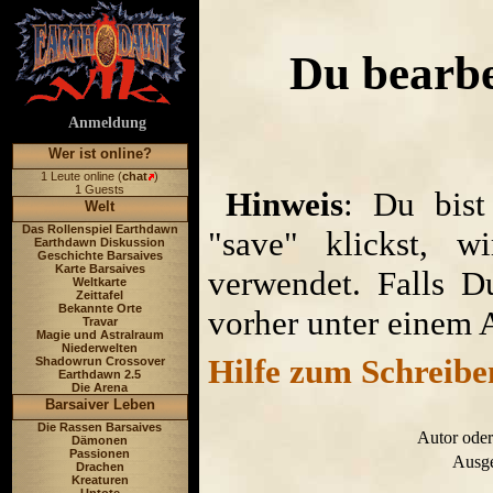
Du bearbe
Anmeldung
Wer ist online?
1 Leute online (
chat
)
1 Guests
Hinweis
: Du bist
Welt
Das Rollenspiel Earthdawn
"save" klickst, w
Earthdawn Diskussion
Geschichte Barsaives
Karte Barsaives
verwendet. Falls D
Weltkarte
Zeittafel
Bekannte Orte
vorher unter einem 
Travar
Magie und Astralraum
Niederwelten
Hilfe zum Schreibe
Shadowrun Crossover
Earthdawn 2.5
Die Arena
Barsaiver Leben
Die Rassen Barsaives
Autor oder
Dämonen
Passionen
Ausge
Drachen
Kreaturen