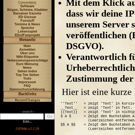
Mit dem Klick au
Conventions
Software
Bögen, Schirme, Kladden
dass wir deine I
Barsaiver Gazette
ED Glossar
Funstuff
unserem Server s
Termine & News
Sprüche
Lehensspiel
veröffentlichen (
EDv2Fanprojekt
Metawiki
DSGVO).
Main
Anmelden
Über uns
Verantwortlich für
Wiki-Etiquette
Verbesserungsvorschläge
Eure Meinung
Urheberrechtlich
News
Seiten Index
Top Ten Seiten
Zustimmung der 
Todo
Impressum
FAQ
Hier ist eine kurz
Datenschutzerklärung
Backlinks
RecentChanges
''Text''   = zeigt 'Text' in kursiv.
__Text__   = zeigt 'Text' in fett.

- search -
{{Text}}   = zeigt 'Text' in nichtp
§ A §      = Zeigt den Buchstaben A
             (Leerzeichen entfernen
Edit...
§§ A §§    = Zeigt den Buchstaben A
JSPWiki v2.2.28
             (Leerzeichen entfernen