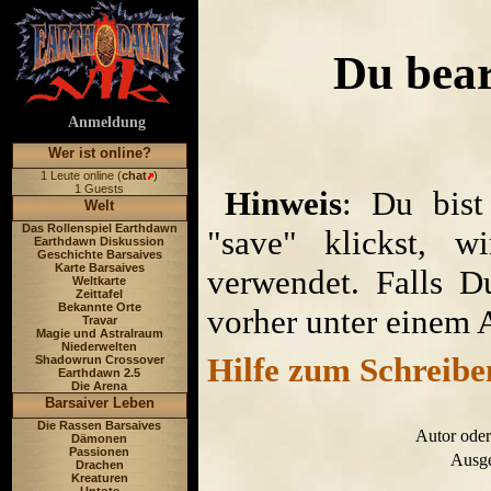
Du bear
Anmeldung
Wer ist online?
1 Leute online (
chat
)
1 Guests
Hinweis
: Du bist
Welt
Das Rollenspiel Earthdawn
"save" klickst, w
Earthdawn Diskussion
Geschichte Barsaives
Karte Barsaives
verwendet. Falls D
Weltkarte
Zeittafel
Bekannte Orte
vorher unter einem 
Travar
Magie und Astralraum
Niederwelten
Hilfe zum Schreibe
Shadowrun Crossover
Earthdawn 2.5
Die Arena
Barsaiver Leben
Die Rassen Barsaives
Autor oder
Dämonen
Passionen
Ausge
Drachen
Kreaturen