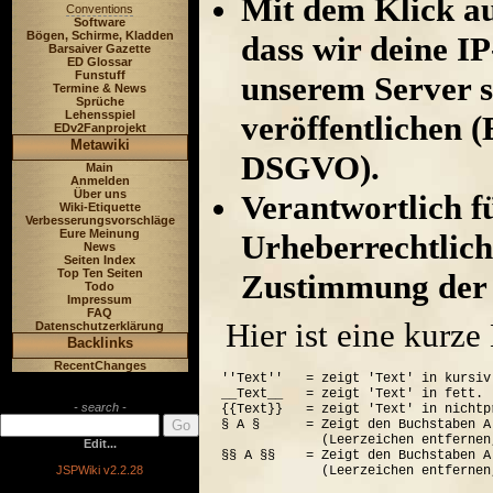
Mit dem Klick au
Conventions
Software
Bögen, Schirme, Kladden
dass wir deine I
Barsaiver Gazette
ED Glossar
Funstuff
unserem Server s
Termine & News
Sprüche
Lehensspiel
veröffentlichen (
EDv2Fanprojekt
Metawiki
DSGVO).
Main
Anmelden
Über uns
Verantwortlich für
Wiki-Etiquette
Verbesserungsvorschläge
Eure Meinung
Urheberrechtlich
News
Seiten Index
Top Ten Seiten
Zustimmung der 
Todo
Impressum
FAQ
Hier ist eine kurz
Datenschutzerklärung
Backlinks
RecentChanges
''Text''   = zeigt 'Text' in kursiv.
__Text__   = zeigt 'Text' in fett.

- search -
{{Text}}   = zeigt 'Text' in nichtp
§ A §      = Zeigt den Buchstaben A
             (Leerzeichen entfernen
Edit...
§§ A §§    = Zeigt den Buchstaben A
JSPWiki v2.2.28
             (Leerzeichen entfernen