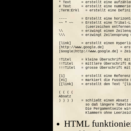
* Text     = erstellt eine aufzähle
# Text     = erstellt eine nummerie
;Term:Erkl   = erstellt eine Defini
----       = Erstellt eine horizont
~~ * ~~    = Erstellt eine Tribal-Li
             (Leerzeichen entfernen
\\         = erzwingt einen Zeilensp
\\\        = erzwingt Zeilensprung 
[link]     = erstellt einen Hyperli
[http://www.google.de]        = ers
[Google|http://www.google.de] = Zei
!Titel     = kleine Überschrift mit
!!Titel    = mittlere Überschrift m
!!!Titel   = grosse Überschrift mit
[1]        = erstellt eine Referenz
[#1]       = markiert die Fussnote N
[[link]    = erstellt den Text '[lin
( ( ( (  

Absatz

) ) ) )    = schließt einen Absatz 
             so daß längere Tabelle
             Die Pergamentseite wir
HTML funktionier