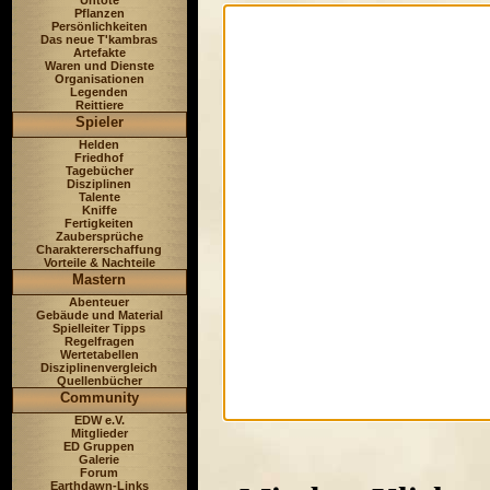
Untote
Pflanzen
Persönlichkeiten
Das neue T'kambras
Artefakte
Waren und Dienste
Organisationen
Legenden
Reittiere
Spieler
Helden
Friedhof
Tagebücher
Disziplinen
Talente
Kniffe
Fertigkeiten
Zaubersprüche
Charaktererschaffung
Vorteile & Nachteile
Mastern
Abenteuer
Gebäude und Material
Spielleiter Tipps
Regelfragen
Wertetabellen
Disziplinenvergleich
Quellenbücher
Community
EDW e.V.
Mitglieder
ED Gruppen
Galerie
Forum
Earthdawn-Links