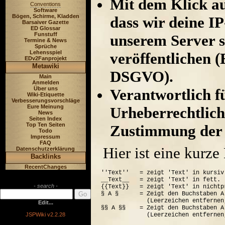
Mit dem Klick au
Conventions
Software
Bögen, Schirme, Kladden
dass wir deine I
Barsaiver Gazette
ED Glossar
Funstuff
unserem Server s
Termine & News
Sprüche
Lehensspiel
veröffentlichen (
EDv2Fanprojekt
Metawiki
DSGVO).
Main
Anmelden
Über uns
Verantwortlich für
Wiki-Etiquette
Verbesserungsvorschläge
Eure Meinung
Urheberrechtlich
News
Seiten Index
Top Ten Seiten
Zustimmung der 
Todo
Impressum
FAQ
Hier ist eine kurz
Datenschutzerklärung
Backlinks
RecentChanges
''Text''   = zeigt 'Text' in kursiv.
__Text__   = zeigt 'Text' in fett.

- search -
{{Text}}   = zeigt 'Text' in nichtp
§ A §      = Zeigt den Buchstaben A
             (Leerzeichen entfernen
Edit...
§§ A §§    = Zeigt den Buchstaben A
JSPWiki v2.2.28
             (Leerzeichen entfernen