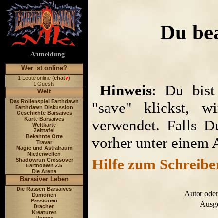
Du bea
Anmeldung
Wer ist online?
1 Leute online (
chat
)
1 Guests
Hinweis
: Du bist
Welt
Das Rollenspiel Earthdawn
"save" klickst, w
Earthdawn Diskussion
Geschichte Barsaives
Karte Barsaives
verwendet. Falls D
Weltkarte
Zeittafel
Bekannte Orte
vorher unter einem 
Travar
Magie und Astralraum
Niederwelten
Hilfe zum Schreibe
Shadowrun Crossover
Earthdawn 2.5
Die Arena
Barsaiver Leben
Die Rassen Barsaives
Autor oder
Dämonen
Passionen
Ausge
Drachen
Kreaturen