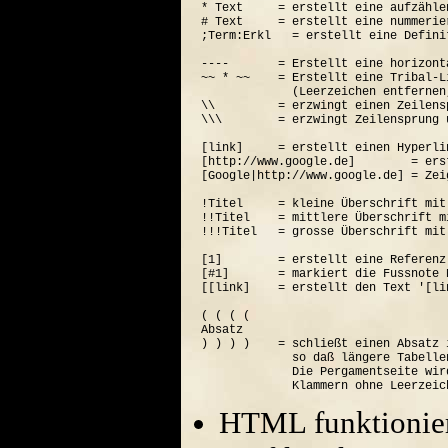
* Text     = erstellt eine aufzähle
# Text     = erstellt eine nummerie
;Term:Erkl   = erstellt eine Defini
----       = Erstellt eine horizont
~~ * ~~    = Erstellt eine Tribal-Li
             (Leerzeichen entfernen
\\         = erzwingt einen Zeilensp
\\\        = erzwingt Zeilensprung 
[link]     = erstellt einen Hyperli
[http://www.google.de]        = ers
[Google|http://www.google.de] = Zei
!Titel     = kleine Überschrift mit
!!Titel    = mittlere Überschrift m
!!!Titel   = grosse Überschrift mit
[1]        = erstellt eine Referenz
[#1]       = markiert die Fussnote N
[[link]    = erstellt den Text '[lin
( ( ( (  

Absatz

) ) ) )    = schließt einen Absatz 
             so daß längere Tabelle
             Die Pergamentseite wir
HTML funktionier