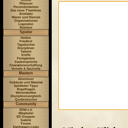
Untote
Pflanzen
Persönlichkeiten
Das neue T'kambras
Artefakte
Waren und Dienste
Organisationen
Legenden
Reittiere
Spieler
Helden
Friedhof
Tagebücher
Disziplinen
Talente
Kniffe
Fertigkeiten
Zaubersprüche
Charaktererschaffung
Vorteile & Nachteile
Mastern
Abenteuer
Gebäude und Material
Spielleiter Tipps
Regelfragen
Wertetabellen
Disziplinenvergleich
Quellenbücher
Community
EDW e.V.
Mitglieder
ED Gruppen
Galerie
Forum
Earthdawn-Links