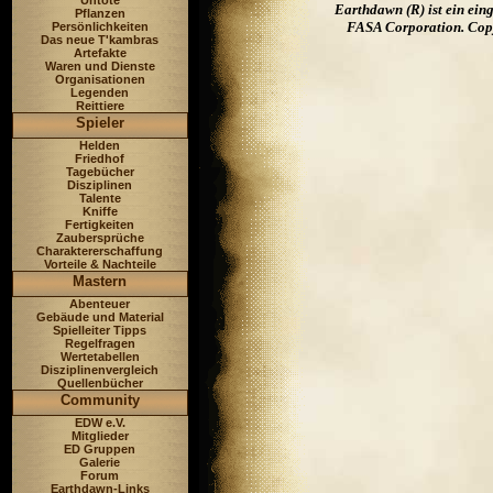
Untote
Earthdawn (R) ist ein ei
Pflanzen
FASA Corporation. Copyr
Persönlichkeiten
Das neue T'kambras
Artefakte
Waren und Dienste
Organisationen
Legenden
Reittiere
Spieler
Helden
Friedhof
Tagebücher
Disziplinen
Talente
Kniffe
Fertigkeiten
Zaubersprüche
Charaktererschaffung
Vorteile & Nachteile
Mastern
Abenteuer
Gebäude und Material
Spielleiter Tipps
Regelfragen
Wertetabellen
Disziplinenvergleich
Quellenbücher
Community
EDW e.V.
Mitglieder
ED Gruppen
Galerie
Forum
Earthdawn-Links