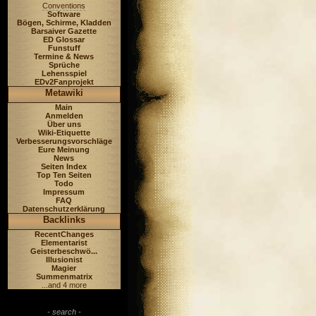
Conventions
Software
Bögen, Schirme, Kladden
Barsaiver Gazette
ED Glossar
Funstuff
Termine & News
Sprüche
Lehensspiel
EDv2Fanprojekt
Metawiki
Main
Anmelden
Über uns
Wiki-Etiquette
Verbesserungsvorschläge
Eure Meinung
News
Seiten Index
Top Ten Seiten
Todo
Impressum
FAQ
Datenschutzerklärung
Backlinks
RecentChanges
Elementarist
Geisterbeschwö...
Illusionist
Magier
Summenmatrix
...and 4 more
- search -