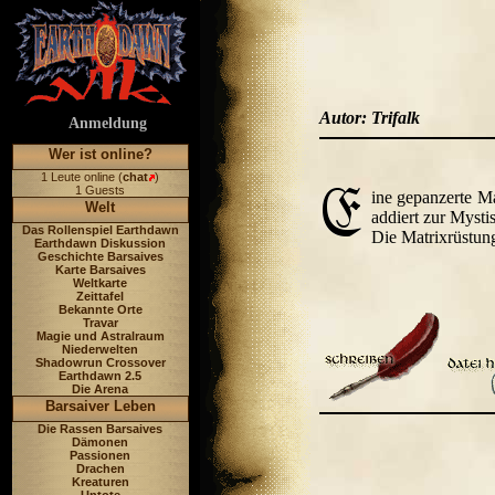
Autor: Trifalk
Anmeldung
Wer ist online?
1 Leute online (
chat
)
1 Guests
ine gepanzerte Ma
Welt
addiert zur Mysti
Das Rollenspiel Earthdawn
Die Matrixrüstung
Earthdawn Diskussion
Geschichte Barsaives
Karte Barsaives
Weltkarte
Zeittafel
Bekannte Orte
Travar
Magie und Astralraum
Niederwelten
Shadowrun Crossover
Earthdawn 2.5
Die Arena
Barsaiver Leben
Die Rassen Barsaives
Dämonen
Passionen
Drachen
Kreaturen