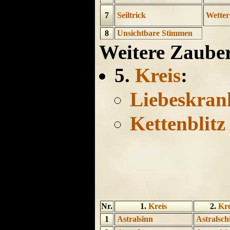
7
Seiltrick
Wetter
8
Unsichtbare Stimmen
Weitere Zaube
5.
Kreis
:
Liebeskran
Kettenblitz
Nr.
1.
Kreis
2.
Kre
1
Astralsinn
Astralsch