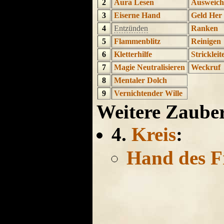
2
Aura Lesen
Ausweich
3
Eiserne Hand
Geld Her
4
Entzünden
Ranken
5
Flammenblitz
Reinigen
6
Kletterhilfe
Strickleit
7
Magie Neutralisieren
Weckruf
8
Mentaler Dolch
9
Vernichtender Wille
Weitere Zaube
4.
Kreis
:
Hand des F