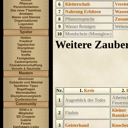
Untote
Pflanzen
6
Kletterschub
Vereis
Persönlichkeiten
Das neue T'kambras
7
Nahrung Erhitzen
Wasse
Artefakte
Waren und Dienste
8
Pflanzensprache
Zusam
Organisationen
Legenden
9
Wasser Reinigen
Wehend
Reittiere
Spieler
10
Mondschein (Moonglow)
Helden
Weitere Zaube
Friedhof
Tagebücher
Disziplinen
Talente
Kniffe
Fertigkeiten
Zaubersprüche
Charaktererschaffung
Vorteile & Nachteile
Mastern
Abenteuer
Gebäude und Material
Spielleiter Tipps
Regelfragen
Nr.
1.
Kreis
2.
Wertetabellen
Disziplinenvergleich
Ätherisc
1
Augenblick des Todes
Quellenbücher
Finsterni
Community
Kleiner
EDW e.V.
2
Fäulnis
Mitglieder
Bannkre
ED Gruppen
Galerie
Forum
3
Geisterhand
Knochen
Earthdawn-Links