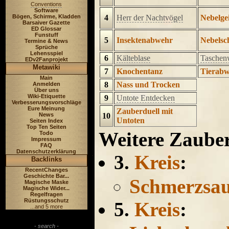
Conventions
Software
4
Herr der Nachtvögel
Nebelgei
Bögen, Schirme, Kladden
Barsaiver Gazette
ED Glossar
Funstuff
5
Insektenabwehr
Nebelsc
Termine & News
Sprüche
Lehensspiel
6
Kälteblase
Taschen
EDv2Fanprojekt
Metawiki
7
Knochentanz
Tierab
Main
8
Nass und Trocken
Anmelden
Über uns
Wiki-Etiquette
9
Untote Entdecken
Verbesserungsvorschläge
Eure Meinung
Zauberduell mit
10
News
Untoten
Seiten Index
Top Ten Seiten
Weitere Zaube
Todo
Impressum
FAQ
Datenschutzerklärung
3.
Kreis
:
Backlinks
RecentChanges
Geschichte Bar...
Schmerzsa
Magische Maske
Magische Wider...
Regelfragen
Rüstungsschutz
5.
Kreis
:
...and 5 more
- search -