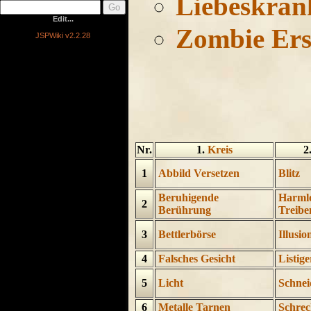
Liebeskran
Edit...
Zombie Ers
JSPWiki v2.2.28
Nr.
1.
Kreis
2
1
Abbild Versetzen
Blitz
Beruhigende
Harml
2
Berührung
Treibe
3
Bettlerbörse
Illusio
4
Falsches Gesicht
Listig
5
Licht
Schnei
6
Metalle Tarnen
Schrec