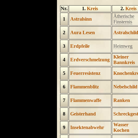
Nr.
1.
Kreis
2.
Kreis
Ätherische
1
Astralsinn
Finsternis
2
Aura Lesen
Astralschil
3
Erdpfeile
Heimweg
Kleiner
4
Erdverschmelzung
Bannkreis
5
Feuerresistenz
Knochenkre
6
Flammenblitz
Nebelschild
7
Flammenwaffe
Ranken
8
Geisterhand
Schreckgest
Wasser
9
Insektenabwehr
Kochen