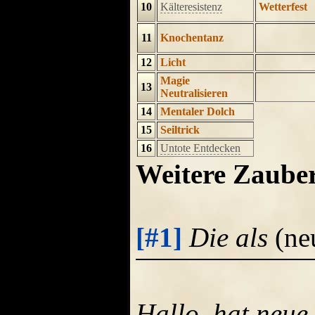
10
Kälteresistenz
Wetterfest
11
Knochentanz
12
Licht
Magie
13
Neutralisieren
14
Mentaler Dolch
15
Seiltrick
16
Untote Entdecken
Weitere Zaube
[#1]
Die als
(ne
Hallo, hat neue