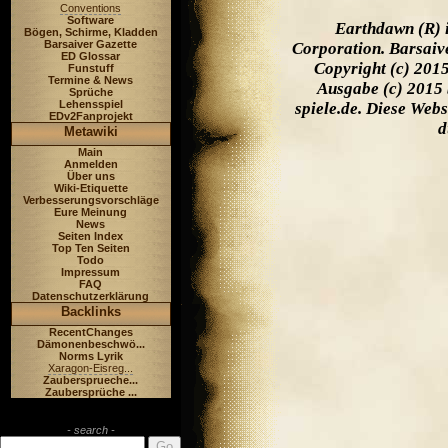
Conventions
Software
Earthdawn (R) 
Bögen, Schirme, Kladden
Barsaiver Gazette
Corporation. Barsaiv
ED Glossar
Copyright (c) 201
Funstuff
Termine & News
Ausgabe (c) 2015 
Sprüche
Lehensspiel
spiele.de. Diese Web
EDv2Fanprojekt
d
Metawiki
Main
Anmelden
Über uns
Wiki-Etiquette
Verbesserungsvorschläge
Eure Meinung
News
Seiten Index
Top Ten Seiten
Todo
Impressum
FAQ
Datenschutzerklärung
Backlinks
RecentChanges
Dämonenbeschwö...
Norms Lyrik
Xaragon-Eisreg...
Zaubersprueche...
Zaubersprüche ...
- search -