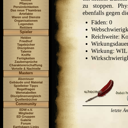
Untote
Pflanzen
zu stoppen. Phy
Persönlichkeiten
Das neue T'kambras
ebenfalls gegen di
Artefakte
Waren und Dienste
Organisationen
Fäden: 0
Legenden
Reittiere
Webschwierigke
Spieler
Reichweite: Ko
Helden
Friedhof
Wirkungsdauer
Tagebücher
Disziplinen
Wirkung: WIL
Talente
Kniffe
Wirkschwierigk
Fertigkeiten
Zaubersprüche
Charaktererschaffung
Vorteile & Nachteile
Mastern
Abenteuer
Gebäude und Material
Spielleiter Tipps
Regelfragen
Wertetabellen
Disziplinenvergleich
Quellenbücher
Community
letzte 
EDW e.V.
Mitglieder
ED Gruppen
Galerie
Forum
Earthdawn-Links