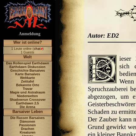
Anmeldung
Autor: ED2
Wer ist online?
1 Leute online (
chat
)
1 Guests
Welt
ieser
Das Rollenspiel Earthdawn
sich 
Earthdawn Diskussion
Geschichte Barsaives
bedie
Karte Barsaives
Weltkarte
Wenn 
Zeittafel
Bekannte Orte
Spruchzauberei bes
Travar
Magie und Astralraum
abgezogen, um e
Niederwelten
Shadowrun Crossover
Geisterbeschwör
Earthdawn 2.5
Die Arena
Schaden zu ermitte
Barsaiver Leben
Der Zauber kann n
Die Rassen Barsaives
Dämonen
Passionen
Grund gewirkt werd
Drachen
Kreaturen
ein kleiner Bannkr