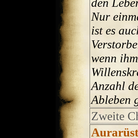
den Lebe
Nur einma
ist es au
Verstorbe
wenn ihm
Willenskr
Anzahl de
Ableben g
Zweite C
Aurarüs