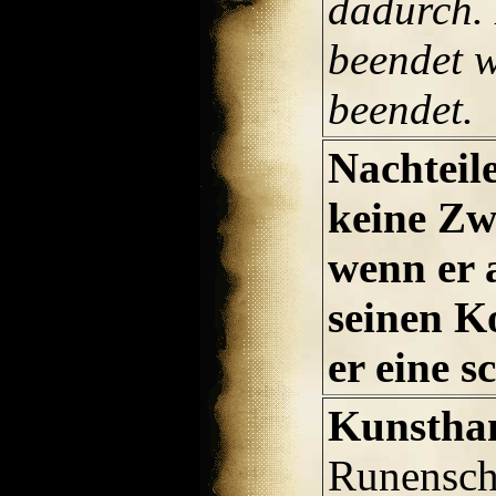
dadurch. 
beendet w
beendet.
Nachteil
keine Zwe
wenn er 
seinen Ko
er eine s
Kunstha
Runensch