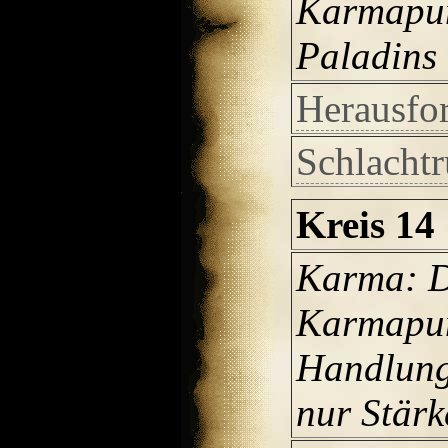
Karmapu
Paladins 
Herausfo
Schlachtr
Kreis 14
Karma: D
Karmapun
Handlunge
nur Stärke