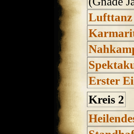
(Gnade Ja
Lufttanz
Karmari
Nahkamp
Spektaku
Erster E
Kreis 2
Heilende