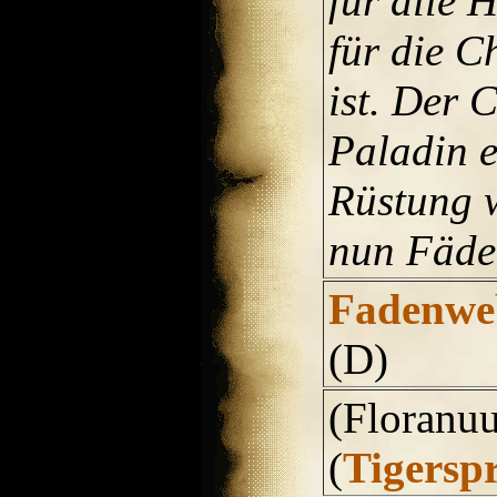
für alle 
für die C
ist. Der 
Paladin 
Rüstung w
nun Fäde
Fadenwe
(D)
(Floranu
(
Tigersp