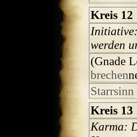
Kreis 12
Initiative
werden um
(Gnade L
brechen
n
Starrsinn
Kreis 13
Karma: 