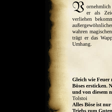
ornehmlich 
er als Ze
verliehen bekom
außergewöhnliche
wahren magischen 
trägt er das Wap
Umhang.
Gleich wie Feuer 
Böses ersticken. 
und von diesem ni
Tolstoi
Alles Böse ist nu
Triebs zum Guten