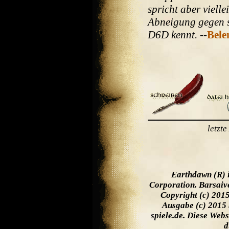
spricht aber viell
Abneigung gegen s
D6D kennt.
--
Bele
letzt
Earthdawn (R) 
Corporation. Barsaiv
Copyright (c) 201
Ausgabe (c) 2015 
spiele.de. Diese Web
d