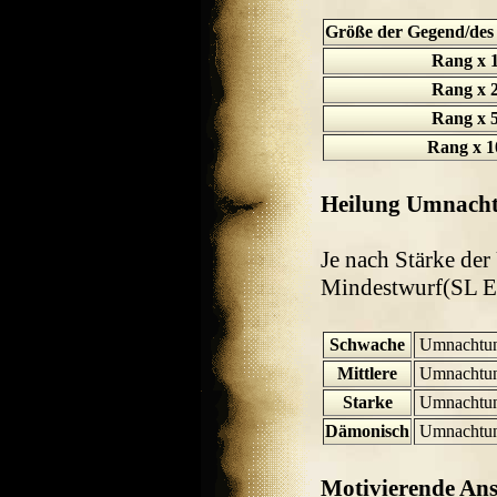
Größe der Gegend/des O
Rang x 
Rang x 
Rang x 
Rang x 1
Heilung Umnach
Je nach Stärke der
Mindestwurf(SL En
Schwache
Umnachtu
Mittlere
Umnachtu
Starke
Umnachtu
Dämonisch
Umnachtu
Motivierende An