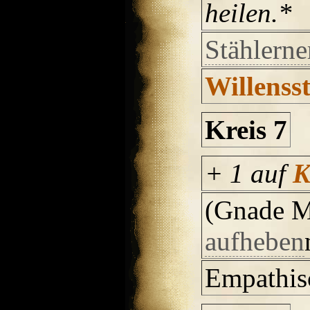
heilen.*
Stählerne
Willenss
Kreis 7
+ 1 auf
(Gnade M
aufheben
Empathi