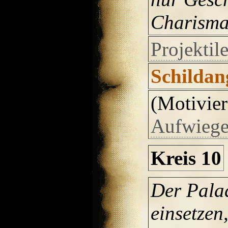
Charisma 
Projektil
Schildan
(Motivie
Aufwiege
Kreis 10
Der Pala
einsetze