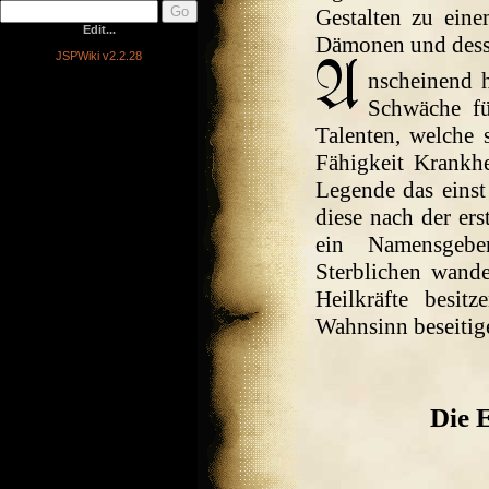
Gestalten zu eine
Edit...
Dämonen und desse
JSPWiki v2.2.28
nscheinend h
Schwäche fü
Talenten, welche s
Fähigkeit Krankh
Legende das einst 
diese nach der er
ein Namensgebe
Sterblichen wande
Heilkräfte besit
Wahnsinn beseitig
Die 