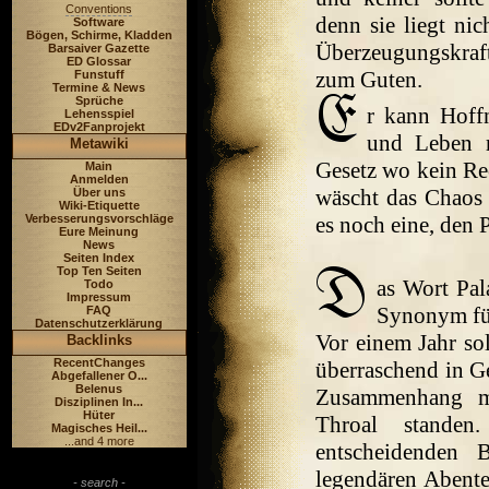
Conventions
denn sie liegt nic
Software
Bögen, Schirme, Kladden
Überzeugungskraf
Barsaiver Gazette
ED Glossar
zum Guten.
Funstuff
Termine & News
Sprüche
r kann Hoff
Lehensspiel
EDv2Fanprojekt
und Leben r
Metawiki
Gesetz wo kein Rec
Main
Anmelden
wäscht das Chaos 
Über uns
Wiki-Etiquette
Verbesserungsvorschläge
es noch eine, den 
Eure Meinung
News
Seiten Index
Top Ten Seiten
as Wort Pal
Todo
Impressum
Synonym für
FAQ
Datenschutzerklärung
Vor einem Jahr so
Backlinks
RecentChanges
überraschend in Ge
Abgefallener O...
Belenus
Zusammenhang mi
Disziplinen In...
Hüter
Throal standen
Magisches Heil...
...and 4 more
entscheidenden 
legendären Abente
- search -