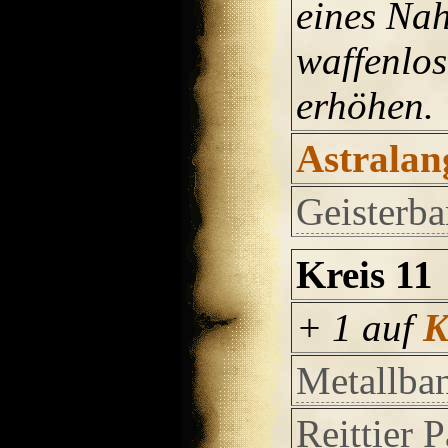
eines Na
waffenlos
erhöhen.
Astralan
Geisterb
Kreis 11
+ 1 auf
Metallba
Reittier 