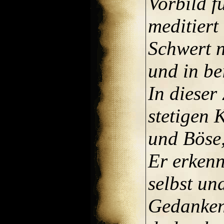
Vorbild f
meditiert 
Schwert n
und in b
In dieser
stetigen
und Böse,
Er erkenn
selbst un
Gedanken 