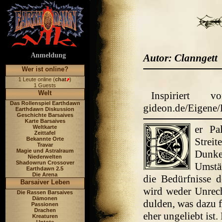
Anmeldung
Autor: Clanngett
Wer ist online?
1 Leute online (
chat
)
1 Guests
Welt
Inspiriert 
Das Rollenspiel Earthdawn
gideon.de/Eige
Earthdawn Diskussion
Geschichte Barsaives
Karte Barsaives
er Pa
Weltkarte
Zeittafel
Bekannte Orte
Streit
Travar
Magie und Astralraum
Dunke
Niederwelten
Shadowrun Crossover
Umstän
Earthdawn 2.5
Die Arena
die Bedürfnisse d
Barsaiver Leben
wird weder Unrec
Die Rassen Barsaives
Dämonen
dulden, was dazu f
Passionen
Drachen
eher ungeliebt ist
Kreaturen