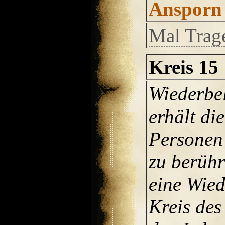
Ansporn
Mal Trag
Kreis 15
Wiederbe
erhält di
Personen
zu berüh
eine Wied
Kreis des