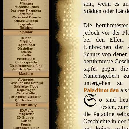
Untote
sein, wenn es u
Pflanzen
Persönlichkeiten
Städten oder Län
Das neue T'kambras
Artefakte
Waren und Dienste
Organisationen
Die berühmtest
Legenden
Reittiere
jedoch vor der Pl
Spieler
Helden
bei den Elfen. 
Friedhof
Tagebücher
Einbrechen der
Disziplinen
Talente
Schutz von denen d
Kniffe
Fertigkeiten
berühmteste Geschi
Zaubersprüche
Charaktererschaffung
tapfer gegen di
Vorteile & Nachteile
Mastern
Namensgebern zu
Abenteuer
untergehen zu 
Gebäude und Material
Spielleiter Tipps
Paladinorden
als 
Regelfragen
Wertetabellen
Disziplinenvergleich
o sind heu
Quellenbücher
Community
Festen, zum
EDW e.V.
die Paladine selbs
Mitglieder
ED Gruppen
Geschichte in der 
Galerie
Forum
und keiner sollte
Earthdawn-Links