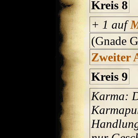
Kreis 8
+ 1 auf
(Gnade Ga
Zweiter 
Kreis 9
Karma: D
Karmapun
Handlunge
nur Gesch