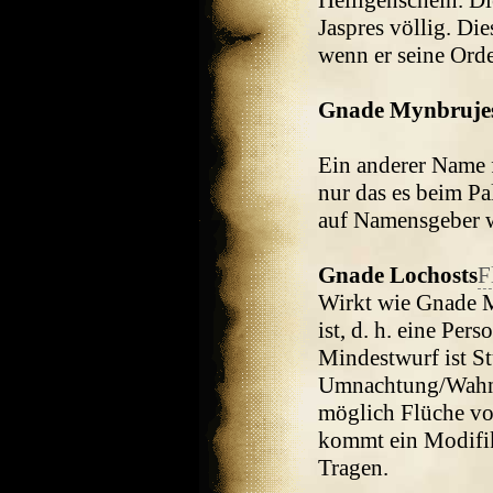
Heiligenschein. D
Jaspres völlig. Di
wenn er seine Orde
Gnade Mynbruje
Ein anderer Name 
nur das es beim Pa
auf Namensgeber w
Gnade Lochosts
F
Wirkt wie Gnade M
ist, d. h. eine Per
Mindestwurf ist Stu
Umnachtung/Wahnsi
möglich Flüche vo
kommt ein Modifik
Tragen.