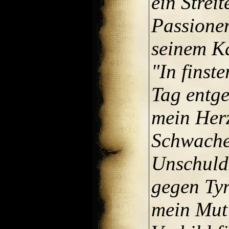
ein Streit
Passionen
seinem Ka
"In finst
Tag entge
mein Her
Schwache
Unschuld
gegen Ty
mein Mut