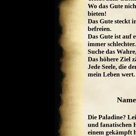
Wo das Gute nicht
bieten!
Das Gute steckt i
befreien.
Das Gute ist auf 
immer schlechter.
Suche das Wahre,
Das höhere Ziel z
Jede Seele, die 
mein Leben wert.
Namen
Die Paladine? Le
und fanatischen 
einem gekämpft ha