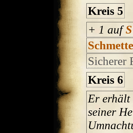
Kreis 5
+ 1 auf
Schmette
Sicherer 
Kreis 6
Er erhält
seiner He
Umnachtu