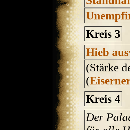
Standhaf
Unempfin
Kreis 3
Hieb aus
(Stärke d
(
Eiserner
Kreis 4
Der Pala