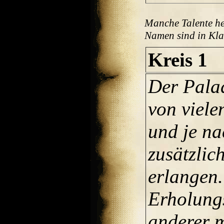
Manche Talente he
Namen sind in Kl
Kreis 1
Der Palad
von viele
und je n
zusätzlic
erlangen.
Erholung
anderer m