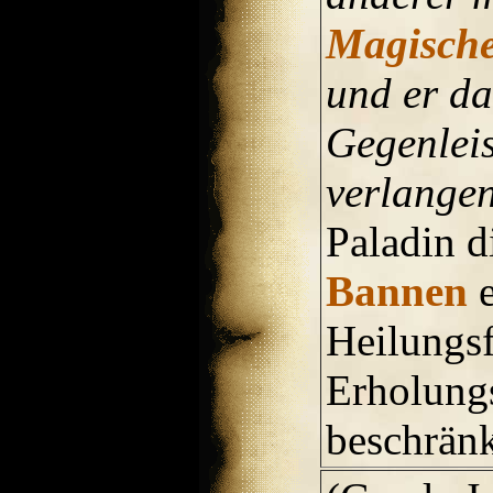
Magische
und er da
Gegenleis
verlangen
Paladin d
Bannen
e
Heilungsf
Erholung
beschränk