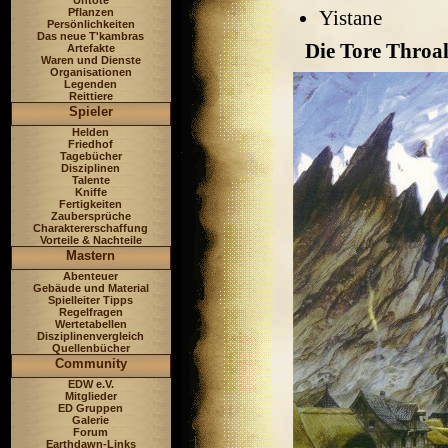
Untote
Pflanzen
Yistane
Persönlichkeiten
Das neue T'kambras
Die Tore Throa
Artefakte
Waren und Dienste
Organisationen
Legenden
Reittiere
Spieler
Helden
Friedhof
Tagebücher
Disziplinen
Talente
Kniffe
Fertigkeiten
Zaubersprüche
Charaktererschaffung
Vorteile & Nachteile
Mastern
Abenteuer
Gebäude und Material
Spielleiter Tipps
Regelfragen
Wertetabellen
Disziplinenvergleich
Quellenbücher
Community
EDW e.V.
Mitglieder
ED Gruppen
Galerie
Forum
Earthdawn-Links