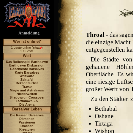
Anmeldung
Throal
- das sag
die einzige Macht
Wer ist online?
1 Leute online (
chat
)
entgegenstellen ka
1 Guests
Welt
Die Städte von
Das Rollenspiel Earthdawn
gehauene Höhle
Earthdawn Diskussion
Geschichte Barsaives
Karte Barsaives
Oberfläche. Es wi
Weltkarte
Zeittafel
eine riesige Lufts
Bekannte Orte
Travar
großer Werft von Th
Magie und Astralraum
Niederwelten
Zu den Städten z
Shadowrun Crossover
Earthdawn 2.5
Die Arena
Bethabal
Barsaiver Leben
Oshane
Die Rassen Barsaives
Dämonen
Tirtaga
Passionen
Drachen
Wishon
Kreaturen