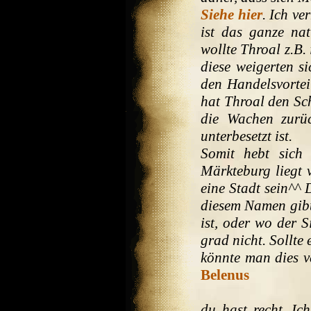
Siehe hier
. Ich v
ist das ganze nat
wollte Throal z.B
diese weigerten si
den Handelsvorte
hat Throal den Sch
die Wachen zurü
unterbesetzt ist.
Somit hebt sich
Märkteburg liegt 
eine Stadt sein^^ 
diesem Namen gibt
ist, oder wo der S
grad nicht. Sollte 
könnte man dies v
Belenus
du hast recht. I