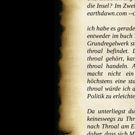
die Insel? Im Zwei
earthdawn.com
--c
ich habe es gerade
entweder im buch 
Grundregelwerk st
throal befindet
throal gehört, k
throal handeln.
macht nicht ein
höchstens eine st
throal würde ich a
Politik zu erleicht
Da unterliegst d
keineswegs zu Thr
nach Throal am E
daher, dass sich M