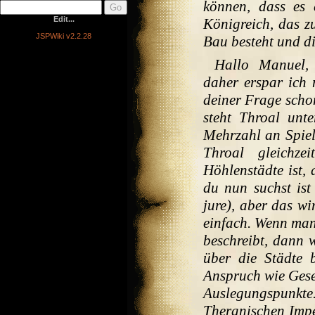
können, dass es 
Edit...
Königreich, das zu
JSPWiki v2.2.28
Bau besteht und di
Hallo Manuel, 
daher erspar ich 
deiner Frage scho
steht Throal unt
Mehrzahl an Spiel
Throal gleichze
Höhlenstädte ist, 
du nun suchst is
jure), aber das wi
einfach. Wenn man
beschreibt, dann 
über die Städte 
Anspruch wie Geset
Auslegungspunkt
Theranischen Impe