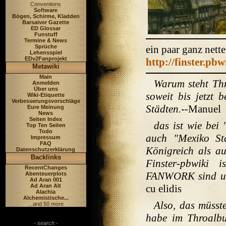
Conventions
Software
Bögen, Schirme, Kladden
Barsaiver Gazette
ED Glossar
Funstuff
Termine & News
Sprüche
ein paar ganz nett
Lehensspiel
EDv2Fanprojekt
http://finster.pb
Metawiki
Main
Warum steht Thr
Anmelden
Über uns
soweit bis jetzt 
Wiki-Etiquette
Verbesserungsvorschläge
Städten.
--Manuel
Eure Meinung
News
Seiten Index
das ist wie bei
Top Ten Seiten
Todo
auch "Mexiko Sta
Impressum
FAQ
Königreich als a
Datenschutzerklärung
Backlinks
Finster-pbwiki 
RecentChanges
FANWORK sind un
Abenteuerplots
Ad Aran 001
Ad Aran Alt
cu elidis
Alachia
Alchemistische...
Also, das müsst
...and 50 more
habe im Throalbu
- search -