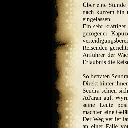
Über eine Stunde 
nach kurzem hin 
eingelassen.
Ein sehr kräftiger
gezogener Kapuze
verteidigungsbe
Reisenden gerichte
Anführer der Wa
Erlaubnis die Reis
So betraten Sendr
Direkt hinter ihne
Sendra schien sich
Ad'aran auf. Wyr
seine Leute pos
machten eine Gef
Der Weg verlief l
an einer Falle v