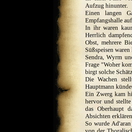
Aufzug hinunter.
Einen langen Ga
Empfangshalle auf
In ihr waren kaum
Herrlich dampfen
Obst, mehrere Bi
Süßspeisen waren 
Sendra, Wyrm und
Frage "Woher komm
birgt solche Schät
Die Wachen stel
Hauptmann kündete
Ein Zwerg kam hi
hervor und stellte
das Oberhaupt d
Absichten erklären
So wurde Ad'aran d
von der Thoralisc