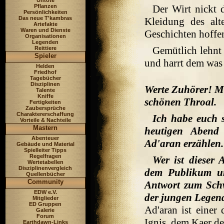
Untote
Pflanzen
Der Wirt nickt 
Persönlichkeiten
Das neue T'kambras
Kleidung des alt
Artefakte
Waren und Dienste
Geschichten hoffe
Organisationen
Legenden
Gemütlich lehnt
Reittiere
Spieler
und harrt dem was
Helden
Friedhof
Tagebücher
Disziplinen
Werte Zuhörer! M
Talente
Kniffe
schönen Throal.
Fertigkeiten
Zaubersprüche
Charaktererschaffung
Ich habe euch s
Vorteile & Nachteile
Mastern
heutigen Abend
Abenteuer
Ad'aran erzählen.
Gebäude und Material
Spielleiter Tipps
Regelfragen
Wer ist dieser
Wertetabellen
Disziplinenvergleich
dem Publikum un
Quellenbücher
Community
Antwort zum Schw
EDW e.V.
der jungen Legen
Mitglieder
ED Gruppen
Ad'aran ist einer 
Galerie
Forum
Ignis, dem Kaer d
Earthdawn-Links