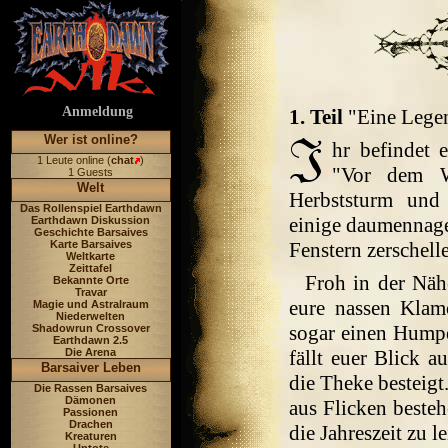
Anmeldung
1. Teil
"Eine Legen
Wer ist online?
hr befindet 
1 Leute online (
chat
)
"Vor dem Wa
1 Guests
Welt
Herbststurm und
Das Rollenspiel Earthdawn
einige daumennage
Earthdawn Diskussion
Geschichte Barsaives
Karte Barsaives
Fenstern zerschell
Weltkarte
Zeittafel
Froh in der Näh
Bekannte Orte
Travar
eure nassen Kla
Magie und Astralraum
Niederwelten
sogar einen Hump
Shadowrun Crossover
Earthdawn 2.5
Die Arena
fällt euer Blick a
Barsaiver Leben
die Theke besteigt
Die Rassen Barsaives
Dämonen
aus Flicken beste
Passionen
Drachen
die Jahreszeit zu l
Kreaturen