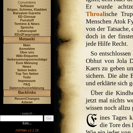
Conventions
Er wurde achtz
Software
Bögen, Schirme, Kladden
Throal
ische Tru
Barsaiver Gazette
ED Glossar
Menschen Atok Fyr
Funstuff
Termine & News
von der Tatsache, 
Sprüche
Lehensspiel
EDv2Fanprojekt
doch in der finst
Metawiki
jede Hilfe Recht.
Main
Anmelden
So entschlossen 
Über uns
Wiki-Etiquette
Obhut von Jola D
Verbesserungsvorschläge
Eure Meinung
News
Kaers zu geben un
Seiten Index
Top Ten Seiten
sichern. Die alte 
Todo
Impressum
und erklärte sich 
FAQ
Datenschutzerklärung
Über die Kindhe
Backlinks
RecentChanges
jetzt mal nichts w
Adaran
wissen noch allzu 
- search -
ines Tages 
Edit...
die Tore des 
JSPWiki v2.2.28
Wie ein jeder von 