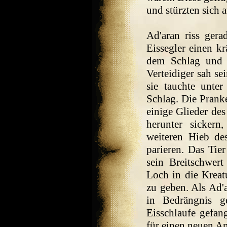
und stürzten sich 
Ad'aran riss gera
Eissegler einen kr
dem Schlag und d
Verteidiger sah se
sie tauchte unte
Schlag. Die Pranke
einige Glieder des
herunter sickern
weiteren Hieb de
parieren. Das Tier
sein Breitschwert
Loch in die Kreatu
zu geben. Als Ad'
in Bedrängnis g
Eisschlaufe gefan
für einen neuen Ang