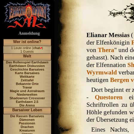
Anmeldung
Elianar Messias
(
der Elfenkönigin
F
Wer ist online?
1 Leute online (
chat
)
von
Thera
" und d
1 Guests
Welt
gehasst). Nach ein
Das Rollenspiel Earthdawn
der Elfennation
Sh
Earthdawn Diskussion
Geschichte Barsaives
Wyrmwald
verban
Karte Barsaives
Weltkarte
heutigen
Bergen v
Zeittafel
Bekannte Orte
Travar
Dort beginnt er
Magie und Astralraum
Niederwelten
-
Questoren
ein
Shadowrun Crossover
Earthdawn 2.5
Schriftrollen zu 
Die Arena
Barsaiver Leben
Höhle gefunden wu
Die Rassen Barsaives
der Übersetzung e
Dämonen
Passionen
Drachen
Eines Nachts, 
Kreaturen