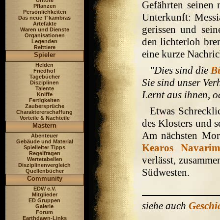
Untote
Gefährten seinen 
Pflanzen
Persönlichkeiten
Unterkunft: Messi
Das neue T'kambras
Artefakte
gerissen und sein
Waren und Dienste
Organisationen
den lichterloh bre
Legenden
Reittiere
eine kurze Nachric
Spieler
Helden
"Dies sind die
B
Friedhof
Tagebücher
Sie sind unser Ve
Disziplinen
Talente
Lernt aus ihnen, o
Kniffe
Fertigkeiten
Zaubersprüche
Etwas Schrecklic
Charaktererschaffung
Vorteile & Nachteile
des Klosters und s
Mastern
Am nächsten Morg
Abenteuer
Gebäude und Material
Kearos Navari
Spielleiter Tipps
Regelfragen
verlässt, zusamme
Wertetabellen
Disziplinenvergleich
Südwesten.
Quellenbücher
Community
EDW e.V.
Mitglieder
ED Gruppen
siehe auch
Geschi
Galerie
Forum
Earthdawn-Links