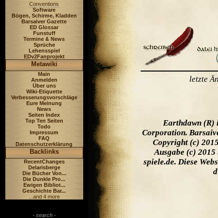
Conventions
Software
Bögen, Schirme, Kladden
Barsaiver Gazette
ED Glossar
Funstuff
Termine & News
Sprüche
Lehensspiel
EDv2Fanprojekt
Metawiki
Main
letzte 
Anmelden
Über uns
Wiki-Etiquette
Verbesserungsvorschläge
Eure Meinung
News
Seiten Index
Top Ten Seiten
Earthdawn (R) 
Todo
Corporation. Barsaiv
Impressum
FAQ
Copyright (c) 201
Datenschutzerklärung
Ausgabe (c) 2015 
Backlinks
spiele.de. Diese Web
RecentChanges
Delarisberge
d
Die Bücher Von...
Die Dunkle Pro...
Ewigen Bibliot...
Geschichte Bar...
...and 4 more
- search -