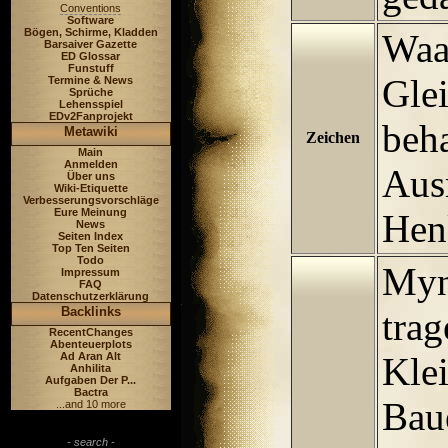
Conventions
Software
Bögen, Schirme, Kladden
Waa
Barsaiver Gazette
ED Glossar
Funstuff
Glei
Termine & News
Sprüche
Lehensspiel
EDv2Fanprojekt
beh
Metawiki
Zeichen
Main
Anmelden
Aus
Über uns
Wiki-Etiquette
Verbesserungsvorschläge
Eure Meinung
Hen
News
Seiten Index
Top Ten Seiten
Todo
Myn
Impressum
FAQ
Datenschutzerklärung
Backlinks
trag
RecentChanges
Abenteuerplots
Ad Aran Alt
Kle
Anhilita
Aufgaben Der P...
Bactra
Bau
...and 10 more
- search -