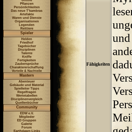
Untote
Pflanzen
lese
Persönlichkeiten
Das neue T'kambras
Artefakte
Waren und Dienste
ung
Organisationen
Legenden
Reittiere
Spieler
und
Helden
Friedhof
Tagebücher
ande
Disziplinen
Talente
Kniffe
dad
Fertigkeiten
Fähigkeiten
Zaubersprüche
Charaktererschaffung
Vorteile & Nachteile
Ver
Mastern
Abenteuer
Gebäude und Material
Vers
Spielleiter Tipps
Regelfragen
Wertetabellen
Disziplinenvergleich
Per
Quellenbücher
Community
Meil
EDW e.V.
Mitglieder
ED Gruppen
Galerie
geda
Forum
Earthdawn-Links