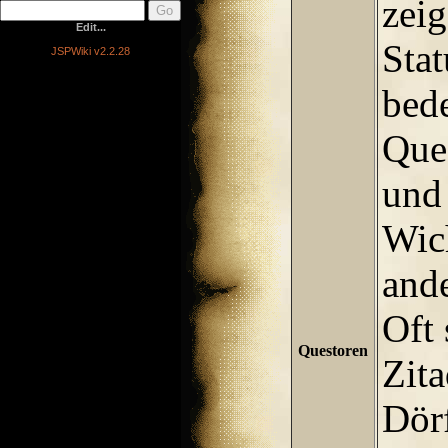
zeig
Edit...
Stat
JSPWiki v2.2.28
bede
Ques
und 
Wich
ande
Oft 
Questoren
Zita
Dörf