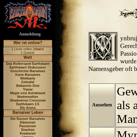
Anmeldung
ynbru
Wer ist online?
Gerec
1 Leute online (
chat
)
Passi
1 Guests
Welt
wurde.
Das Rollenspiel Earthdawn
Namensgeber oft bl
Earthdawn Diskussion
Geschichte Barsaives
Karte Barsaives
Weltkarte
Zeittafel
Bekannte Orte
Gew
Travar
Magie und Astralraum
Niederwelten
Shadowrun Crossover
als 
Earthdawn 2.5
Aussehen
Die Arena
Barsaiver Leben
Man
Die Rassen Barsaives
Dämonen
Passionen
Drachen
Myn
Kreaturen