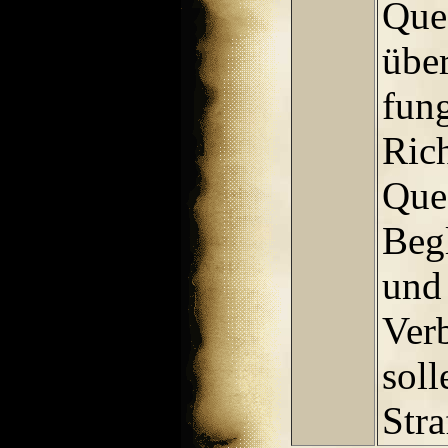
Ques
übe
fung
Rich
Que
Beg
und 
Ver
soll
Stra