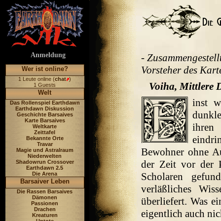
Anmeldung
- Zusammengestellt
Vorsteher des Kart
Wer ist online?
1 Leute online (
chat
)
Voiha, Mittlere
1 Guests
Welt
inst w
Das Rollenspiel Earthdawn
Earthdawn Diskussion
dunkle
Geschichte Barsaives
Karte Barsaives
ihren
Weltkarte
Zeittafel
eindri
Bekannte Orte
Travar
Bewohner ohne Au
Magie und Astralraum
Niederwelten
der Zeit vor der
Shadowrun Crossover
Earthdawn 2.5
Die Arena
Scholaren gefun
Barsaiver Leben
verläßliches Wis
Die Rassen Barsaives
Dämonen
überliefert. Was 
Passionen
Drachen
eigentlich auch nic
Kreaturen