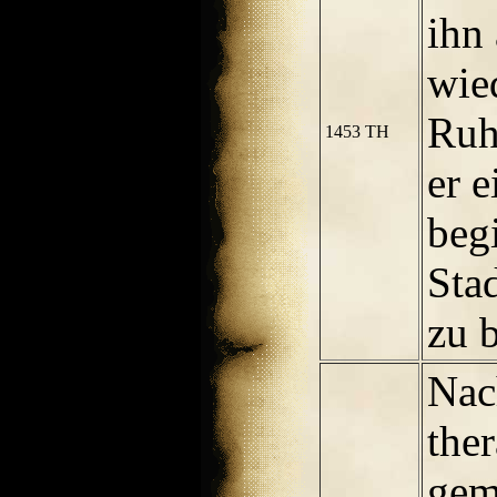
ihn
wie
Ruh
1453 TH
er 
beg
Stad
zu 
Nac
the
gem