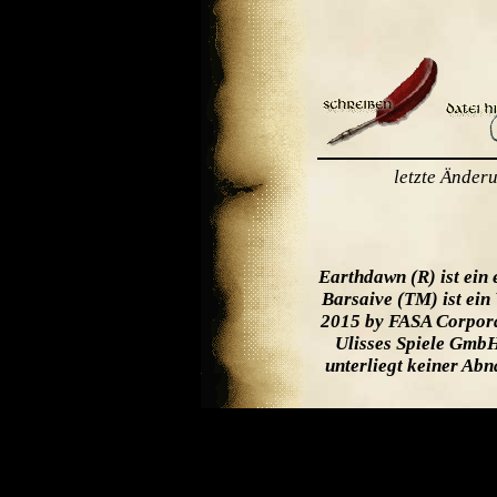
letzte Änder
Earthdawn (R) ist ein
Barsaive (TM) ist ein
2015 by FASA Corpora
Ulisses Spiele GmbH
unterliegt keiner Ab