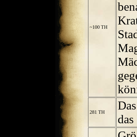
ben
Kra
~100 TH
Stad
Mag
Mäc
geg
kön
Das
281 TH
das
Grö