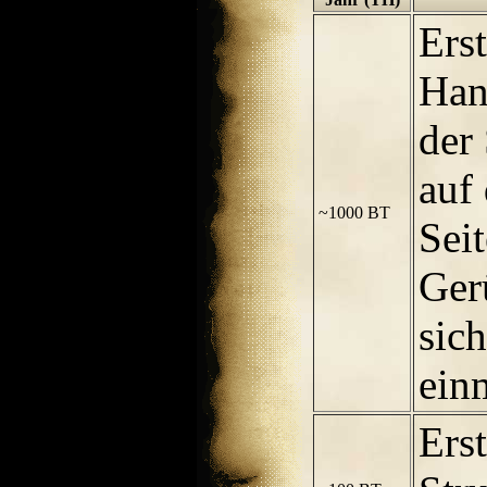
Ers
Han
der
auf
~1000 BT
Sei
Ger
sich
einm
Ers