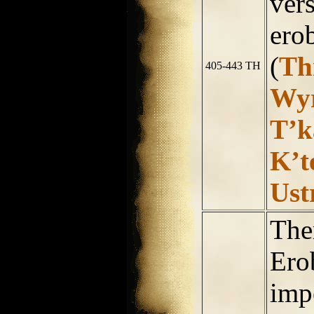
ver
erob
(
Th
405-443 TH
Wy
T’k
K’t
Ust
The
Ero
impe