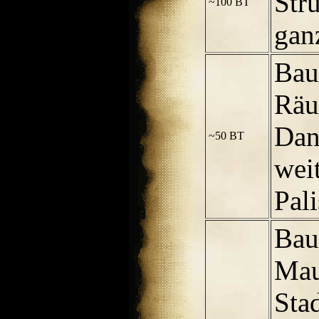
Stru
~100 BT
gan
Bau
Räu
Dan
~50 BT
wei
Pali
Bau
Mau
Sta