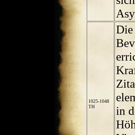
Asy
Die
Bev
erri
Kra
Zit
ele
1025-1048
TH
in 
Höh