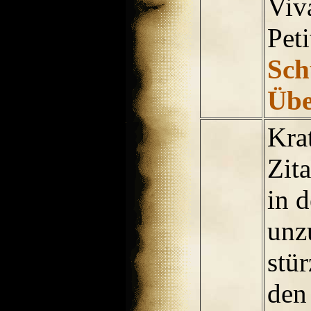
Viv
Pet
Sch
Übe
Krat
Zita
in d
unz
stür
den