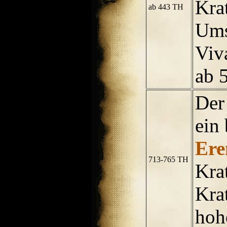
Kra
ab 443 TH
Ums
Viva
ab 
Der
ein
Ere
713-765 TH
Kra
Krat
hohe