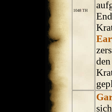
auf
1048 TH
End
Kra
Ea
zers
den
Kra
gep
Gar
sich