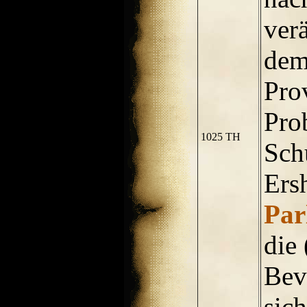
ver
dem
Pro
Pro
1025 TH
Sch
Ers
Par
die 
Bev
sic