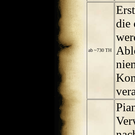
Ers
die
wer
Abl
ab ~730 TH
nie
Kon
ver
Pian
Ver
nac