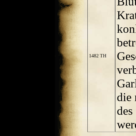
Blu
Kra
kon
betr
Ges
1482 TH
ver
Gar
die 
des
wer