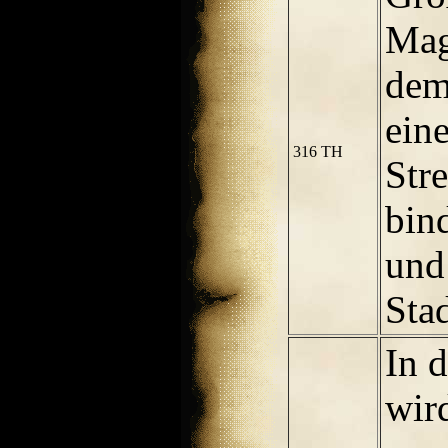
Mag
dem
ein
316 TH
Str
bind
und
Stad
In 
wir