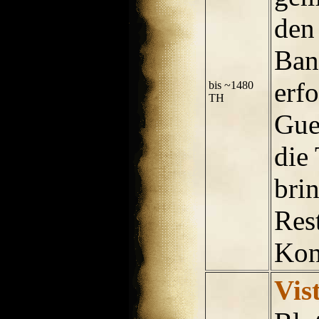
den
Ban
erfo
bis ~1480
TH
Gue
die 
brin
Rest
Kon
Vis