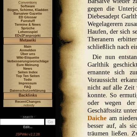
Barsaive wieder z
Conventions
Software
gegen die Unterj
Bögen, Schirme, Kladden
Barsaiver Gazette
Diebesadept Garlt
ED Glossar
Funstuff
Wegelagerern zusa
Termine & News
Sprüche
Haufen, der sich se
Lehensspiel
EDv2Fanprojekt
Theranern erbitte
Metawiki
schließlich nach ei
Main
Anmelden
Über uns
Die nun entstan
Wiki-Etiquette
Verbesserungsvorschläge
Garlthik geschic
Eure Meinung
News
ernannte sich zu
Seiten Index
Top Ten Seiten
Voraussicht erkan
Todo
Impressum
nicht auf alle Zeit
FAQ
Datenschutzerklärung
konnte. So ermutig
Backlinks
oder wegen der 
RecentChanges
...nobody
Geschäftssitz unte
Daiche
am niedere
- search -
besser auf, als s
Edit...
träumen ließen. Z
JSPWiki v2.2.28