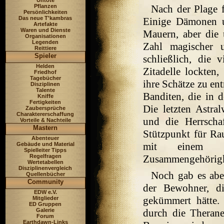
Untote
Pflanzen
Nach der Plage f
Persönlichkeiten
Das neue T'kambras
Einige Dämonen u
Artefakte
Waren und Dienste
Mauern, aber die 
Organisationen
Legenden
Zahl magischer u
Reittiere
Spieler
schließlich, die 
Helden
Zitadelle lockten
Friedhof
Tagebücher
ihre Schätze zu en
Disziplinen
Talente
Banditen, die in 
Kniffe
Fertigkeiten
Die letzten Astra
Zaubersprüche
Charaktererschaffung
und die Herrscha
Vorteile & Nachteile
Mastern
Stützpunkt für Ra
Abenteuer
mit einem g
Gebäude und Material
Spielleiter Tipps
Regelfragen
Zusammengehörigk
Wertetabellen
Disziplinenvergleich
Noch gab es abe
Quellenbücher
Community
der Bewohner, d
EDW e.V.
gekümmert hätte. 
Mitglieder
ED Gruppen
Galerie
durch die Therane
Forum
Earthdawn-Links