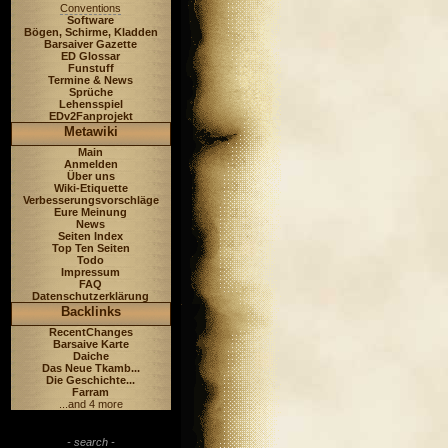
Conventions
Software
Bögen, Schirme, Kladden
Barsaiver Gazette
ED Glossar
Funstuff
Termine & News
Sprüche
Lehensspiel
EDv2Fanprojekt
Metawiki
Main
Anmelden
Über uns
Wiki-Etiquette
Verbesserungsvorschläge
Eure Meinung
News
Seiten Index
Top Ten Seiten
Todo
Impressum
FAQ
Datenschutzerklärung
Backlinks
RecentChanges
Barsaive Karte
Daiche
Das Neue Tkamb...
Die Geschichte...
Farram
...and 4 more
- search -