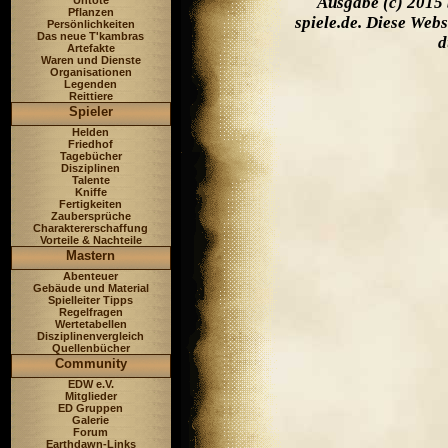
Ausgabe (c) 2015 
Untote
Pflanzen
spiele.de. Diese Web
Persönlichkeiten
Das neue T'kambras
d
Artefakte
Waren und Dienste
Organisationen
Legenden
Reittiere
Spieler
Helden
Friedhof
Tagebücher
Disziplinen
Talente
Kniffe
Fertigkeiten
Zaubersprüche
Charaktererschaffung
Vorteile & Nachteile
Mastern
Abenteuer
Gebäude und Material
Spielleiter Tipps
Regelfragen
Wertetabellen
Disziplinenvergleich
Quellenbücher
Community
EDW e.V.
Mitglieder
ED Gruppen
Galerie
Forum
Earthdawn-Links