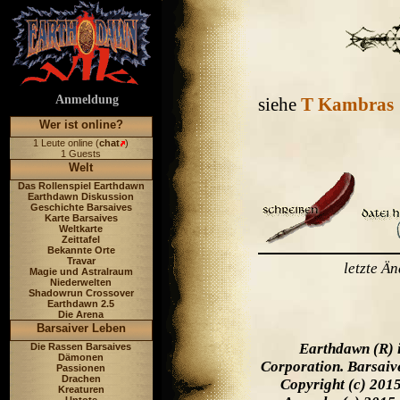
Anmeldung
siehe
T Kambras
Wer ist online?
1 Leute online (
chat
)
1 Guests
Welt
Das Rollenspiel Earthdawn
Earthdawn Diskussion
Geschichte Barsaives
Karte Barsaives
Weltkarte
Zeittafel
Bekannte Orte
Travar
letzte Ä
Magie und Astralraum
Niederwelten
Shadowrun Crossover
Earthdawn 2.5
Die Arena
Barsaiver Leben
Earthdawn (R) 
Die Rassen Barsaives
Dämonen
Corporation. Barsaiv
Passionen
Drachen
Copyright (c) 201
Kreaturen