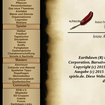
Untote
Pflanzen
Persönlichkeiten
Das neue T'kambras
Artefakte
Waren und Dienste
Organisationen
Legenden
Reittiere
Spieler
Helden
Friedhof
letzte
Tagebücher
Disziplinen
Talente
Kniffe
Fertigkeiten
Zaubersprüche
Charaktererschaffung
Vorteile & Nachteile
Earthdawn (R) 
Mastern
Corporation. Barsaiv
Abenteuer
Copyright (c) 201
Gebäude und Material
Spielleiter Tipps
Ausgabe (c) 2015 
Regelfragen
spiele.de. Diese Web
Wertetabellen
Disziplinenvergleich
d
Quellenbücher
Community
EDW e.V.
Mitglieder
ED Gruppen
Galerie
Forum
Earthdawn-Links