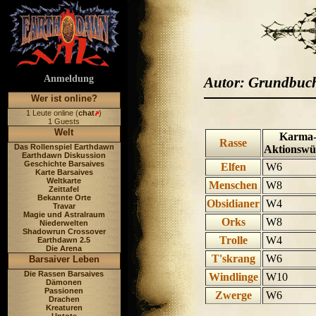
Anmeldung
Autor: Grundbuc
Wer ist online?
1 Leute online (
chat
)
1 Guests
Welt
Karma
Rasse
Das Rollenspiel Earthdawn
Aktionswü
Earthdawn Diskussion
Geschichte Barsaives
Elfen
W6
Karte Barsaives
Weltkarte
Menschen
W8
Zeittafel
Bekannte Orte
Obsidianer
W4
Travar
Magie und Astralraum
Orks
W8
Niederwelten
Shadowrun Crossover
Trolle
W4
Earthdawn 2.5
Die Arena
T'skrang
W6
Barsaiver Leben
Die Rassen Barsaives
Windlinge
W10
Dämonen
Passionen
Zwerge
W6
Drachen
Kreaturen