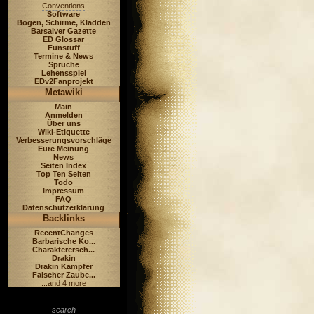
Conventions
Software
Bögen, Schirme, Kladden
Barsaiver Gazette
ED Glossar
Funstuff
Termine & News
Sprüche
Lehensspiel
EDv2Fanprojekt
Metawiki
Main
Anmelden
Über uns
Wiki-Etiquette
Verbesserungsvorschläge
Eure Meinung
News
Seiten Index
Top Ten Seiten
Todo
Impressum
FAQ
Datenschutzerklärung
Backlinks
RecentChanges
Barbarische Ko...
Charakterersch...
Drakin
Drakin Kämpfer
Falscher Zaube...
...and 4 more
- search -