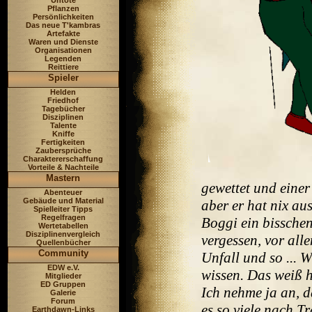
Untote
Pflanzen
Persönlichkeiten
Das neue T'kambras
Artefakte
Waren und Dienste
Organisationen
Legenden
Reittiere
Spieler
Helden
Friedhof
Tagebücher
Disziplinen
Talente
Kniffe
Fertigkeiten
Zaubersprüche
Charaktererschaffung
Vorteile & Nachteile
Mastern
gewettet und einer
Abenteuer
Gebäude und Material
aber er hat nix a
Spielleiter Tipps
Regelfragen
Boggi ein bisschen
Wertetabellen
Disziplinenvergleich
vergessen, vor all
Quellenbücher
Community
Unfall und so ... 
EDW e.V.
wissen. Das weiß h
Mitglieder
ED Gruppen
Ich nehme ja an, d
Galerie
Forum
es so viele nach Tr
Earthdawn-Links