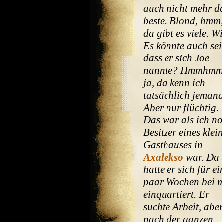
auch nicht mehr d
beste. Blond, hmm,
da gibt es viele. W
Es könnte auch sei
dass er sich Joe
nannte? Hmmhmm
ja, da kenn ich
tatsächlich jeman
Aber nur flüchtig.
Das war als ich n
Besitzer eines klei
Gasthauses in
Axalekso
war. Da
hatte er sich für ei
paar Wochen bei 
einquartiert. Er
suchte Arbeit, abe
nach der ganzen