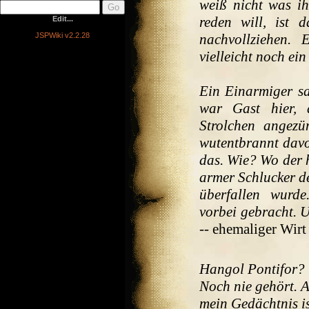
weiß nicht was ih
reden will, ist
Edit...
JSPWiki v2.2.28
nachvollziehen.
vielleicht noch ein
Ein Einarmiger sa
war Gast hier, 
Strolchen angez
wutentbrannt davo
das. Wie? Wo der 
armer Schlucker d
überfallen wurd
vorbei gebracht. U
-- ehemaliger Wirt
Hangol Pontifor?
Noch nie gehört. 
mein Gedächtnis i