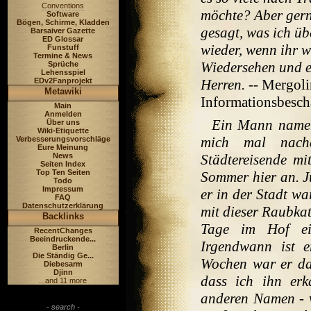
Conventions
möchte? Aber gerne
Software
Bögen, Schirme, Kladden
gesagt, was ich ü
Barsaiver Gazette
ED Glossar
wieder, wenn ihr w
Funstuff
Termine & News
Wiedersehen und e
Sprüche
Lehensspiel
EDv2Fanprojekt
Herren.
-- Mergoli
Metawiki
Informationsbesch
Main
Anmelden
Ein Mann namen
Über uns
Wiki-Etiquette
mich mal nach
Verbesserungsvorschläge
Eure Meinung
News
Städtereisende m
Seiten Index
Top Ten Seiten
Sommer hier an. J
Todo
Impressum
er in der Stadt wa
FAQ
Datenschutzerklärung
mit dieser Raubkat
Backlinks
Tage im Hof ein
RecentChanges
Beeindruckende...
Irgendwann ist 
Berlin
Die Ständig Ge...
Wochen war er dan
Diebesarm
Djinn
dass ich ihn erk
...and 11 more
anderen Namen - vo
- search -