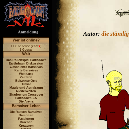
Anmeldung
Autor:
die ständi
Wer ist online?
1 Leute online (
chat
)
1 Guests
Welt
Das Rollenspiel Earthdawn
Earthdawn Diskussion
Geschichte Barsaives
Karte Barsaives
Weltkarte
Zeittafel
Bekannte Orte
Travar
Magie und Astralraum
Niederwelten
Shadowrun Crossover
Earthdawn 2.5
Die Arena
Barsaiver Leben
Die Rassen Barsaives
Dämonen
Passionen
Drachen
Kreaturen