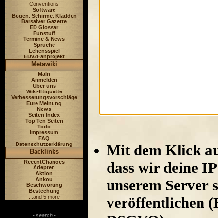
Conventions
Software
Bögen, Schirme, Kladden
Barsaiver Gazette
ED Glossar
Funstuff
Termine & News
Sprüche
Lehensspiel
EDv2Fanprojekt
Metawiki
Main
Anmelden
Über uns
Wiki-Etiquette
Verbesserungsvorschläge
Eure Meinung
News
Seiten Index
Top Ten Seiten
Todo
Impressum
FAQ
Datenschutzerklärung
Mit dem Klick au
Backlinks
RecentChanges
dass wir deine I
Adepten
Aktion
Ankou
unserem Server s
Beschwörung
Bestechung
...and 5 more
veröffentlichen (
- search -