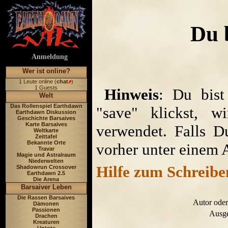
Du 
Anmeldung
Wer ist online?
1 Leute online (
chat
)
1 Guests
Hinweis
: Du bist
Welt
Das Rollenspiel Earthdawn
"save" klickst, w
Earthdawn Diskussion
Geschichte Barsaives
Karte Barsaives
verwendet. Falls D
Weltkarte
Zeittafel
Bekannte Orte
vorher unter einem 
Travar
Magie und Astralraum
Niederwelten
Hilfe zum Schreibe
Shadowrun Crossover
Earthdawn 2.5
Die Arena
Barsaiver Leben
Die Rassen Barsaives
Autor oder
Dämonen
Passionen
Ausge
Drachen
Kreaturen