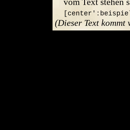
vom Text stehen s
[center':beispie
(Dieser Text kommt