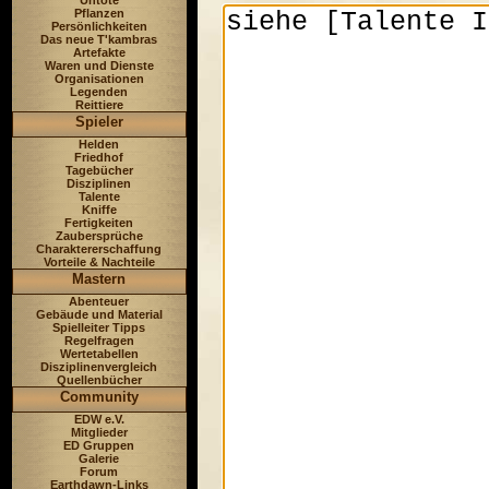
Untote
Pflanzen
Persönlichkeiten
Das neue T'kambras
Artefakte
Waren und Dienste
Organisationen
Legenden
Reittiere
Spieler
Helden
Friedhof
Tagebücher
Disziplinen
Talente
Kniffe
Fertigkeiten
Zaubersprüche
Charaktererschaffung
Vorteile & Nachteile
Mastern
Abenteuer
Gebäude und Material
Spielleiter Tipps
Regelfragen
Wertetabellen
Disziplinenvergleich
Quellenbücher
Community
EDW e.V.
Mitglieder
ED Gruppen
Galerie
Forum
Earthdawn-Links