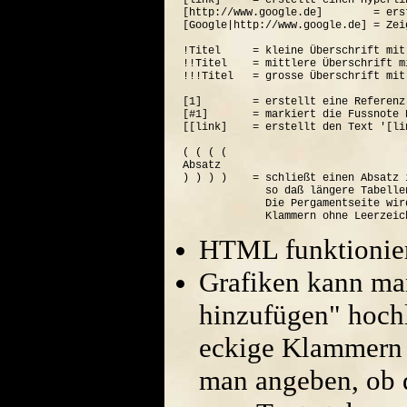
[link]     = erstellt einen Hyperli
[http://www.google.de]        = ers
[Google|http://www.google.de] = Zei
!Titel     = kleine Überschrift mit
!!Titel    = mittlere Überschrift m
!!!Titel   = grosse Überschrift mit
[1]        = erstellt eine Referenz
[#1]       = markiert die Fussnote N
[[link]    = erstellt den Text '[lin
( ( ( (  

Absatz

) ) ) )    = schließt einen Absatz 
             so daß längere Tabelle
             Die Pergamentseite wir
HTML funktionier
Grafiken kann ma
hinzufügen" hoch
eckige Klammern 
man angeben, ob di