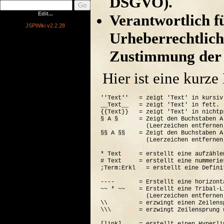
DSGVO).
Edit...
Verantwortlich für
JSPWiki v2.2.28
Urheberrechtlich
Zustimmung der 
Hier ist eine kurz
''Text''   = zeigt 'Text' in kursiv.
__Text__   = zeigt 'Text' in fett.

{{Text}}   = zeigt 'Text' in nichtp
§ A §      = Zeigt den Buchstaben A
             (Leerzeichen entfernen
§§ A §§    = Zeigt den Buchstaben A
             (Leerzeichen entfernen
* Text     = erstellt eine aufzähle
# Text     = erstellt eine nummerie
;Term:Erkl   = erstellt eine Defini
----       = Erstellt eine horizont
~~ * ~~    = Erstellt eine Tribal-Li
             (Leerzeichen entfernen
\\         = erzwingt einen Zeilensp
\\\        = erzwingt Zeilensprung 