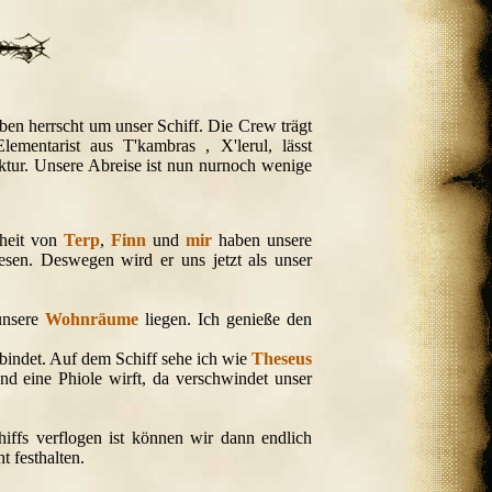
ben herrscht um unser Schiff. Die Crew trägt
mentarist aus T'kambras , X'lerul, lässt
ktur. Unsere Abreise ist nun nurnoch wenige
heit von
Terp
,
Finn
und
mir
haben unsere
esen. Deswegen wird er uns jetzt als unser
unsere
Wohnräume
liegen. Ich genieße den
bindet. Auf dem Schiff sehe ich wie
Theseus
nd eine Phiole wirft, da verschwindet unser
ffs verflogen ist können wir dann endlich
t festhalten.