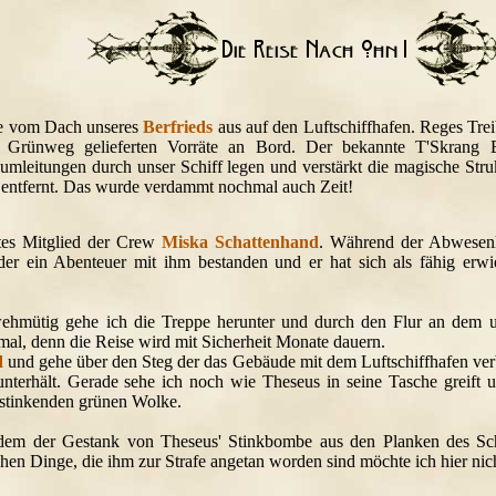
e vom Dach unseres
Berfrieds
aus auf den Luftschiffhafen. Reges Trei
 Grünweg gelieferten Vorräte an Bord. Der bekannte T'Skrang Ele
umleitungen durch unser Schiff legen und verstärkt die magische Stru
entfernt. Das wurde verdammt nochmal auch Zeit!
stes Mitglied der Crew
Miska Schattenhand
. Während der Abwesen
er ein Abenteuer mit ihm bestanden und er hat sich als fähig erwi
wehmütig gehe ich die Treppe herunter und durch den Flur an dem 
 mal, denn die Reise wird mit Sicherheit Monate dauern.
d
und gehe über den Steg der das Gebäude mit dem Luftschiffhafen ver
nterhält. Gerade sehe ich noch wie Theseus in seine Tasche greift u
r stinkenden grünen Wolke.
dem der Gestank von Theseus' Stinkbombe aus den Planken des Schi
chen Dinge, die ihm zur Strafe angetan worden sind möchte ich hier nich