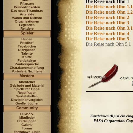
Untote
Die Reise nach Ohn 1
Pflanzen
Die Reise nach Ohn 1.1
Persönlichkeiten
Das neue T'kambras
Die Reise nach Ohn 1.2
Artefakte
Die Reise nach Ohn 2
Waren und Dienste
Organisationen
Die Reise nach Ohn 3
Legenden
Die Reise nach Ohn 3.1
Reittiere
Spieler
Die Reise nach Ohn 4
Die Reise nach Ohn 5
Helden
Friedhof
Die Reise nach Ohn 5.1
Tagebücher
Disziplinen
Talente
Kniffe
Fertigkeiten
Zaubersprüche
Charaktererschaffung
Vorteile & Nachteile
Mastern
Abenteuer
Gebäude und Material
Spielleiter Tipps
Regelfragen
Wertetabellen
Disziplinenvergleich
Quellenbücher
Community
EDW e.V.
Earthdawn (R) ist ein ei
Mitglieder
FASA Corporation. Copyr
ED Gruppen
Galerie
Forum
Earthdawn-Links