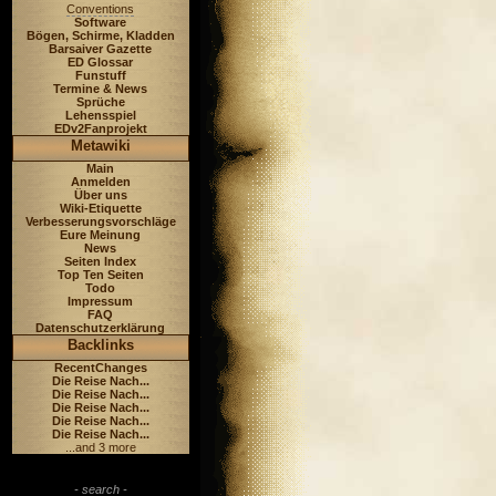
Conventions
Software
Bögen, Schirme, Kladden
Barsaiver Gazette
ED Glossar
Funstuff
Termine & News
Sprüche
Lehensspiel
EDv2Fanprojekt
Metawiki
Main
Anmelden
Über uns
Wiki-Etiquette
Verbesserungsvorschläge
Eure Meinung
News
Seiten Index
Top Ten Seiten
Todo
Impressum
FAQ
Datenschutzerklärung
Backlinks
RecentChanges
Die Reise Nach...
Die Reise Nach...
Die Reise Nach...
Die Reise Nach...
Die Reise Nach...
...and 3 more
- search -