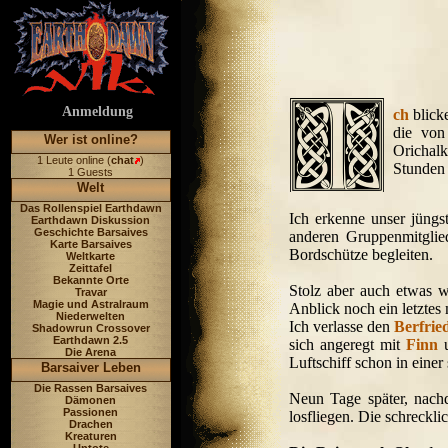
Anmeldung
ch
blick
die von
Wer ist online?
Orichalk
1 Leute online (
chat
)
Stunden 
1 Guests
Welt
Das Rollenspiel Earthdawn
Ich erkenne unser jüng
Earthdawn Diskussion
Geschichte Barsaives
anderen Gruppenmitglied
Karte Barsaives
Bordschütze begleiten.
Weltkarte
Zeittafel
Bekannte Orte
Stolz aber auch etwas 
Travar
Magie und Astralraum
Anblick noch ein letztes
Niederwelten
Ich verlasse den
Berfrie
Shadowrun Crossover
Earthdawn 2.5
sich angeregt mit
Finn
u
Die Arena
Luftschiff schon in eine
Barsaiver Leben
Die Rassen Barsaives
Neun Tage später, nach
Dämonen
Passionen
losfliegen. Die schreckli
Drachen
Kreaturen