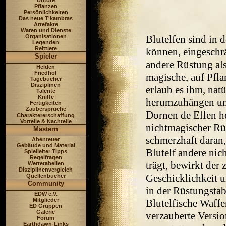
Untote
Pflanzen
Persönlichkeiten
Das neue T'kambras
Artefakte
Waren und Dienste
Blutelfen sind in 
Organisationen
Legenden
Reittiere
können, eingeschr
Spieler
andere Rüstung al
Helden
Friedhof
magische, auf Pfla
Tagebücher
Disziplinen
erlaub es ihm, nat
Talente
Kniffe
herumzuhängen und
Fertigkeiten
Zaubersprüche
Dornen de Elfen h
Charaktererschaffung
Vorteile & Nachteile
nichtmagischer Rü
Mastern
schmerzhaft daran
Abenteuer
Gebäude und Material
Blutelf andere nic
Spielleiter Tipps
Regelfragen
trägt, bewirkt der
Wertetabellen
Disziplinenvergleich
Geschicklichkeit 
Quellenbücher
Community
in der Rüstungstabe
EDW e.V.
Mitglieder
Blutelfische Waf
ED Gruppen
Galerie
verzauberte Versio
Forum
Earthdawn-Links