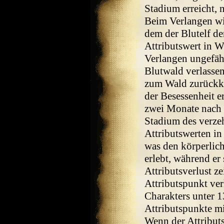
Stadium erreicht, n
Beim Verlangen wi
dem der Blutelf de
Attributswert in W
Verlangen ungefäh
Blutwald verlassen
zum Wald zurückkeh
der Besessenheit e
zwei Monate nach 
Stadium des verzeh
Attributswerten in
was den körperliche
erlebt, während er
Attributsverlust z
Attributspunkt ver
Charakters unter 13
Attributspunkte mi
Wenn der Attributs