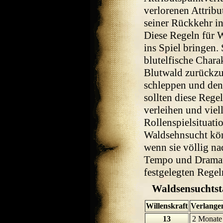
verlorenen Attrib
seiner Rückkehr i
Diese Regeln für 
ins Spiel bringen.
blutelfische Chara
Blutwald zurückzuk
schleppen und den 
sollten diese Rege
verleihen und viell
Rollenspielsituat
Waldsehnsucht kön
wenn sie völlig na
Tempo und Dramati
festgelegten Regel
Waldsensuchtst
Willenskraft
Verlange
13
2 Monate