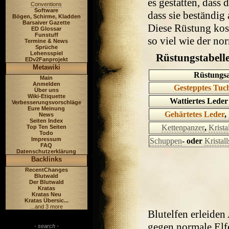
es gestatten, dass
Conventions
Software
dass sie beständig
Bögen, Schirme, Kladden
Barsaiver Gazette
Diese Rüstung kost
ED Glossar
Funstuff
so viel wie der nor
Termine & News
Sprüche
Lehensspiel
Rüstungstabelle
EDv2Fanprojekt
Metawiki
Rüstungsa
Main
Anmelden
Gestepptes Tuc
Über uns
Wiki-Etiquette
Wattiertes Leder 
Verbesserungsvorschläge
Eure Meinung
Gehärtetes Leder
,
News
Seiten Index
Kettenpanzer
,
Krista
Top Ten Seiten
Todo
Impressum
Schuppen
- oder
Kristal
FAQ
Datenschutzerklärung
Backlinks
RecentChanges
Blutwald
Der Blutwald
Kratas
Kratas Neu
Kratas Übersic...
...and 3 more
Blutelfen erleiden
gegen normale Elf
- search -