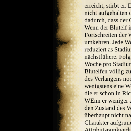
erreicht, stirbt er
nicht aufgehalten 
dadurch, dass der 
Wenn der Blutelf i
Fortschreiten der 
umkehren. Jede Wo
reduziert as Stadi
nächstfühere. Folg
Woche pro Stadium 
Blutelfen völlig z
des Verlangens noc
wenigstens eine Wo
die er schon in Ri
WEnn er weniger a
den Zustand des Ve
überhaupt nicht n
Charakter aufgrun
Attributspunkverlus