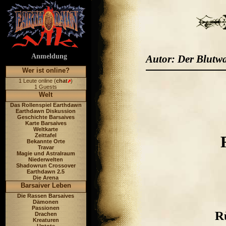
Anmeldung
Autor: Der Blutw
Wer ist online?
1 Leute online (
chat
)
1 Guests
Welt
Das Rollenspiel Earthdawn
Earthdawn Diskussion
Geschichte Barsaives
Karte Barsaives
Weltkarte
Zeittafel
Bekannte Orte
Travar
Magie und Astralraum
Niederwelten
Shadowrun Crossover
Earthdawn 2.5
Die Arena
Barsaiver Leben
Die Rassen Barsaives
Dämonen
Passionen
R
Drachen
Kreaturen