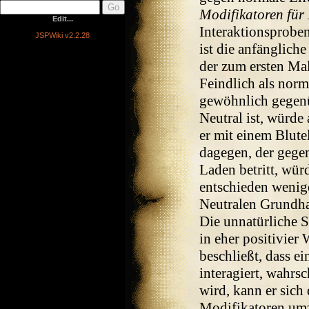
Modifikatoren für
Edit...
Interaktionsprobe
JSPWiki v2.2.28
ist die anfänglich
der zum ersten Mal 
Feindlich als norm
gewöhnlich gegenüb
Neutral ist, würde
er mit einem Blutel
dagegen, der gegen
Laden betritt, wür
entschieden wenige
Neutralen Grundha
Die unnatürliche S
in eher positivier 
beschließt, dass ei
interagiert, wahrs
wird, kann er sich
Modifikatoren um