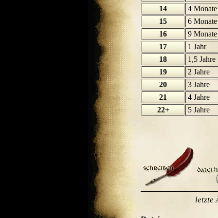
14
4 Monate
15
6 Monate
16
9 Monate
17
1 Jahr
18
1,5 Jahre
19
2 Jahre
20
3 Jahre
21
4 Jahre
22+
5 Jahre
letzte