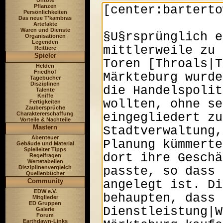
Untote
Pflanzen
Persönlichkeiten
Das neue T'kambras
Artefakte
Waren und Dienste
Organisationen
Legenden
Reittiere
Spieler
Helden
Friedhof
Tagebücher
Disziplinen
Talente
Kniffe
Fertigkeiten
Zaubersprüche
Charaktererschaffung
Vorteile & Nachteile
Mastern
Abenteuer
Gebäude und Material
Spielleiter Tipps
Regelfragen
Wertetabellen
Disziplinenvergleich
Quellenbücher
Community
EDW e.V.
Mitglieder
ED Gruppen
Galerie
Forum
Earthdawn-Links