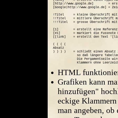
[link]     = erstellt einen Hyperli
[http://www.google.de]        = ers
[Google|http://www.google.de] = Zei
!Titel     = kleine Überschrift mit
!!Titel    = mittlere Überschrift m
!!!Titel   = grosse Überschrift mit
[1]        = erstellt eine Referenz
[#1]       = markiert die Fussnote N
[[link]    = erstellt den Text '[lin
( ( ( (  

Absatz

) ) ) )    = schließt einen Absatz 
             so daß längere Tabelle
             Die Pergamentseite wir
HTML funktionier
Grafiken kann ma
hinzufügen" hoch
eckige Klammern 
man angeben, ob di