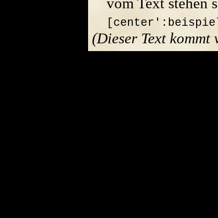
vom Text stehen s
[center':beispie
(Dieser Text kommt