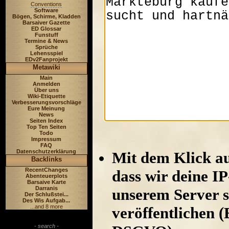
Conventions
Software
Bögen, Schirme, Kladden
Barsaiver Gazette
ED Glossar
Funstuff
Termine & News
Sprüche
Lehensspiel
EDv2Fanprojekt
Metawiki
Main
Anmelden
Über uns
Wiki-Etiquette
Verbesserungsvorschläge
Eure Meinung
News
Seiten Index
Top Ten Seiten
Todo
Impressum
FAQ
Datenschutzerklärung
Mit dem Klick au
Backlinks
RecentChanges
dass wir deine I
Abenteuerplots
Barsaive Karte
Darranis
unserem Server s
Der Schlußstei...
Des Wis Aufgab...
...and 8 more
veröffentlichen (
- search -