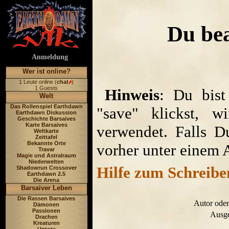
Du be
Anmeldung
Wer ist online?
1 Leute online (
chat
)
1 Guests
Hinweis
: Du bist
Welt
Das Rollenspiel Earthdawn
"save" klickst, w
Earthdawn Diskussion
Geschichte Barsaives
Karte Barsaives
verwendet. Falls D
Weltkarte
Zeittafel
Bekannte Orte
vorher unter einem 
Travar
Magie und Astralraum
Niederwelten
Hilfe zum Schreibe
Shadowrun Crossover
Earthdawn 2.5
Die Arena
Barsaiver Leben
Die Rassen Barsaives
Autor oder
Dämonen
Passionen
Ausge
Drachen
Kreaturen