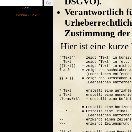
DSGVO).
Edit...
Verantwortlich für
JSPWiki v2.2.28
Urheberrechtlich
Zustimmung der 
Hier ist eine kurz
''Text''   = zeigt 'Text' in kursiv.
__Text__   = zeigt 'Text' in fett.

{{Text}}   = zeigt 'Text' in nichtp
§ A §      = Zeigt den Buchstaben A
             (Leerzeichen entfernen
§§ A §§    = Zeigt den Buchstaben A
             (Leerzeichen entfernen
* Text     = erstellt eine aufzähle
# Text     = erstellt eine nummerie
;Term:Erkl   = erstellt eine Defini
----       = Erstellt eine horizont
~~ * ~~    = Erstellt eine Tribal-Li
             (Leerzeichen entfernen
\\         = erzwingt einen Zeilensp
\\\        = erzwingt Zeilensprung 