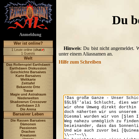
Du be
Anmeldung
Wer ist online?
Hinweis
: Du bist nicht angemeldet. 
1 Leute online (
chat
)
unter einem Aliasnamen an.
1 Guests
Welt
Hilfe zum Schreiben
Das Rollenspiel Earthdawn
Earthdawn Diskussion
Geschichte Barsaives
Karte Barsaives
Weltkarte
Zeittafel
Bekannte Orte
Travar
Magie und Astralraum
Niederwelten
Shadowrun Crossover
Earthdawn 2.5
Die Arena
Barsaiver Leben
Die Rassen Barsaives
Dämonen
Passionen
Drachen
Kreaturen