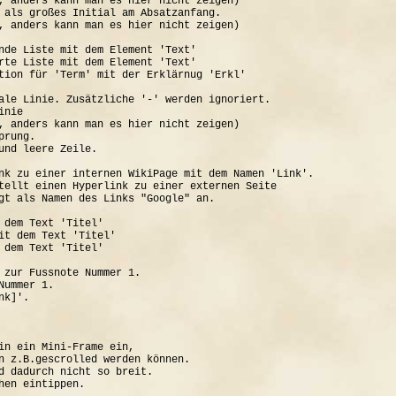
, anders kann man es hier nicht zeigen)

 als großes Initial am Absatzanfang.

, anders kann man es hier nicht zeigen)

nde Liste mit dem Element 'Text'

rte Liste mit dem Element 'Text'

tion für 'Term' mit der Erklärnug 'Erkl'

ale Linie. Zusätzliche '-' werden ignoriert.

nie

, anders kann man es hier nicht zeigen)

rung.

und leere Zeile.

nk zu einer internen WikiPage mit dem Namen 'Link'.

tellt einen Hyperlink zu einer externen Seite

gt als Namen des Links "Google" an.

 dem Text 'Titel'

it dem Text 'Titel'

 dem Text 'Titel'

 zur Fussnote Nummer 1.

ummer 1.

k]'.

in ein Mini-Frame ein, 

n z.B.gescrolled werden können.

d dadurch nicht so breit.
