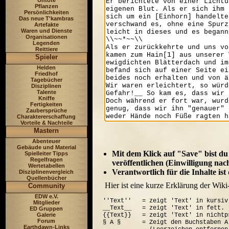
Untote
Pflanzen
Persönlichkeiten
Das neue T'kambras
Artefakte
Waren und Dienste
Organisationen
Legenden
Reittiere
Spieler
Helden
Friedhof
Tagebücher
Disziplinen
Talente
Kniffe
Fertigkeiten
Zaubersprüche
Charaktererschaffung
Vorteile & Nachteile
Mastern
Abenteuer
Gebäude und Material
Mit dem Klick auf "Save" bist du
Spielleiter Tipps
Regelfragen
veröffentlichen (Einwilligung nac
Wertetabellen
Verantwortlich für die Inhalte is
Disziplinenvergleich
Quellenbücher
Hier ist eine kurze Erklärung der Wiki
Community
EDW e.V.
''Text''   = zeigt 'Text' in kursiv.
Mitglieder
__Text__   = zeigt 'Text' in fett.

ED Gruppen
Galerie
{{Text}}   = zeigt 'Text' in nichtp
Forum
§ A §      = Zeigt den Buchstaben A
Earthdawn-Links