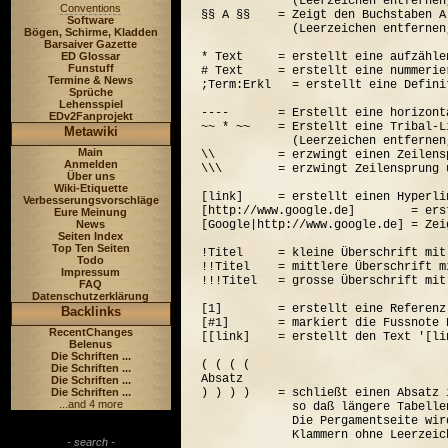
             (Leerzeichen entfernen
Conventions
§§ A §§    = Zeigt den Buchstaben A
Software
             (Leerzeichen entfernen
Bögen, Schirme, Kladden
Barsaiver Gazette
ED Glossar
* Text     = erstellt eine aufzähle
Funstuff
# Text     = erstellt eine nummerie
Termine & News
;Term:Erkl   = erstellt eine Defini
Sprüche
Lehensspiel
----       = Erstellt eine horizont
EDv2Fanprojekt
~~ * ~~    = Erstellt eine Tribal-Li
Metawiki
             (Leerzeichen entfernen
Main
\\         = erzwingt einen Zeilensp
Anmelden
\\\        = erzwingt Zeilensprung 
Über uns
Wiki-Etiquette
[link]     = erstellt einen Hyperli
Verbesserungsvorschläge
[http://www.google.de]        = ers
Eure Meinung
News
[Google|http://www.google.de] = Zei
Seiten Index
Top Ten Seiten
!Titel     = kleine Überschrift mit
Todo
!!Titel    = mittlere Überschrift m
Impressum
!!!Titel   = grosse Überschrift mit
FAQ
Datenschutzerklärung
[1]        = erstellt eine Referenz
Backlinks
[#1]       = markiert die Fussnote N
RecentChanges
[[link]    = erstellt den Text '[lin
Belenus
Die Schriften ...
( ( ( (  

Die Schriften ...
Absatz

Die Schriften ...
Die Schriften ...
) ) ) )    = schließt einen Absatz 
...and 4 more
             so daß längere Tabelle
             Die Pergamentseite wir
- search -