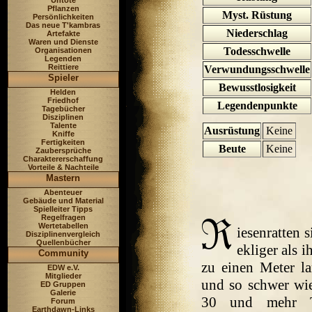
Untote
Pflanzen
Myst. Rüstung
Persönlichkeiten
Das neue T'kambras
Niederschlag
Artefakte
Waren und Dienste
Todesschwelle
Organisationen
Legenden
Reittiere
Verwundungsschwelle
Spieler
Bewusstlosigkeit
Helden
Friedhof
Legendenpunkte
Tagebücher
Disziplinen
Talente
Ausrüstung
Keine
Kniffe
Fertigkeiten
Beute
Keine
Zaubersprüche
Charaktererschaffung
Vorteile & Nachteile
Mastern
Abenteuer
Gebäude und Material
Spielleiter Tipps
Regelfragen
Wertetabellen
iesenratten 
Disziplinenvergleich
Quellenbücher
ekliger als 
Community
zu einen Meter l
EDW e.V.
Mitglieder
und so schwer wie
ED Gruppen
Galerie
30 und mehr Ti
Forum
Earthdawn-Links