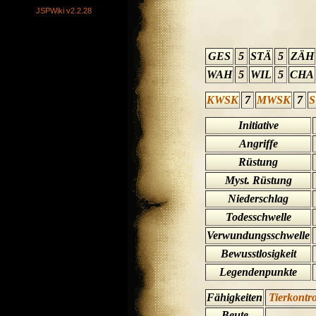
JSPWiki v2.2.28
GES
5
STÄ
5
ZÄH
WAH
5
WIL
5
CHA
KWSK
7
MWSK
7
Initiative
Angriffe
Rüstung
Myst. Rüstung
Niederschlag
Todesschwelle
Verwundungsschwelle
Bewusstlosigkeit
Legendenpunkte
Fähigkeiten
Tierkontro
Beute