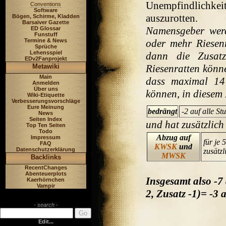
Unempfindlichkeit
Conventions
Software
auszurotten.
Bögen, Schirme, Kladden
Barsaiver Gazette
Namensgeber werd
ED Glossar
Funstuff
oder mehr Riesenr
Termine & News
Sprüche
Lehensspiel
dann die Zusatz
EDv2Fanprojekt
Riesenratten könne
Metawiki
Main
dass maximal 14 
Anmelden
Über uns
können, in diesem 
Wiki-Etiquette
Verbesserungsvorschläge
Eure Meinung
bedrängt
-2 auf alle St
News
Seiten Index
und hat zusätzlich
Top Ten Seiten
Todo
Abzug auf
Impressum
für je
FAQ
KWSK
und
Datenschutzerklärung
zusätz
MWSK
Backlinks
RecentChanges
Abenteuerplots
Insgesamt also -7
Kaerhörnchen
Vampir
2, Zusatz -1)= -3 
- search -
Edit...