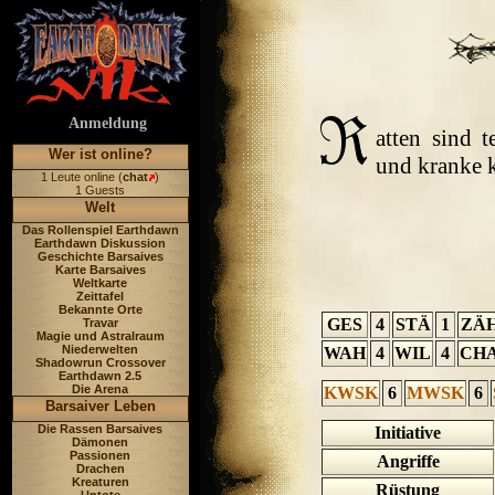
Anmeldung
atten sind t
Wer ist online?
und kranke k
1 Leute online (
chat
)
1 Guests
Welt
Das Rollenspiel Earthdawn
Earthdawn Diskussion
Geschichte Barsaives
Karte Barsaives
Weltkarte
Zeittafel
Bekannte Orte
GES
4
STÄ
1
ZÄ
Travar
Magie und Astralraum
Niederwelten
WAH
4
WIL
4
CH
Shadowrun Crossover
Earthdawn 2.5
Die Arena
KWSK
6
MWSK
6
Barsaiver Leben
Die Rassen Barsaives
Initiative
Dämonen
Passionen
Angriffe
Drachen
Kreaturen
Rüstung