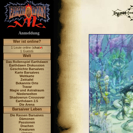
Anmeldung
Wer ist online?
1 Leute online (
chat
)
1 Guests
Welt
Das Rollenspiel Earthdawn
Earthdawn Diskussion
Geschichte Barsaives
Karte Barsaives
Weltkarte
Zeittafel
Bekannte Orte
Travar
Magie und Astralraum
Niederwelten
Shadowrun Crossover
Earthdawn 2.5
Die Arena
Barsaiver Leben
Die Rassen Barsaives
Dämonen
Passionen
Drachen
Kreaturen