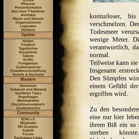
Untote
Pflanzen
Persönlichkeiten
Das neue T'kambras
konturloser, 
Artefakte
Waren und Dienste
verschmelzen. Der
Organisationen
Legenden
Reittiere
Todesmeer verursa
Spieler
wenige Meter. Di
Helden
Friedhof
verantwortlich, da
Tagebücher
Disziplinen
normal.
Talente
Kniffe
Teilweise kann sie
Fertigkeiten
Zaubersprüche
Insgesamt erstrec
Charaktererschaffung
Vorteile & Nachteile
Den Sümpfen wird 
Mastern
einem Gefühl der
Abenteuer
Gebäude und Material
ergriffen wird.
Spielleiter Tipps
Regelfragen
Wertetabellen
Disziplinenvergleich
Zu den besondere
Quellenbücher
Community
eine nur hier lebe
EDW e.V.
Mitglieder
ihrem Biß ein so s
ED Gruppen
Galerie
sterben könn
Forum
Earthdawn-Links