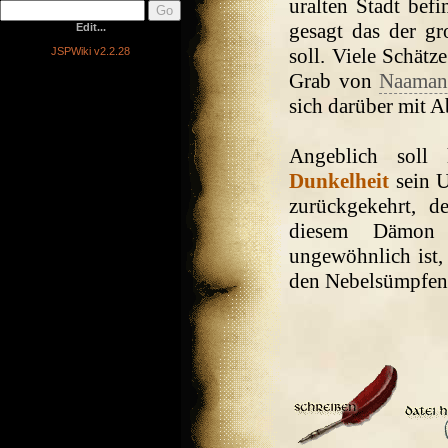
uralten Stadt befi
gesagt das der g
Edit...
soll. Viele Schätz
JSPWiki v2.2.28
Grab von
Naaman
sich darüber mit A
Angeblich soll
Dunkelheit
sein U
zurückgekehrt, 
diesem Dämon b
ungewöhnlich ist
den Nebelsümpfen