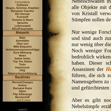
Nebelschwaden mi
Conventions
Software
alle Objekte mit 
Bögen, Schirme, Kladden
Barsaiver Gazette
von Kristall verw
ED Glossar
Funstuff
Sümpfen sollen de
Termine & News
Sprüche
Lehensspiel
EDv2Fanprojekt
Nur wenige Forsc
Metawiki
und sind auch zu
Main
Anmelden
nur wenig über die
Über uns
Wiki-Etiquette
Noch weniger For
Verbesserungsvorschläge
Eure Meinung
bedrohlich wirken
News
Seiten Index
Top Ten Seiten
haben. Dieser s
Todo
Impressum
Assassinen der
Ha
FAQ
Datenschutzerklärung
führen, die sich 
Backlinks
Namensgebern zu r
RecentChanges
Ankou
und gefürchtesten 
Barsaive Karte
Djinn
Flip Adlerauge
Mondschilf
Aber es gibt no
...and 5 more
Nebelsümpfe erzähl
- search -