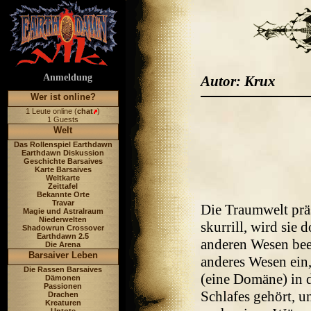
Anmeldung
Autor: Krux
Wer ist online?
1 Leute online (
chat
)
1 Guests
Welt
Das Rollenspiel Earthdawn
Earthdawn Diskussion
Geschichte Barsaives
Karte Barsaives
Weltkarte
Zeittafel
Bekannte Orte
Travar
Die Traumwelt präs
Magie und Astralraum
Niederwelten
skurrill, wird si
Shadowrun Crossover
Earthdawn 2.5
anderen Wesen beei
Die Arena
Barsaiver Leben
anderes Wesen ein,
Die Rassen Barsaives
(eine Domäne) in 
Dämonen
Passionen
Schlafes gehört, u
Drachen
Kreaturen