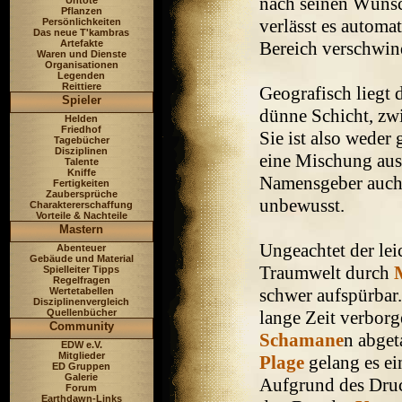
nach seinen Wünsc
Untote
Pflanzen
verlässt es automa
Persönlichkeiten
Das neue T'kambras
Bereich verschwin
Artefakte
Waren und Dienste
Organisationen
Legenden
Reittiere
Geografisch liegt 
Spieler
dünne Schicht, zw
Helden
Friedhof
Sie ist also weder
Tagebücher
Disziplinen
eine Mischung aus
Talente
Kniffe
Namensgeber auch 
Fertigkeiten
Zaubersprüche
unbewusst.
Charaktererschaffung
Vorteile & Nachteile
Mastern
Ungeachtet der lei
Abenteuer
Gebäude und Material
Traumwelt durch
Spielleiter Tipps
Regelfragen
schwer aufspürbar.
Wertetabellen
Disziplinenvergleich
lange Zeit verborg
Quellenbücher
Community
Schamane
n abget
EDW e.V.
Mitglieder
Plage
gelang es ei
ED Gruppen
Galerie
Aufgrund des Druc
Forum
Earthdawn-Links