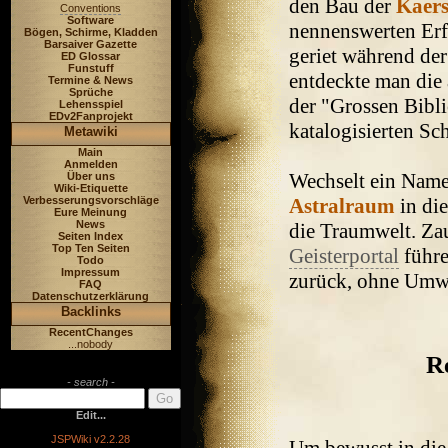
den Bau der
Kaer
Conventions
Software
nennenswerten Erf
Bögen, Schirme, Kladden
Barsaiver Gazette
geriet während der
ED Glossar
Funstuff
entdeckte man die
Termine & News
Sprüche
der "Grossen Bibl
Lehensspiel
EDv2Fanprojekt
katalogisierten Sc
Metawiki
Main
Anmelden
Wechselt ein Name
Über uns
Wiki-Etiquette
Astralraum
in die
Verbesserungsvorschläge
Eure Meinung
News
die Traumwelt. Za
Seiten Index
Top Ten Seiten
Geisterportal
führe
Todo
Impressum
zurück, ohne Umw
FAQ
Datenschutzerklärung
Backlinks
RecentChanges
...nobody
Re
- search -
Edit...
JSPWiki v2.2.28
Um bewusst in die