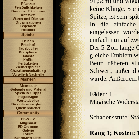
91,5cm) und wiegt 
Untote
Pflanzen
keine Klinge. Sie i
Persönlichkeiten
Das neue T'kambras
Spitze, ist sehr spit
Artefakte
Waren und Dienste
Organisationen
In die einfache
Legenden
Reittiere
eingelassen worde
Spieler
einfach nur auf zw
Helden
Friedhof
Der 5 Zoll lange G
Tagebücher
Disziplinen
gleiche Emblem wie
Talente
Kniffe
Beim näheren stu
Fertigkeiten
Zaubersprüche
Schwert, außer di
Charaktererschaffung
Vorteile & Nachteile
wurde. Außerdem be
Mastern
Abenteuer
Gebäude und Material
Fäden: 1
Spielleiter Tipps
Regelfragen
Magische Widersta
Wertetabellen
Disziplinenvergleich
Quellenbücher
Community
Schadensstufe: St
EDW e.V.
Mitglieder
ED Gruppen
Galerie
Rang 1; Kosten:
Forum
Earthdawn-Links