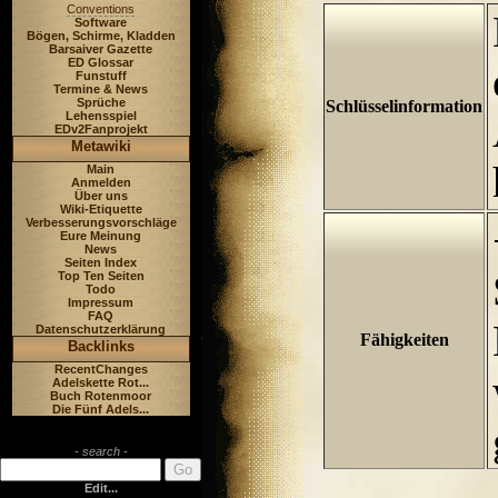
Conventions
Software
Bögen, Schirme, Kladden
Barsaiver Gazette
ED Glossar
Funstuff
Termine & News
Sprüche
Schlüsselinformation
Lehensspiel
EDv2Fanprojekt
Metawiki
Main
Anmelden
Über uns
Wiki-Etiquette
Verbesserungsvorschläge
Eure Meinung
News
Seiten Index
Top Ten Seiten
Todo
Impressum
FAQ
Datenschutzerklärung
Fähigkeiten
Backlinks
RecentChanges
Adelskette Rot...
Buch Rotenmoor
Die Fünf Adels...
- search -
Edit...