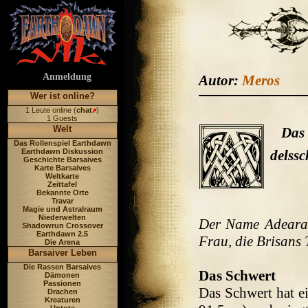
Anmeldung
Autor:
Meros
Wer ist online?
1 Leute online (
chat
)
1 Guests
Welt
Das
Das Rollenspiel Earthdawn
Earthdawn Diskussion
delss
Geschichte Barsaives
Karte Barsaives
Weltkarte
Zeittafel
Bekannte Orte
Travar
Magie und Astralraum
Niederwelten
Der Name Adeara
Shadowrun Crossover
Earthdawn 2.5
Frau, die Brisans 
Die Arena
Barsaiver Leben
Die Rassen Barsaives
Das Schwert
Dämonen
Passionen
Das Schwert hat ei
Drachen
Kreaturen