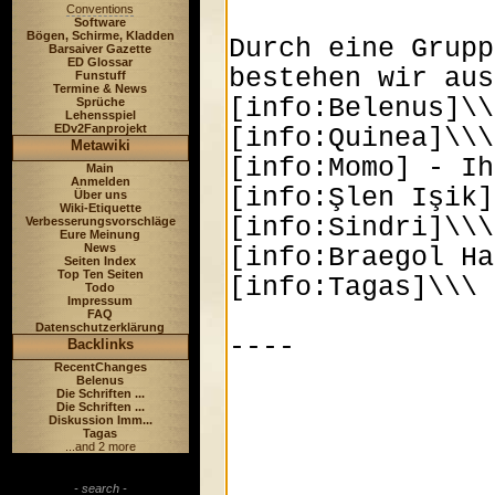
Conventions
Software
Bögen, Schirme, Kladden
Barsaiver Gazette
ED Glossar
Funstuff
Termine & News
Sprüche
Lehensspiel
EDv2Fanprojekt
Metawiki
Main
Anmelden
Über uns
Wiki-Etiquette
Verbesserungsvorschläge
Eure Meinung
News
Seiten Index
Top Ten Seiten
Todo
Impressum
FAQ
Datenschutzerklärung
Backlinks
RecentChanges
Belenus
Die Schriften ...
Die Schriften ...
Diskussion Imm...
Tagas
...and 2 more
- search -