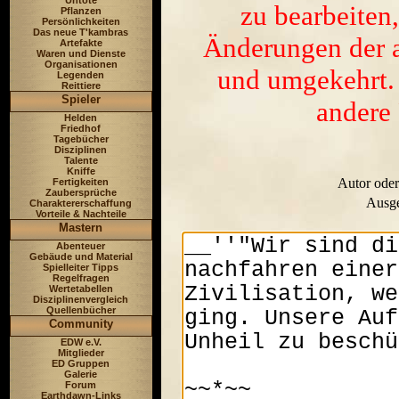
Untote
zu bearbeiten,
Pflanzen
Persönlichkeiten
Das neue T'kambras
Änderungen der a
Artefakte
Waren und Dienste
Organisationen
und umgekehrt. 
Legenden
Reittiere
Spieler
andere 
Helden
Friedhof
Tagebücher
Disziplinen
Talente
Kniffe
Autor oder
Fertigkeiten
Zaubersprüche
Ausge
Charaktererschaffung
Vorteile & Nachteile
Mastern
Abenteuer
Gebäude und Material
Spielleiter Tipps
Regelfragen
Wertetabellen
Disziplinenvergleich
Quellenbücher
Community
EDW e.V.
Mitglieder
ED Gruppen
Galerie
Forum
Earthdawn-Links