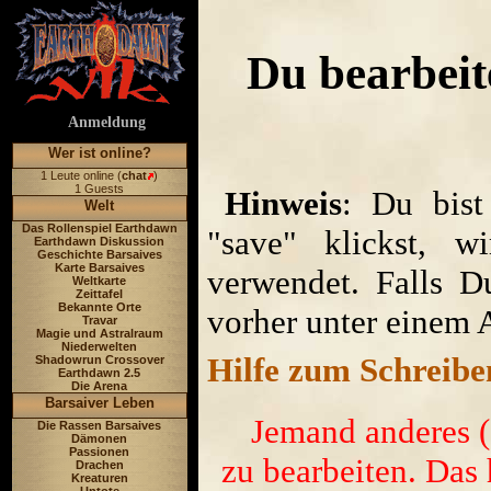
Du bearbeit
Anmeldung
Wer ist online?
1 Leute online (
chat
)
1 Guests
Hinweis
: Du bist
Welt
Das Rollenspiel Earthdawn
"save" klickst, w
Earthdawn Diskussion
Geschichte Barsaives
Karte Barsaives
verwendet. Falls D
Weltkarte
Zeittafel
Bekannte Orte
vorher unter einem 
Travar
Magie und Astralraum
Niederwelten
Hilfe zum Schreibe
Shadowrun Crossover
Earthdawn 2.5
Die Arena
Barsaiver Leben
Jemand anderes ('
Die Rassen Barsaives
Dämonen
Passionen
zu bearbeiten. Das 
Drachen
Kreaturen