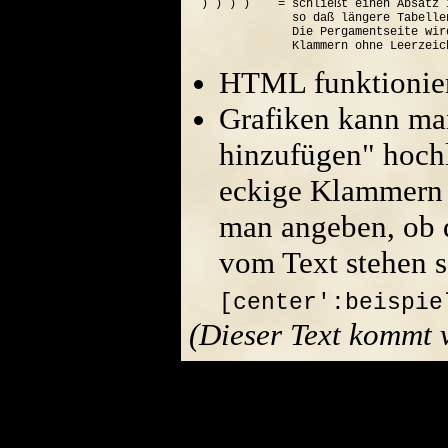
) ) ) )    = schließt einen Absatz 
             so daß längere Tabelle
             Die Pergamentseite wir
HTML funktionier
Grafiken kann ma
hinzufügen" hoch
eckige Klammern 
man angeben, ob di
vom Text stehen s
[center':beispie
(Dieser Text kommt