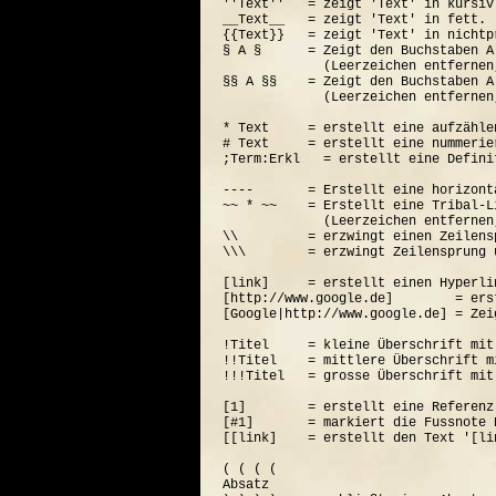
''Text''   = zeigt 'Text' in kursiv.
__Text__   = zeigt 'Text' in fett.

{{Text}}   = zeigt 'Text' in nichtp
§ A §      = Zeigt den Buchstaben A
             (Leerzeichen entfernen
§§ A §§    = Zeigt den Buchstaben A
             (Leerzeichen entfernen
* Text     = erstellt eine aufzähle
# Text     = erstellt eine nummerie
;Term:Erkl   = erstellt eine Defini
----       = Erstellt eine horizont
~~ * ~~    = Erstellt eine Tribal-Li
             (Leerzeichen entfernen
\\         = erzwingt einen Zeilensp
\\\        = erzwingt Zeilensprung 
[link]     = erstellt einen Hyperli
[http://www.google.de]        = ers
[Google|http://www.google.de] = Zei
!Titel     = kleine Überschrift mit
!!Titel    = mittlere Überschrift m
!!!Titel   = grosse Überschrift mit
[1]        = erstellt eine Referenz
[#1]       = markiert die Fussnote N
[[link]    = erstellt den Text '[lin
( ( ( (  

Absatz
