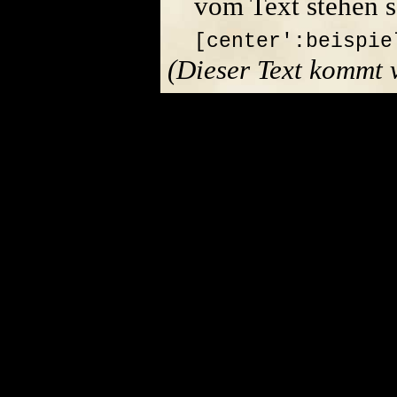
vom Text stehen s
[center':beispie
(Dieser Text kommt