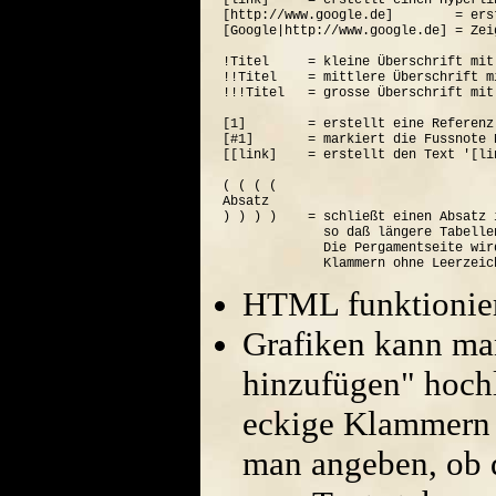
[link]     = erstellt einen Hyperli
[http://www.google.de]        = ers
[Google|http://www.google.de] = Zei
!Titel     = kleine Überschrift mit
!!Titel    = mittlere Überschrift m
!!!Titel   = grosse Überschrift mit
[1]        = erstellt eine Referenz
[#1]       = markiert die Fussnote N
[[link]    = erstellt den Text '[lin
( ( ( (  

Absatz

) ) ) )    = schließt einen Absatz 
             so daß längere Tabelle
             Die Pergamentseite wir
HTML funktionier
Grafiken kann ma
hinzufügen" hoch
eckige Klammern 
man angeben, ob di