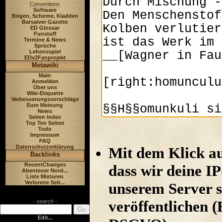
Conventions
Software
Bögen, Schirme, Kladden
Barsaiver Gazette
ED Glossar
Funstuff
Termine & News
Sprüche
Lehensspiel
EDv2Fanprojekt
Metawiki
Main
Anmelden
Über uns
Wiki-Etiquette
Verbesserungsvorschläge
Eure Meinung
News
Seiten Index
Top Ten Seiten
Todo
Impressum
FAQ
Datenschutzerklärung
Mit dem Klick au
Backlinks
RecentChanges
dass wir deine I
Abenteuer Nord...
Liste Mixturen
Verlorene Seit...
unserem Server s
veröffentlichen (
- search -
Edit...