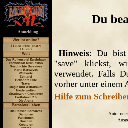
Du bea
Anmeldung
Wer ist online?
1 Leute online (
chat
)
1 Guests
Hinweis
: Du bist
Welt
Das Rollenspiel Earthdawn
"save" klickst, w
Earthdawn Diskussion
Geschichte Barsaives
Karte Barsaives
verwendet. Falls D
Weltkarte
Zeittafel
Bekannte Orte
vorher unter einem 
Travar
Magie und Astralraum
Niederwelten
Hilfe zum Schreibe
Shadowrun Crossover
Earthdawn 2.5
Die Arena
Barsaiver Leben
Die Rassen Barsaives
Autor oder
Dämonen
Passionen
Ausge
Drachen
Kreaturen