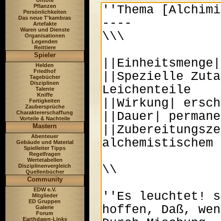
Untote
Pflanzen
Persönlichkeiten
Das neue T'kambras
Artefakte
Waren und Dienste
Organisationen
Legenden
Reittiere
Spieler
Helden
Friedhof
Tagebücher
Disziplinen
Talente
Kniffe
Fertigkeiten
Zaubersprüche
Charaktererschaffung
Vorteile & Nachteile
Mastern
Abenteuer
Gebäude und Material
Spielleiter Tipps
Regelfragen
Wertetabellen
Disziplinenvergleich
Quellenbücher
Community
EDW e.V.
Mitglieder
ED Gruppen
Galerie
Forum
Earthdawn-Links