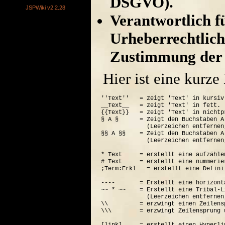
DSGVO).
JSPWiki v2.2.28
Verantwortlich für
Urheberrechtlich
Zustimmung der 
Hier ist eine kurz
''Text''   = zeigt 'Text' in kursiv.
__Text__   = zeigt 'Text' in fett.

{{Text}}   = zeigt 'Text' in nichtp
§ A §      = Zeigt den Buchstaben A
             (Leerzeichen entfernen
§§ A §§    = Zeigt den Buchstaben A
             (Leerzeichen entfernen
* Text     = erstellt eine aufzähle
# Text     = erstellt eine nummerie
;Term:Erkl   = erstellt eine Defini
----       = Erstellt eine horizont
~~ * ~~    = Erstellt eine Tribal-Li
             (Leerzeichen entfernen
\\         = erzwingt einen Zeilensp
\\\        = erzwingt Zeilensprung 