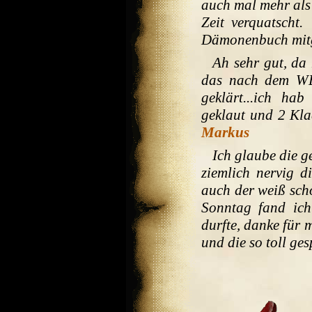
auch mal mehr als 
Zeit verquatscht
Dämonenbuch mit
Ah sehr gut, da
das nach dem WE
geklärt...ich ha
geklaut und 2 Kla
Markus
Ich glaube die g
ziemlich nervig d
auch der weiß sch
Sonntag fand ich
durfte, danke für 
und die so toll ges