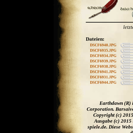
letz
Dateien:
DSCF6940.JPG
DSCF6935.JPG
DSCF6934.JPG
DSCF6939.JPG
DSCF6938.JPG
DSCF6941.JPG
DSCF6931.JPG
DSCF6944.JPG
Earthdawn (R) 
Corporation. Barsaiv
Copyright (c) 201
Ausgabe (c) 2015 
spiele.de. Diese Web
d