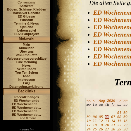
Die alten Seite gi
Conventions
Software
Bögen, Schirme, Kladden
ED Wochenen
Barsaiver Gazette
ED Glossar
ED Wochenen
Funstuff
Termine & News
ED Wochenen
Sprüche
Lehensspiel
ED Wochenen
EDv2Fanprojekt
Metawiki
ED Wochenen
Main
ED Wochenen
Anmelden
Über uns
ED Wochenen
Wiki-Etiquette
Verbesserungsvorschläge
Eure Meinung
ED Wochenen
News
Seiten Index
Top Ten Seiten
Todo
Term
Impressum
FAQ
Datenschutzerklärung
Backlinks
RecentChanges
<<
<
Aug
2026
>
>>
ED Wochenende
ED Wochenende ...
mo tu we th fr sa su
ED Wochenende ...
ED Wochenende ...
01
02
ED Wochenende ...
03
04
05
06
07
08
09
...and 8 more
10
11
12
13
14
15
16
17
18
19
20
21
22
23
24
25
26
27
28
29
30
- search -