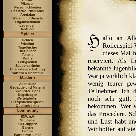
Untote
Pflanzen
Persönlichkeiten
Das neue T'kambras
Artefakte
Waren und Dienste
Organisationen
Legenden
Reittiere
Spieler
allo an All
Helden
Friedhof
Rollenspiel
Tagebücher
Disziplinen
dieses Mal 
Talente
Kniffe
reserviert. Als 
Fertigkeiten
Zaubersprüche
bekannte Jugenbil
Charaktererschaffung
Vorteile & Nachteile
War ja wirklich kla
Mastern
wenig teurer ge
Abenteuer
Gebäude und Material
Teilnehmer. Ich 
Spielleiter Tipps
Regelfragen
noch sehr gut!.
Wertetabellen
Disziplinenvergleich
bekommen. Wer wü
Quellenbücher
Community
das Procedere. Sc
EDW e.V.
und Lust habt un
Mitglieder
ED Gruppen
Wir hoffen auf vie
Galerie
Forum
Earthdawn-Links