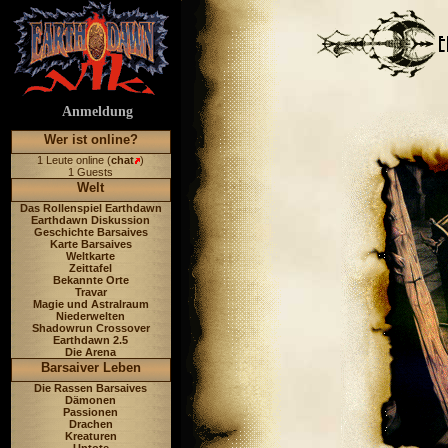
Anmeldung
Wer ist online?
1 Leute online (
chat
)
1 Guests
Welt
Das Rollenspiel Earthdawn
Earthdawn Diskussion
Geschichte Barsaives
Karte Barsaives
Weltkarte
Zeittafel
Bekannte Orte
Travar
Magie und Astralraum
Niederwelten
Shadowrun Crossover
Earthdawn 2.5
Die Arena
Barsaiver Leben
Die Rassen Barsaives
Dämonen
Passionen
Drachen
Kreaturen