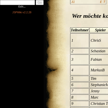
31
E
T
Edit...
JSPWiki v2.2.28
Wer möchte k
Teilnehmer
Spieler
1
ChrisS
2
Sebastian
3
Fabian
4
MarkusB
5
Tim
6
Stephanie
7
Jenny
8
Marc
9
Christian T