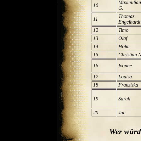
Maximilian
10
G.
Thomas
11
Engelhardt
12
Timo
13
Olaf
14
Holm
15
Christian N
16
Ivonne
17
Louisa
18
Franziska
19
Sarah
20
Jan
Wer würde