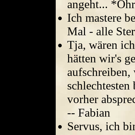
angeht... *Ohr
Ich mastere be
Mal - alle Ste
Tja, wären i
hätten wir's g
aufschreiben,
schlechtesten
vorher abspre
-- Fabian
Servus, ich bi