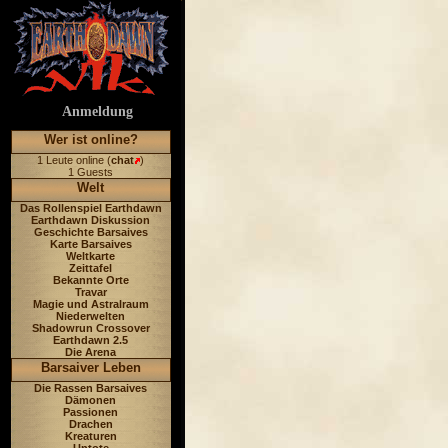
Anmeldung
Wer ist online?
1 Leute online (
chat
)
1 Guests
Welt
Das Rollenspiel Earthdawn
Earthdawn Diskussion
Geschichte Barsaives
Karte Barsaives
Weltkarte
Zeittafel
Bekannte Orte
Travar
Magie und Astralraum
Niederwelten
Shadowrun Crossover
Earthdawn 2.5
Die Arena
Barsaiver Leben
Die Rassen Barsaives
Dämonen
Passionen
Drachen
Kreaturen