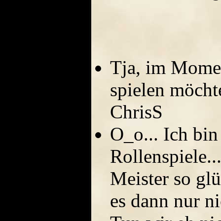
Tja, im Momen
spielen möchte
ChrisS
O_o... Ich bin
Rollenspiele..
Meister so glü
es dann nur ni