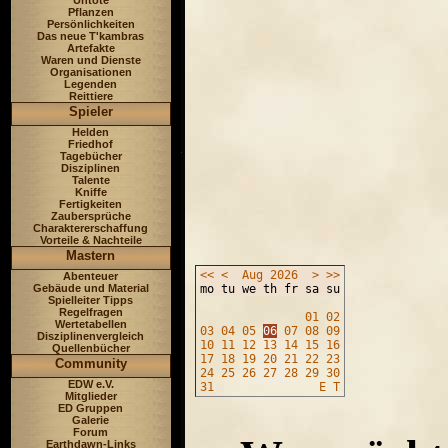
Untote
Pflanzen
Persönlichkeiten
Das neue T'kambras
Artefakte
Waren und Dienste
Organisationen
Legenden
Reittiere
Spieler
Helden
Friedhof
Tagebücher
Disziplinen
Talente
Kniffe
Fertigkeiten
Zaubersprüche
Charaktererschaffung
Vorteile & Nachteile
Mastern
<<
<
Aug
2026
>
>>
Abenteuer
mo tu we th fr sa su
Gebäude und Material
Spielleiter Tipps
Regelfragen
01
02
Wertetabellen
03
04
05
06
07
08
09
Disziplinenvergleich
10
11
12
13
14
15
16
Quellenbücher
17
18
19
20
21
22
23
Community
24
25
26
27
28
29
30
EDW e.V.
31
E
T
Mitglieder
ED Gruppen
Galerie
Forum
Earthdawn-Links