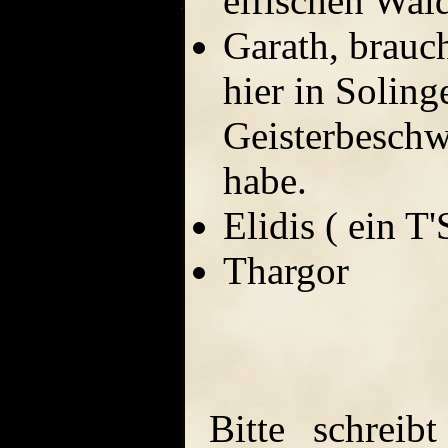
elfischen Wald
Garath, brauc
hier in Solin
Geisterbeschwö
habe.
Elidis ( ein T
Thargor
Bitte schrei