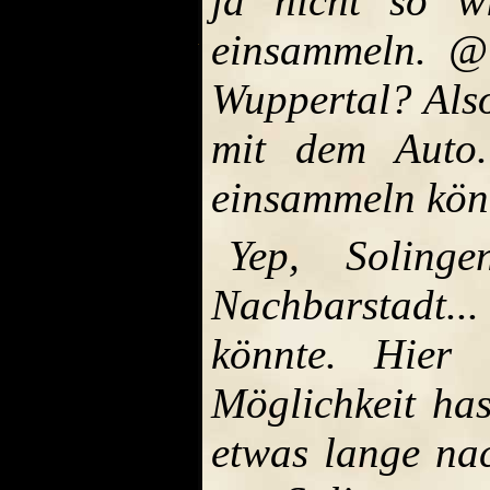
ja nicht so w
einsammeln. @
Wuppertal? Also
mit dem Auto.
einsammeln könnt
Yep, Soling
Nachbarstadt..
könnte. Hier
Möglichkeit ha
etwas lange na