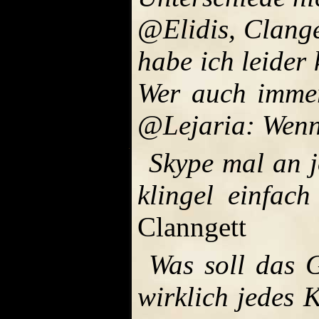
@Elidis, Clange
habe ich leider
Wer auch immer
@Lejaria: Wenn 
Skype mal an j
klingel einfac
Clanngett
Was soll das 
wirklich jedes