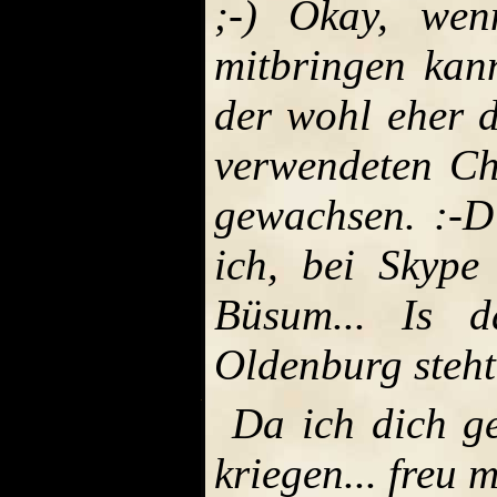
;-) Okay, we
mitbringen kan
der wohl eher d
verwendeten Cha
gewachsen. :-D
ich, bei Skype
Büsum... Is 
Oldenburg steh
Da ich dich ge
kriegen... freu 