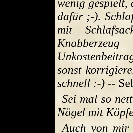
wenig gespielt,
dafür ;-). Schl
mit Schlafsa
Knabberzeug
Unkostenbeitrag.
sonst korrigier
schnell :-)
-- Se
Sei mal so net
Nägel mit Köpf
Auch von mir 