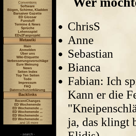
Wer möchte
Conventions
Software
Bögen, Schirme, Kladden
Barsaiver Gazette
ED Glossar
Funstuff
ChrisS
Termine & News
Sprüche
Lehensspiel
Anne
EDv2Fanprojekt
Metawiki
Main
Sebastian
Anmelden
Über uns
Wiki-Etiquette
Verbesserungsvorschläge
Bianca
Eure Meinung
News
Seiten Index
Top Ten Seiten
Fabian: Ich s
Todo
Impressum
FAQ
Kann er die F
Datenschutzerklärung
Backlinks
RecentChanges
"Kneipenschlä
ED Wochenende
ED Wochenende ...
ED Wochenende ...
ED Wochenende ...
ja, das klingt
ED Wochenende ...
...and 16 more
Elidis)
- search -