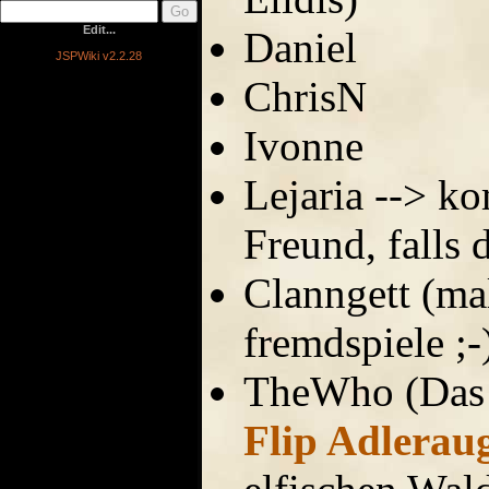
Edit...
Daniel
JSPWiki v2.2.28
ChrisN
Ivonne
Lejaria --> k
Freund, falls 
Clanngett (ma
fremdspiele ;-
TheWho (Das i
Flip Adlerau