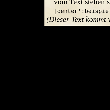
vom Text stehen s
[center':beispie
(Dieser Text kommt