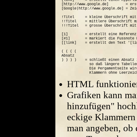
[link]     = erstellt einen Hyperli
[http://www.google.de]        = ers
[Google|http://www.google.de] = Zei
!Titel     = kleine Überschrift mit
!!Titel    = mittlere Überschrift m
!!!Titel   = grosse Überschrift mit
[1]        = erstellt eine Referenz
[#1]       = markiert die Fussnote N
[[link]    = erstellt den Text '[lin
( ( ( (  

Absatz

) ) ) )    = schließt einen Absatz 
             so daß längere Tabelle
             Die Pergamentseite wir
HTML funktionier
Grafiken kann ma
hinzufügen" hoch
eckige Klammern 
man angeben, ob di