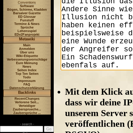
Conventions
Software
Bögen, Schirme, Kladden
Barsaiver Gazette
ED Glossar
Funstuff
Termine & News
Sprüche
Lehensspiel
EDv2Fanprojekt
Metawiki
Main
Anmelden
Über uns
Wiki-Etiquette
Verbesserungsvorschläge
Eure Meinung
News
Seiten Index
Top Ten Seiten
Todo
Impressum
FAQ
Datenschutzerklärung
Mit dem Klick au
Backlinks
RecentChanges
dass wir deine I
Verlorene Seit...
Verteidiger
Zaubersprueche...
unserem Server s
Zaubersprüche ...
veröffentlichen (
- search -