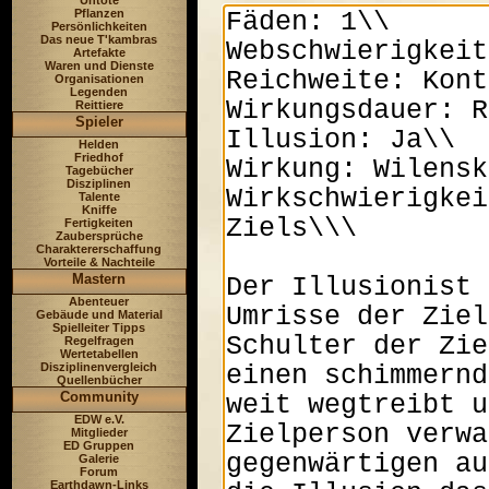
Untote
Pflanzen
Persönlichkeiten
Das neue T'kambras
Artefakte
Waren und Dienste
Organisationen
Legenden
Reittiere
Spieler
Helden
Friedhof
Tagebücher
Disziplinen
Talente
Kniffe
Fertigkeiten
Zaubersprüche
Charaktererschaffung
Vorteile & Nachteile
Mastern
Abenteuer
Gebäude und Material
Spielleiter Tipps
Regelfragen
Wertetabellen
Disziplinenvergleich
Quellenbücher
Community
EDW e.V.
Mitglieder
ED Gruppen
Galerie
Forum
Earthdawn-Links