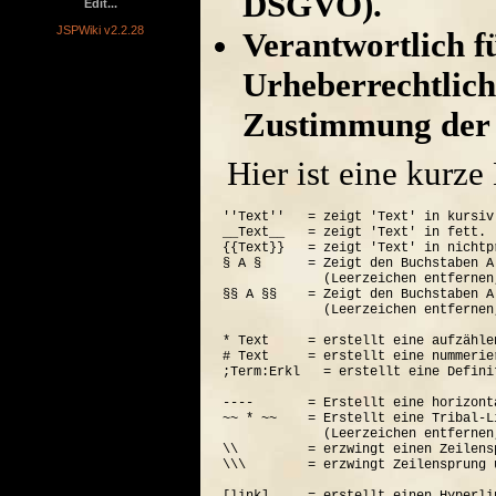
DSGVO).
Edit...
JSPWiki v2.2.28
Verantwortlich für
Urheberrechtlich
Zustimmung der 
Hier ist eine kurz
''Text''   = zeigt 'Text' in kursiv.
__Text__   = zeigt 'Text' in fett.

{{Text}}   = zeigt 'Text' in nichtp
§ A §      = Zeigt den Buchstaben A
             (Leerzeichen entfernen
§§ A §§    = Zeigt den Buchstaben A
             (Leerzeichen entfernen
* Text     = erstellt eine aufzähle
# Text     = erstellt eine nummerie
;Term:Erkl   = erstellt eine Defini
----       = Erstellt eine horizont
~~ * ~~    = Erstellt eine Tribal-Li
             (Leerzeichen entfernen
\\         = erzwingt einen Zeilensp
\\\        = erzwingt Zeilensprung 