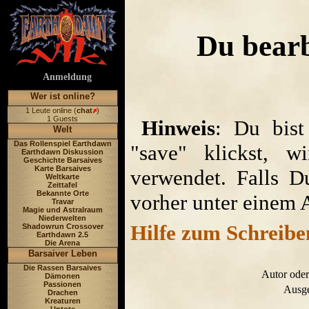
Du bearb
Anmeldung
Wer ist online?
1 Leute online (
chat
)
1 Guests
Hinweis
: Du bist
Welt
Das Rollenspiel Earthdawn
"save" klickst, w
Earthdawn Diskussion
Geschichte Barsaives
Karte Barsaives
verwendet. Falls D
Weltkarte
Zeittafel
Bekannte Orte
vorher unter einem 
Travar
Magie und Astralraum
Niederwelten
Hilfe zum Schreibe
Shadowrun Crossover
Earthdawn 2.5
Die Arena
Barsaiver Leben
Die Rassen Barsaives
Autor oder
Dämonen
Passionen
Ausge
Drachen
Kreaturen