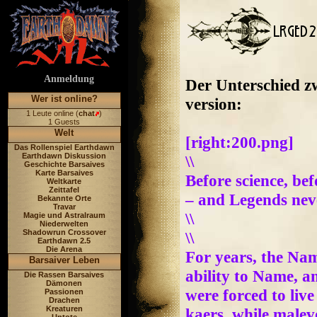
Anmeldung
Der Unterschied z
Wer ist online?
version:
1 Leute online (
chat
)
1 Guests
Welt
[right:200.png]
Das Rollenspiel Earthdawn
Earthdawn Diskussion
\\
Geschichte Barsaives
Karte Barsaives
Before science, be
Weltkarte
Zeittafel
– and Legends never
Bekannte Orte
Travar
\\
Magie und Astralraum
Niederwelten
Shadowrun Crossover
\\
Earthdawn 2.5
Die Arena
For years, the Nam
Barsaiver Leben
ability to Name, a
Die Rassen Barsaives
Dämonen
were forced to liv
Passionen
Drachen
Kreaturen
kaers, while malev