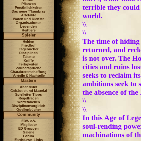
Untote
Pflanzen
terrible they could
Persönlichkeiten
Das neue T'kambras
world.
Artefakte
Waren und Dienste
\\
Organisationen
Legenden
Reittiere
\\
Spieler
The time of hiding
Helden
Friedhof
returned, and recl
Tagebücher
Disziplinen
is not over. The Hor
Talente
Kniffe
Fertigkeiten
cities and ruins l
Zaubersprüche
Charaktererschaffung
seeks to reclaim i
Vorteile & Nachteile
Mastern
ambitions seek to 
Abenteuer
the absence of the
Gebäude und Material
Spielleiter Tipps
Regelfragen
\\
Wertetabellen
Disziplinenvergleich
\\
Quellenbücher
Community
In this Age of Leg
EDW e.V.
soul-rending power
Mitglieder
ED Gruppen
Galerie
machinations of th
Forum
Earthdawn-Links