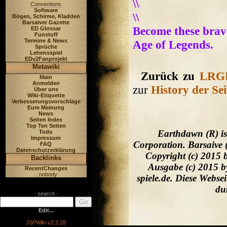
\\
Conventions
Software
\\
Bögen, Schirme, Kladden
Barsaiver Gazette
Become these brave
ED Glossar
Funstuff
Termine & News
Age of Legends.
Sprüche
Lehensspiel
EDv2Fanprojekt
Metawiki
Zurück zu
LRGE
Main
Anmelden
zur
History der Sei
Über uns
Wiki-Etiquette
Verbesserungsvorschläge
Eure Meinung
News
Seiten Index
Top Ten Seiten
Earthdawn (R) is
Todo
Impressum
Corporation. Barsaive 
FAQ
Datenschutzerklärung
Copyright (c) 2015 
Backlinks
Ausgabe (c) 2015 b
RecentChanges
...nobody
spiele.de. Diese Webs
du
- search -
Edit...
JSPWiki v2.2.28